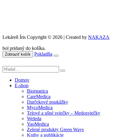
Lekáreň Íris Copyright © 2026 | Created by
NAKAZA
bol pridaný do košíka.
Pokladňa
Zobraziť košík
Domov
E-shop
Biorganica
CareMedica
Darčekové poukážky
MycoMedica
Telové a ušné sviečky – Medosviečky
Weleda
YaoMedica
Zelené produkty Green Ways
Knihy a publikácie