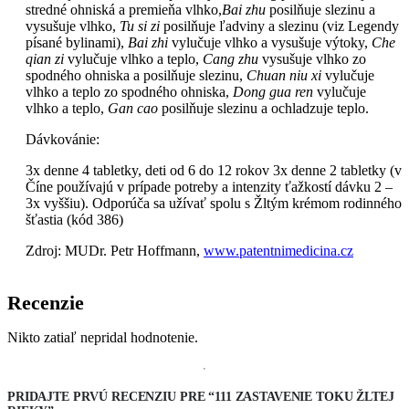
stredné ohniská a premieňa vlhko,
Bai zhu
posilňuje slezinu a
vysušuje vlhko,
Tu si zi
posilňuje ľadviny a slezinu (viz Legendy
písané bylinami),
Bai zhi
vylučuje vlhko a vysušuje výtoky,
Che
qian zi
vylučuje vlhko a teplo,
Cang zhu
vysušuje vlhko zo
spodného ohniska a posilňuje slezinu,
Chuan niu xi
vylučuje
vlhko a teplo zo spodného ohniska,
Dong gua ren
vylučuje
vlhko a teplo,
Gan cao
posilňuje slezinu a ochladzuje teplo.
Dávkovánie:
3x denne 4 tabletky, deti od 6 do 12 rokov 3x denne 2 tabletky (v
Číne používajú v prípade potreby a intenzity ťažkostí dávku 2 –
3x vyššiu). Odporúča sa užívať spolu s Žltým krémom rodinného
šťastia (kód 386)
Zdroj: MUDr. Petr Hoffmann,
www.patentnimedicina.cz
Recenzie
Nikto zatiaľ nepridal hodnotenie.
PRIDAJTE PRVÚ RECENZIU PRE “111 ZASTAVENIE TOKU ŽLTEJ