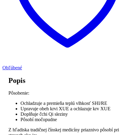
Obľúbené
Popis
Pôsobenie:
Ochladzuje a premieňa teplú vlhkosť SHI/RE
Upravuje obeh krvi XUE a ochlazuje krv XUE
Doplňuje čchi Qi sleziny
Pôsobí močopudne
Z hľadiska tradičnej čínskej medicíny priaznivo pôsobí pri