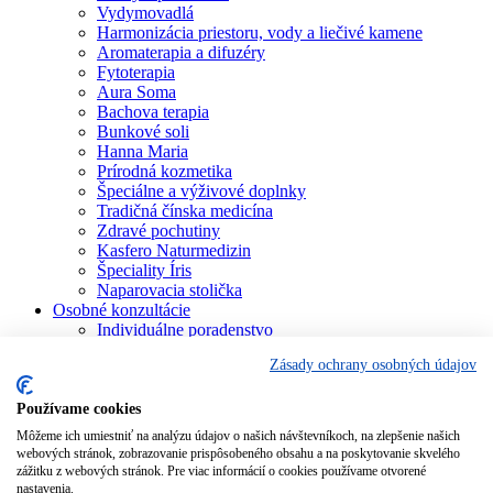
Vydymovadlá
Harmonizácia priestoru, vody a liečivé kamene
Aromaterapia a difuzéry
Fytoterapia
Aura Soma
Bachova terapia
Bunkové soli
Hanna Maria
Prírodná kozmetika
Špeciálne a výživové doplnky
Tradičná čínska medicína
Zdravé pochutiny
Kasfero Naturmedizin
Špeciality Íris
Naparovacia stolička
Osobné konzultácie
Individuálne poradenstvo
Aura Soma
Zásady ochrany osobných údajov
Bachova terapia
Schüsslerove soli
Aromaterapia
Používame cookies
Homeopatia
Môžeme ich umiestniť na analýzu údajov o našich návštevníkoch, na zlepšenie našich
Individuálna a partnerská numerológia
webových stránok, zobrazovanie prispôsobeného obsahu a na poskytovanie skvelého
Numerológia – kľúč života
zážitku z webových stránok. Pre viac informácií o cookies používame otvorené
Theta Healing
nastavenia.