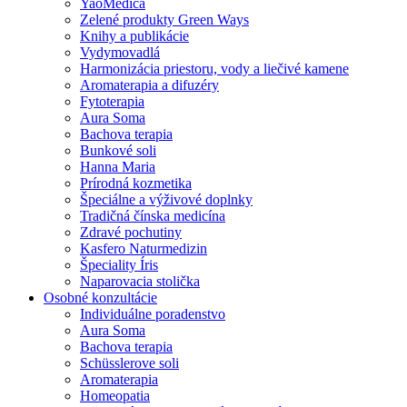
YaoMedica
Zelené produkty Green Ways
Knihy a publikácie
Vydymovadlá
Harmonizácia priestoru, vody a liečivé kamene
Aromaterapia a difuzéry
Fytoterapia
Aura Soma
Bachova terapia
Bunkové soli
Hanna Maria
Prírodná kozmetika
Špeciálne a výživové doplnky
Tradičná čínska medicína
Zdravé pochutiny
Kasfero Naturmedizin
Špeciality Íris
Naparovacia stolička
Osobné konzultácie
Individuálne poradenstvo
Aura Soma
Bachova terapia
Schüsslerove soli
Aromaterapia
Homeopatia