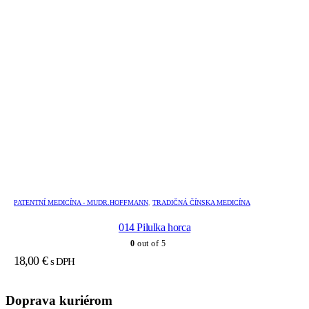
PATENTNÍ MEDICÍNA - MUDR.HOFFMANN
,
TRADIČNÁ ČÍNSKA MEDICÍNA
014 Pilulka horca
0
out of 5
18,00
€
s DPH
Doprava kuriérom