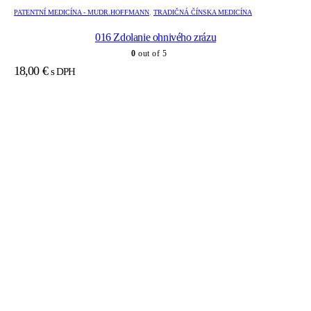
PATENTNÍ MEDICÍNA - MUDR.HOFFMANN
,
TRADIČNÁ ČÍNSKA MEDICÍNA
016 Zdolanie ohnivého zrázu
0
out of 5
18,00
€
s DPH