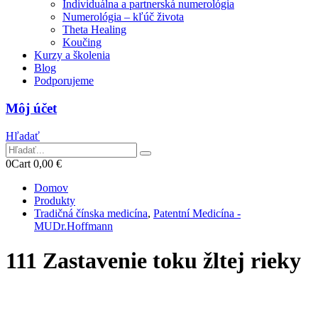
Individuálna a partnerská numerológia
Numerológia – kľúč života
Theta Healing
Koučing
Kurzy a školenia
Blog
Podporujeme
Môj účet
Hľadať
0
Cart
0,00
€
Domov
Produkty
Tradičná čínska medicína
,
Patentní Medicína -
MUDr.Hoffmann
111 Zastavenie toku žltej rieky