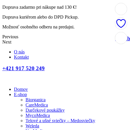
Doprava zadarmo pri nákupe nad 130 €!
Doprava kuriérom alebo do DPD Pickup.
Možnosť osobného odberu na predajni.
Previous
Obľúb
Obľúb
Obľúb
Obľúb
Next
O nás
Kontakt
+421 917 520 249
Domov
E-shop
Biorganica
CareMedica
Darčekové poukážky
MycoMedica
Telové a ušné sviečky – Medosviečky
Weleda