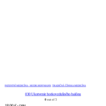
PATENTNÍ MEDICÍNA - MUDR.HOFFMANN
,
TRADIČNÁ ČÍNSKA MEDICÍNA
030 Ukotvenie horkovzdušného balónu
0
out of 5
18,00
€
s DPH