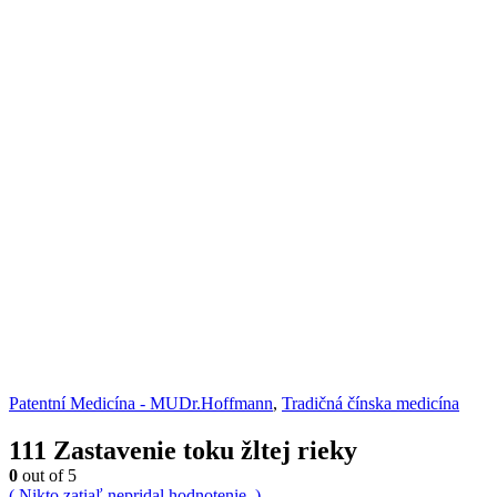
Patentní Medicína - MUDr.Hoffmann
,
Tradičná čínska medicína
111 Zastavenie toku žltej rieky
0
out of 5
( Nikto zatiaľ nepridal hodnotenie. )