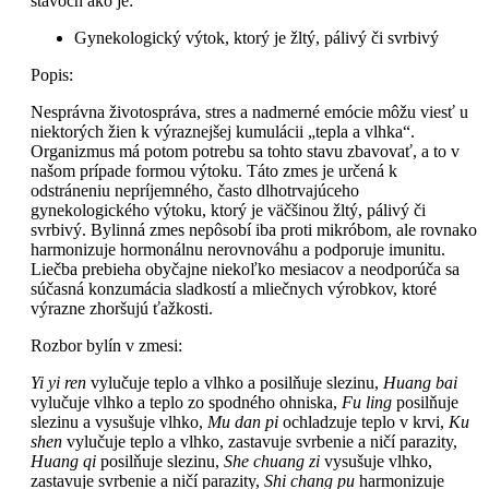
stavoch ako je:
Gynekologický výtok, ktorý je žltý, pálivý či svrbivý
Popis:
Nesprávna životospráva, stres a nadmerné emócie môžu viesť u
niektorých žien k výraznejšej kumulácii „tepla a vlhka“.
Organizmus má potom potrebu sa tohto stavu zbavovať, a to v
našom prípade formou výtoku. Táto zmes je určená k
odstráneniu nepríjemného, často dlhotrvajúceho
gynekologického výtoku, ktorý je väčšinou žltý, pálivý či
svrbivý. Bylinná zmes nepôsobí iba proti mikróbom, ale rovnako
harmonizuje hormonálnu nerovnováhu a podporuje imunitu.
Liečba prebieha obyčajne niekoľko mesiacov a neodporúča sa
súčasná konzumácia sladkostí a mliečnych výrobkov, ktoré
výrazne zhoršujú ťažkosti.
Rozbor bylín v zmesi:
Yi yi ren
vylučuje teplo a vlhko a posilňuje slezinu,
Huang bai
vylučuje vlhko a teplo zo spodného ohniska,
Fu ling
posilňuje
slezinu a vysušuje vlhko,
Mu dan pi
ochladzuje teplo v krvi,
Ku
shen
vylučuje teplo a vlhko, zastavuje svrbenie a ničí parazity,
Huang qi
posilňuje slezinu,
She chuang zi
vysušuje vlhko,
zastavuje svrbenie a ničí parazity,
Shi chang pu
harmonizuje