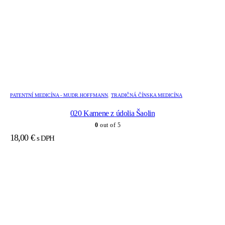
PATENTNÍ MEDICÍNA - MUDR.HOFFMANN
,
TRADIČNÁ ČÍNSKA MEDICÍNA
020 Kamene z údolia Šaolin
0
out of 5
18,00
€
s DPH