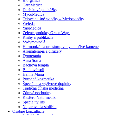
Biorganica
CareMedica
Darčekové poukážky
MycoMedica
Telové a ušné sviečky – Medosviečky
Weleda
YaoMedica
Zelené produkty Green Ways
Knihy a publikácie
Vydymovadlá
Harmonizácia priestoru, vody a liečivé kamene
Aromaterapia a difuzéry
Fytoterapia
Aura Soma
Bachova terapia
Bunkové soli
Hanna Maria
Prírodná kozmetika
Špeciálne a výživové doplnky
Tradičná čínska medicína
Zdravé pochutiny
Kasfero Naturmedizin
Špeciality Íris
Naparovacia stolička
Osobné konzultácie