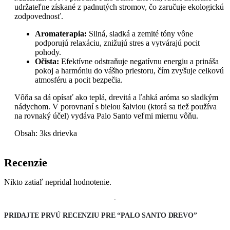
udržateľne získané z padnutých stromov, čo zaručuje ekologickú
zodpovednosť.
Aromaterapia:
Silná, sladká a zemité tóny vône
podporujú relaxáciu, znižujú stres a vytvárajú pocit
pohody.
Očista:
Efektívne odstraňuje negatívnu energiu a prináša
pokoj a harmóniu do vášho priestoru, čím zvyšuje celkovú
atmosféru a pocit bezpečia.
Vôňa sa dá opísať ako teplá, drevitá a ľahká aróma so sladkým
nádychom. V porovnaní s bielou šalviou (ktorá sa tiež používa
na rovnaký účel) vydáva Palo Santo veľmi miernu vôňu.
Obsah: 3ks drievka
Recenzie
Nikto zatiaľ nepridal hodnotenie.
PRIDAJTE PRVÚ RECENZIU PRE “PALO SANTO DREVO”