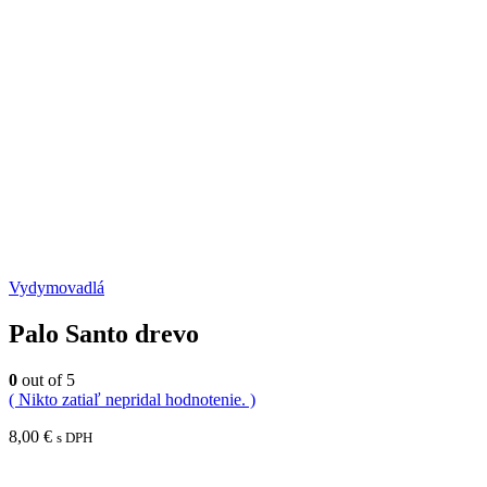
Vydymovadlá
Palo Santo drevo
0
out of 5
( Nikto zatiaľ nepridal hodnotenie. )
8,00
€
s DPH