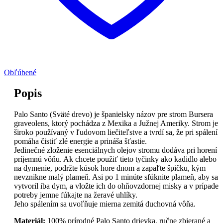
Obľúbené
Popis
Palo Santo (Sväté drevo) je španielsky názov pre strom Bursera
graveolens, ktorý pochádza z Mexika a Južnej Ameriky. Strom je
široko používaný v ľudovom liečiteľstve a tvrdí sa, že pri spálení
pomáha čistiť zlé energie a prináša šťastie.
Jedinečné zloženie esenciálnych olejov stromu dodáva pri horení
príjemnú vôňu. Ak chcete použiť tieto tyčinky ako kadidlo alebo
na dymenie, podržte kúsok hore dnom a zapaľte špičku, kým
nevznikne malý plameň. Asi po 1 minúte sfúknite plameň, aby sa
vytvoril iba dym, a vložte ich do ohňovzdornej misky a v prípade
potreby jemne fúkajte na žeravé uhlíky.
Jeho spálením sa uvoľňuje mierna zemitá duchovná vôňa.
Materiál:
100% prírodné Palo Santo drievka, ručne zbierané a