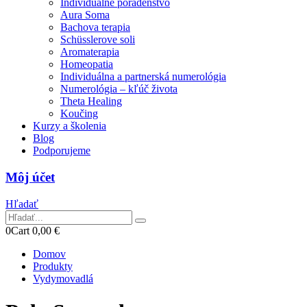
Individuálne poradenstvo
Aura Soma
Bachova terapia
Schüsslerove soli
Aromaterapia
Homeopatia
Individuálna a partnerská numerológia
Numerológia – kľúč života
Theta Healing
Koučing
Kurzy a školenia
Blog
Podporujeme
Môj účet
Hľadať
0
Cart
0,00
€
Domov
Produkty
Vydymovadlá