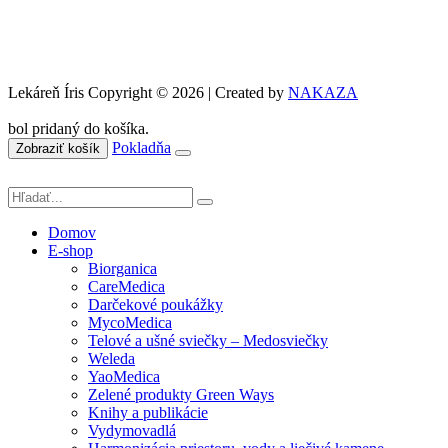
Lekáreň Íris Copyright © 2026 | Created by
NAKAZA
bol pridaný do košíka.
Pokladňa
Zobraziť košík
Domov
E-shop
Biorganica
CareMedica
Darčekové poukážky
MycoMedica
Telové a ušné sviečky – Medosviečky
Weleda
YaoMedica
Zelené produkty Green Ways
Knihy a publikácie
Vydymovadlá