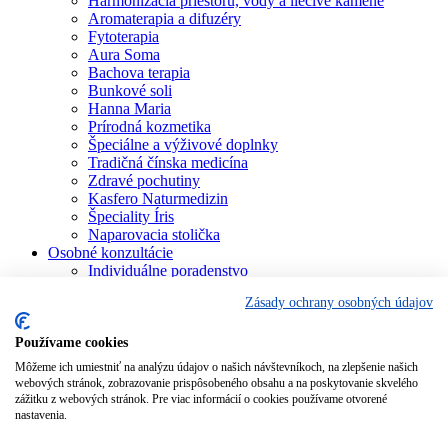
Harmonizácia priestoru, vody a liečivé kamene
Aromaterapia a difuzéry
Fytoterapia
Aura Soma
Bachova terapia
Bunkové soli
Hanna Maria
Prírodná kozmetika
Špeciálne a výživové doplnky
Tradičná čínska medicína
Zdravé pochutiny
Kasfero Naturmedizin
Špeciality Íris
Naparovacia stolička
Osobné konzultácie
Individuálne poradenstvo
Aura Soma
Zásady ochrany osobných údajov
Bachova terapia
Schüsslerove soli
Aromaterapia
Používame cookies
Homeopatia
Môžeme ich umiestniť na analýzu údajov o našich návštevníkoch, na zlepšenie našich
Individuálna a partnerská numerológia
webových stránok, zobrazovanie prispôsobeného obsahu a na poskytovanie skvelého
Numerológia – kľúč života
zážitku z webových stránok. Pre viac informácií o cookies používame otvorené
Theta Healing
nastavenia.
Koučing