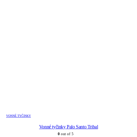
VONNÉ TYČINKY
Vonné tyčinky Palo Santo Tribal
0
out of 5