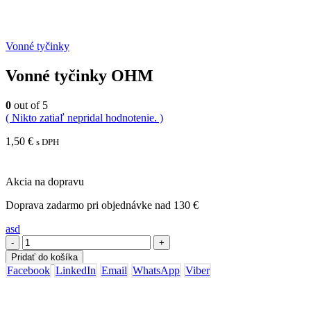
Vonné tyčinky
Vonné tyčinky OHM
0
out of 5
( Nikto zatiaľ nepridal hodnotenie. )
1,50
€
s DPH
Akcia na dopravu
Doprava zadarmo pri objednávke nad 130 €
asd
-
+
Pridať do košíka
Facebook
LinkedIn
Email
WhatsApp
Viber