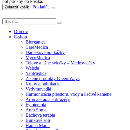
bol pridaný do košíka.
Pokladňa
Zobraziť košík
Domov
E-shop
Biorganica
CareMedica
Darčekové poukážky
MycoMedica
Telové a ušné sviečky – Medosviečky
Weleda
YaoMedica
Zelené produkty Green Ways
Knihy a publikácie
Vydymovadlá
Harmonizácia priestoru, vody a liečivé kamene
Aromaterapia a difuzéry
Fytoterapia
Aura Soma
Bachova terapia
Bunkové soli
Hanna Maria