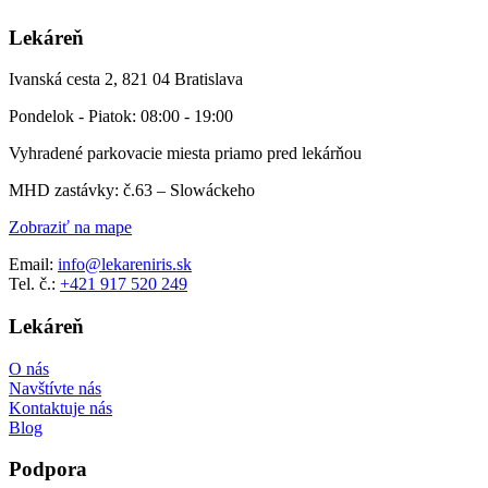
Lekáreň
Ivanská cesta 2, 821 04 Bratislava
Pondelok - Piatok: 08:00 - 19:00
Vyhradené parkovacie miesta priamo pred lekárňou
MHD zastávky: č.63 – Slowáckeho
Zobraziť na mape
Email:
info@lekareniris.sk
Tel. č.:
+421 917 520 249
Lekáreň
O nás
Navštívte nás
Kontaktuje nás
Blog
Podpora