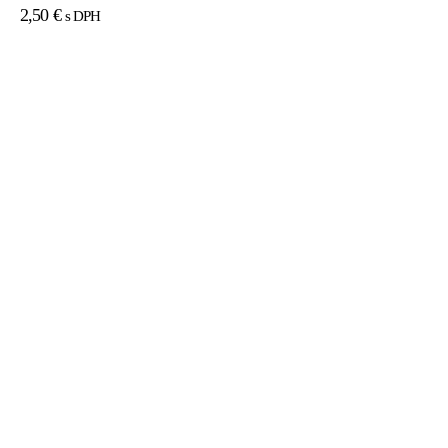
2,50
€
s DPH