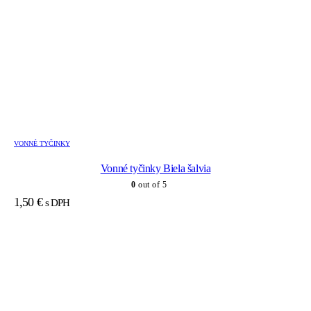
VONNÉ TYČINKY
Vonné tyčinky Biela šalvia
0
out of 5
1,50
€
s DPH