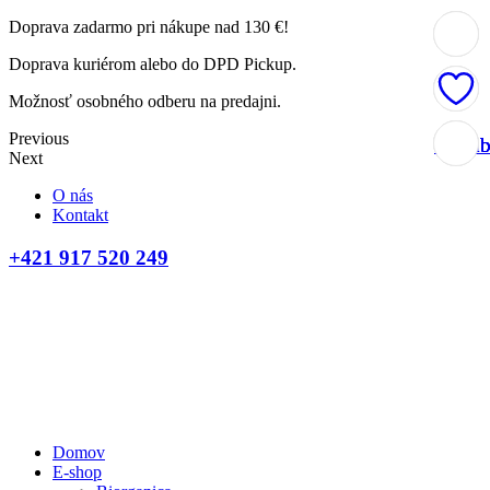
Doprava zadarmo pri nákupe nad 130 €!
Doprava kuriérom alebo do DPD Pickup.
Možnosť osobného odberu na predajni.
Previous
Obľúb
Obľúb
Obľúb
Obľúb
Next
O nás
Kontakt
+421 917 520 249
Domov
E-shop