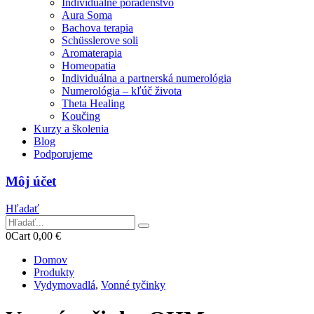
Individuálne poradenstvo
Aura Soma
Bachova terapia
Schüsslerove soli
Aromaterapia
Homeopatia
Individuálna a partnerská numerológia
Numerológia – kľúč života
Theta Healing
Koučing
Kurzy a školenia
Blog
Podporujeme
Môj účet
Hľadať
0
Cart
0,00
€
Domov
Produkty
Vydymovadlá
,
Vonné tyčinky