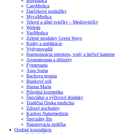
Biorganica
CareMedica
Darčekové poukážky
MycoMedica
Telové a ušné sviečky – Medosviečky
Weleda
YaoMedica
Zelené produkty Green Ways
Knihy a publikácie
Vydymovadlá
Harmonizácia priestoru, vody a liečivé kamene
Aromaterapia a difuzéry
Fytoterapia
Aura Soma
Bachova terapia
Bunkové soli
Hanna Maria
Prírodná kozmetika
Špeciálne a výživové doplnky
Tradičná čínska medicína
Zdravé pochutiny
Kasfero Naturmedizin
Špeciality Íris
Naparovacia stolička
Osobné konzultácie