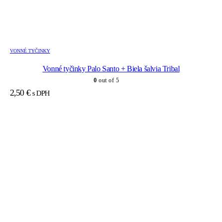
VONNÉ TYČINKY
Vonné tyčinky Palo Santo + Biela šalvia Tribal
0
out of 5
2,50
€
s DPH