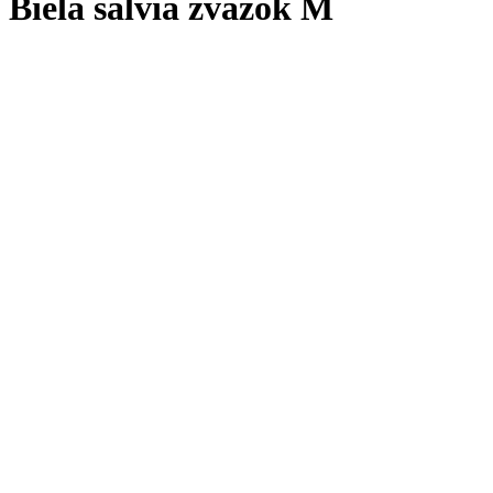
Biela šalvia zväzok M