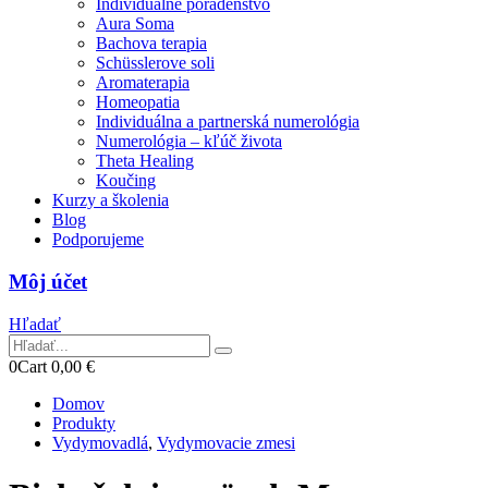
Individuálne poradenstvo
Aura Soma
Bachova terapia
Schüsslerove soli
Aromaterapia
Homeopatia
Individuálna a partnerská numerológia
Numerológia – kľúč života
Theta Healing
Koučing
Kurzy a školenia
Blog
Podporujeme
Môj účet
Hľadať
0
Cart
0,00
€
Domov
Produkty
Vydymovadlá
,
Vydymovacie zmesi