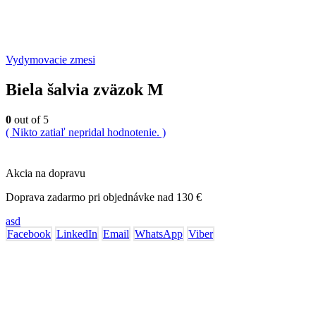
Vydymovacie zmesi
Biela šalvia zväzok M
0
out of 5
( Nikto zatiaľ nepridal hodnotenie. )
Akcia na dopravu
Doprava zadarmo pri objednávke nad 130 €
asd
Facebook
LinkedIn
Email
WhatsApp
Viber