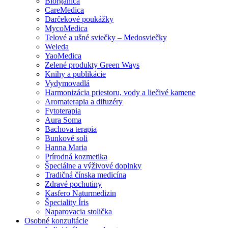
Biorganica
CareMedica
Darčekové poukážky
MycoMedica
Telové a ušné sviečky – Medosviečky
Weleda
YaoMedica
Zelené produkty Green Ways
Knihy a publikácie
Vydymovadlá
Harmonizácia priestoru, vody a liečivé kamene
Aromaterapia a difuzéry
Fytoterapia
Aura Soma
Bachova terapia
Bunkové soli
Hanna Maria
Prírodná kozmetika
Špeciálne a výživové doplnky
Tradičná čínska medicína
Zdravé pochutiny
Kasfero Naturmedizin
Špeciality Íris
Naparovacia stolička
Osobné konzultácie