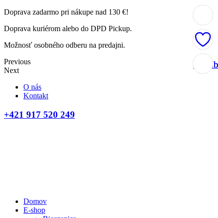
Doprava zadarmo pri nákupe nad 130 €!
Doprava kuriérom alebo do DPD Pickup.
Možnosť osobného odberu na predajni.
Previous
Obľúb
Obľúb
Obľúb
Obľúb
Next
O nás
Kontakt
+421 917 520 249
Domov
E-shop