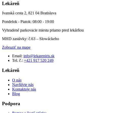
Lekáreň
Ivanská cesta 2, 821 04 Bratislava
Pondelok - Piatok: 08:00 - 19:00
Vyhradené parkovacie miesta priamo pred lekárňou
MHD zastávky: č.63 – Slowáckeho
Zobraziť na mape
Email:
info@lekareniris.sk
Tel. č.:
+421 917 520 249
Lekáreň
O nás
Navštívte nás
Kontaktuje nás
Blog
Podpora