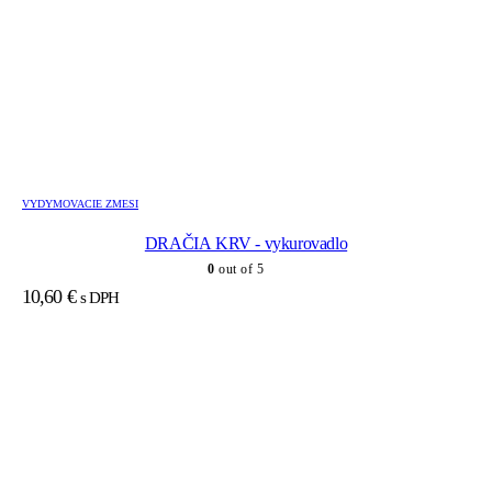
VYDYMOVACIE ZMESI
DRAČIA KRV - vykurovadlo
0
out of 5
10,60
€
s DPH