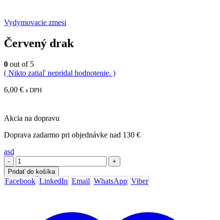
Vydymovacie zmesi
Červený drak
0
out of 5
( Nikto zatiaľ nepridal hodnotenie. )
6,00
€
s DPH
Akcia na dopravu
Doprava zadarmo pri objednávke nad 130 €
asd
-
+
Pridať do košíka
Facebook
LinkedIn
Email
WhatsApp
Viber