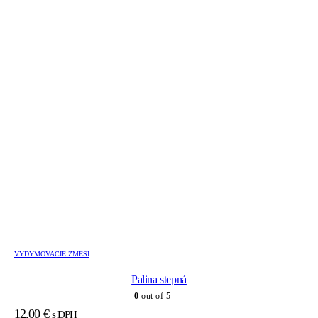
VYDYMOVACIE ZMESI
Palina stepná
0
out of 5
12,00
€
s DPH