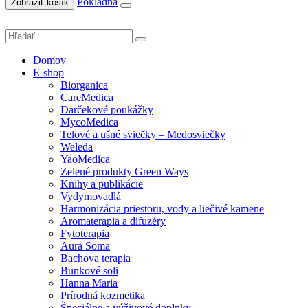
Pokladňa
Zobraziť košík
Domov
E-shop
Biorganica
CareMedica
Darčekové poukážky
MycoMedica
Telové a ušné sviečky – Medosviečky
Weleda
YaoMedica
Zelené produkty Green Ways
Knihy a publikácie
Vydymovadlá
Harmonizácia priestoru, vody a liečivé kamene
Aromaterapia a difuzéry
Fytoterapia
Aura Soma
Bachova terapia
Bunkové soli
Hanna Maria
Prírodná kozmetika
Špeciálne a výživové doplnky