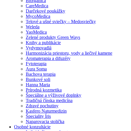
Biorganica
CareMedica
Darčekové poukážky
MycoMedica
Telové a ušné sviečky – Medosviečky
Weleda
YaoMedica
Zelené produkty Green Ways
Knihy a publikácie
Vydymovadlá
Harmonizácia priestoru, vody a liečivé kamene
Aromaterapia a difuzéry
Fytoterapia
Aura Soma
Bachova terapia
Bunkové soli
Hanna Maria
Prírodná kozmetika
Špeciálne a výživové doplnky
Tradičná čínska medicína
Zdravé pochutiny
Kasfero Naturmedizin
Špeciality Íris
Naparovacia stolička
Osobné konzultácie