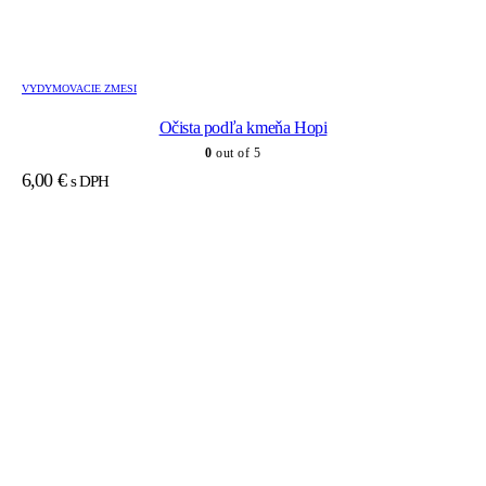
VYDYMOVACIE ZMESI
Očista podľa kmeňa Hopi
0
out of 5
6,00
€
s DPH