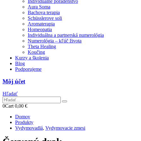
Individuálne poradenstvo
Aura Soma
Bachova terapia
Schüsslerove soli
Aromaterapia
Homeopatia
Individuálna a partnerská numerológia
Numerológia – kľúč života
Theta Healing
Koučing
Kurzy a školenia
Blog
Podporujeme
Môj účet
Hľadať
0
Cart
0,00
€
Domov
Produkty
Vydymovadlá
,
Vydymovacie zmesi