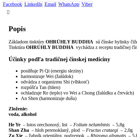
Facebook
LinkedIn
Email
WhatsApp
Viber
Popis
Základom tinktúry
OHRÚHLY BUDDHA
sú čínske bylinky čiž
Tinktúra
OHRÚHLY BUDDHA
vychádza z receptu tradičnej č
Účinky podľa tradičnej čínskej medicíny
posilňuje Pi Qi (energiu sleziny)
harmonizuje Wei (žalúdok)
odvádza z organizmu Shi (vlhkosť)
rozpúšťa Tan (hlien)
ochladzuje Re (teplo) vo Wei a Chong (žalúdku a črevách)
An Shen (harmonizuje dušu)
Zloženie:
voda, alkohol
He Ye
– lotos orechonosý, list –
Folium nelumbinis
– 5,8g
Shan Zha
– hloh perenoklaný, plod –
Fructus crataegi
– 2,0g
Zo Xie
– žabník orientálny, podzemok –
Rhizoma alismatis
– 5,