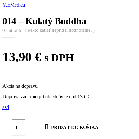
YaoMedica
014 – Kulatý Buddha
( Nikto zatiaľ nepridal hodnotenie. )
0
out of 5
13,90
€
s DPH
Akcia na dopravu
Doprava zadarmo pri objednávke nad 130 €
asd
PRIDAŤ DO KOŠÍKA