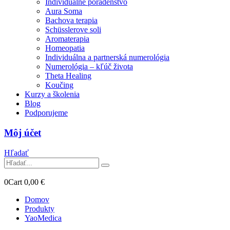
Individuálne poradenstvo
Aura Soma
Bachova terapia
Schüsslerove soli
Aromaterapia
Homeopatia
Individuálna a partnerská numerológia
Numerológia – kľúč života
Theta Healing
Koučing
Kurzy a školenia
Blog
Podporujeme
Môj účet
Hľadať
0
Cart
0,00
€
Domov
Produkty
YaoMedica