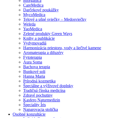
Biorganica
CareMedica
Darčekové poukážky
MycoMedica
Telové a ušné sviečky – Medosviečky
Weleda
YaoMedica
Zelené produkty Green Ways
Knihy a publikácie
Vydymovadlá
Harmonizácia priestoru, vody a liečivé kamene
Aromaterapia a difuzéry
Fytoterapia
Aura Soma
Bachova terapia
Bunkové soli
Hanna Maria
Prírodná kozmetika
Špeciálne a výživové doplnky
Tradičná čínska medicína
Zdravé pochutiny
Kasfero Naturmedizin
Špeciality Íris
Naparovacia stolička
Osobné konzultácie