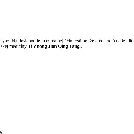
e yao. Na dosiahnutie maximálnej účinnosti používame len tú najkvalitn
ínskej medicíny
Ti Zhong Jian Qing Tang
.
8g