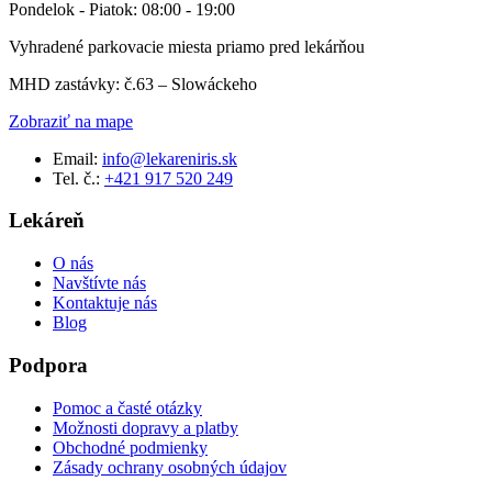
Pondelok - Piatok: 08:00 - 19:00
Vyhradené parkovacie miesta priamo pred lekárňou
MHD zastávky: č.63 – Slowáckeho
Zobraziť na mape
Email:
info@lekareniris.sk
Tel. č.:
+421 917 520 249
Lekáreň
O nás
Navštívte nás
Kontaktuje nás
Blog
Podpora
Pomoc a časté otázky
Možnosti dopravy a platby
Obchodné podmienky
Zásady ochrany osobných údajov