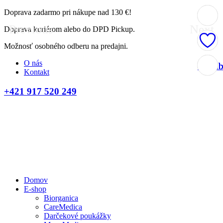
Doprava zadarmo pri nákupe nad 130 €!
Previous
Next
Doprava kuriérom alebo do DPD Pickup.
Možnosť osobného odberu na predajni.
O nás
Obľúb
Obľúb
Obľúb
Obľúb
Kontakt
+421 917 520 249
Domov
E-shop
Biorganica
CareMedica
Darčekové poukážky