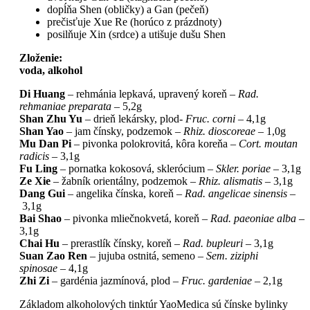
dopĺňa Shen (obličky) a Gan (pečeň)
prečisťuje Xue Re (horúco z prázdnoty)
posilňuje Xin (srdce) a utišuje dušu Shen
Zloženie:
voda, alkohol
Di Huang
– rehmánia lepkavá, upravený koreň –
Rad.
rehmaniae preparata
– 5,2g
Shan Zhu Yu
– drieň lekársky, plod-
Fruc. corni
– 4,1g
Shan Yao
– jam čínsky, podzemok –
Rhiz. dioscoreae
– 1,0g
Mu Dan Pi
– pivonka polokrovitá, kôra koreňa –
Cort. moutan
radicis
– 3,1g
Fu Ling
– pornatka kokosová, sklerócium –
Skler. poriae
– 3,1g
Ze Xie
– žabník orientálny, podzemok –
Rhiz. alismatis
– 3,1g
Dang Gui
– angelika čínska, koreň –
Rad. angelicae sinensis –
3,1g
Bai Shao
– pivonka mliečnokvetá, koreň –
Rad. paeoniae alba
–
3,1g
Chai Hu
– prerastlík čínsky, koreň –
Rad. bupleuri
– 3,1g
Suan Zao Ren
– jujuba ostnitá, semeno –
Sem. ziziphi
spinosae
– 4,1g
Zhi Zi
– gardénia jazmínová, plod –
Fruc. gardeniae
– 2,1g
Základom alkoholových tinktúr YaoMedica sú čínske bylinky