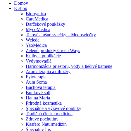
Domov
E-shop
Biorganica
CareMedica
Darčekové poukážky
MycoMedica
Telové a ušné sviečky – Medosviečky
Weleda
YaoMedica
Zelené produkty Green Ways
Knihy a publikácie
Vydymovadlá
Harmonizácia priestoru, vody a liečivé kamene
Aromaterapia a difuzéry
Fytoterapia
Aura Soma
Bachova terapia
Bunkové soli
Hanna Maria
Prírodná kozmetika
Špeciálne a výživové doplnky
Tradičná čínska medicína
Zdravé pochutiny
Kasfero Naturmedizin
Špeciality Íris