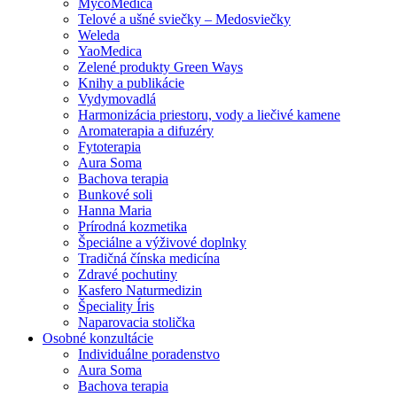
MycoMedica
Telové a ušné sviečky – Medosviečky
Weleda
YaoMedica
Zelené produkty Green Ways
Knihy a publikácie
Vydymovadlá
Harmonizácia priestoru, vody a liečivé kamene
Aromaterapia a difuzéry
Fytoterapia
Aura Soma
Bachova terapia
Bunkové soli
Hanna Maria
Prírodná kozmetika
Špeciálne a výživové doplnky
Tradičná čínska medicína
Zdravé pochutiny
Kasfero Naturmedizin
Špeciality Íris
Naparovacia stolička
Osobné konzultácie
Individuálne poradenstvo
Aura Soma
Bachova terapia