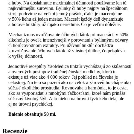
a huby. Na dosiahnutie maximálnej účinnosti používame len tú
najkvalitnejšiu surovinu. Bylinky či huby najprv na špeciálnom
stroji podrvíme na veľmi jemný prášok, ďalej je macerujeme
v 50% liehu až jeden mesiac. Macerát každý deň dynamizuje
a hotové tinktúry už nijako neriedime. Čo je veľmi dôležité.
Mechanizmus uvoľňovanie účinných látok pri macerácii v 50%
alkoholu je oveľa intenzívnejší v porovnaní s bylinnými odvary
či horúcovodnom extrakty. Pri užívaní tinktúr dochádza
k uvoľňovanie účinných látok už v ústnej dutine, čo prispieva
k vyššej účinnosti.
Jednotlivé receptúry YaoMedica tinktúr vychádzajú zo skúseností
a overených postupov tradičnej čínskej medicíny, ktorá tu
existuje už viac ako 4 000 rokov. Jej pohľad na človeka je
celostnej. Na telo sa pozerá ako na celok a zároveň ho chápe ako
súčasť okolitého prostredia. Rovnováha a harmónia, to je cesta,
ako sa vysporiadať s mnohými ťažkosťami, ktoré nám prináša
súčasný životný štýl. A to nielen na úrovni fyzického tela, ale
aj na úrovni psychickej.
Balenie obsahuje 50 ml.
Recenzie