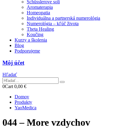
Schüsslerove soli
Aromaterapia
Homeopatia
Individuálna a partnerská numerológia
Numerológia – kľúč života
Theta Healing
Koučing
Kurzy a školenia
Blog
Podporujeme
Môj účet
Hľadať
0
Cart
0,00
€
Domov
Produkty
YaoMedica
044 – More vzdychov