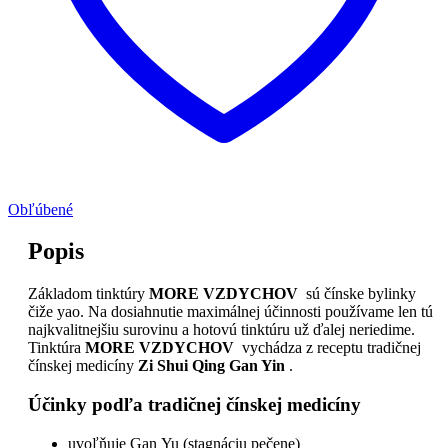
Obľúbené
Popis
Základom tinktúry
MORE VZDYCHOV
sú čínske bylinky
čiže yao. Na dosiahnutie maximálnej účinnosti používame len tú
najkvalitnejšiu surovinu a hotovú tinktúru už ďalej neriedime.
Tinktúra
MORE VZDYCHOV
vychádza z receptu tradičnej
čínskej medicíny
Zi Shui Qing Gan Yin
.
Účinky podľa tradičnej čínskej medicíny
uvoľňuje Gan Yu (stagnáciu pečene)