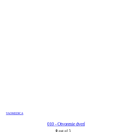
YAOMEDICA
010 - Otvorenie dverí
0
out of 5