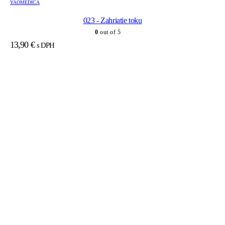
YAOMEDICA
023 - Zahriatie toku
0
out of 5
13,90
€
s DPH