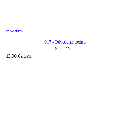
YAOMEDICA
017 - Odvedenie toxínu
0
out of 5
13,90
€
s DPH