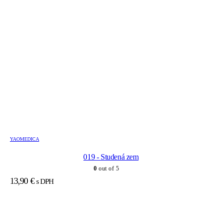
YAOMEDICA
019 - Studená zem
0
out of 5
13,90
€
s DPH