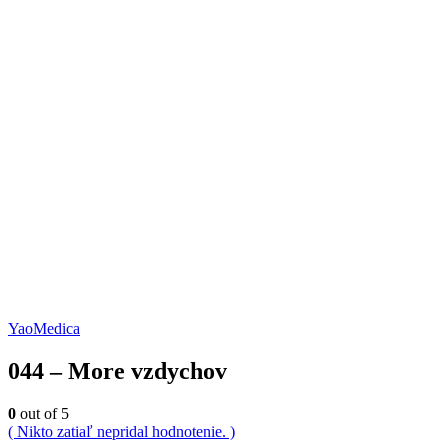
YaoMedica
044 – More vzdychov
0
out of 5
( Nikto zatiaľ nepridal hodnotenie. )