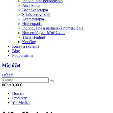
Individuálne poradenstvo
Aura Soma
Bachova terapia
Schüsslerove soli
Aromaterapia
Homeopatia
Individuálna a partnerská numerológia
Numerológia – kľúč života
Theta Healing
Koučing
Kurzy a školenia
Blog
Podporujeme
Môj účet
Hľadať
0
Cart
0,00
€
Domov
Produkty
YaoMedica