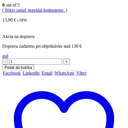
0
out of 5
( Nikto zatiaľ nepridal hodnotenie. )
13,90
€
s DPH
Akcia na dopravu
Doprava zadarmo pri objednávke nad 130 €
asd
-
+
Pridať do košíka
Facebook
LinkedIn
Email
WhatsApp
Viber