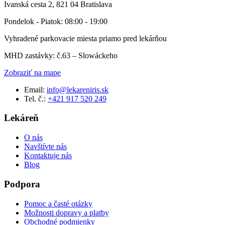
Ivanská cesta 2, 821 04 Bratislava
Pondelok - Piatok: 08:00 - 19:00
Vyhradené parkovacie miesta priamo pred lekárňou
MHD zastávky: č.63 – Slowáckeho
Zobraziť na mape
Email:
info@lekareniris.sk
Tel. č.:
+421 917 520 249
Lekáreň
O nás
Navštívte nás
Kontaktuje nás
Blog
Podpora
Pomoc a časté otázky
Možnosti dopravy a platby
Obchodné podmienky