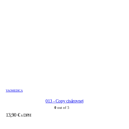
YAOMEDICA
013 - Copy cisárovnej
0
out of 5
13,90
€
s DPH