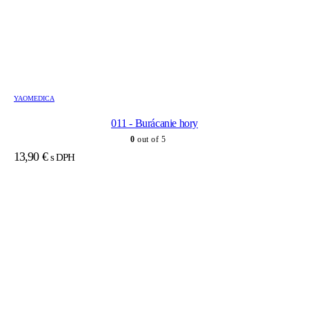
YAOMEDICA
011 - Burácanie hory
0
out of 5
13,90
€
s DPH