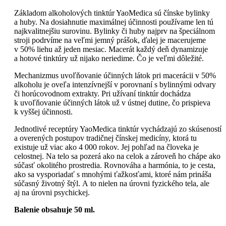
Základom alkoholových tinktúr YaoMedica sú čínske bylinky
a huby. Na dosiahnutie maximálnej účinnosti používame len tú
najkvalitnejšiu surovinu. Bylinky či huby najprv na špeciálnom
stroji podrvíme na veľmi jemný prášok, ďalej je macerujeme
v 50% liehu až jeden mesiac. Macerát každý deň dynamizuje
a hotové tinktúry už nijako neriedime. Čo je veľmi dôležité.
Mechanizmus uvoľňovanie účinných látok pri macerácii v 50%
alkoholu je oveľa intenzívnejší v porovnaní s bylinnými odvary
či horúcovodnom extrakty. Pri užívaní tinktúr dochádza
k uvoľňovanie účinných látok už v ústnej dutine, čo prispieva
k vyššej účinnosti.
Jednotlivé receptúry YaoMedica tinktúr vychádzajú zo skúseností
a overených postupov tradičnej čínskej medicíny, ktorá tu
existuje už viac ako 4 000 rokov. Jej pohľad na človeka je
celostnej. Na telo sa pozerá ako na celok a zároveň ho chápe ako
súčasť okolitého prostredia. Rovnováha a harmónia, to je cesta,
ako sa vysporiadať s mnohými ťažkosťami, ktoré nám prináša
súčasný životný štýl. A to nielen na úrovni fyzického tela, ale
aj na úrovni psychickej.
Balenie obsahuje 50 ml.