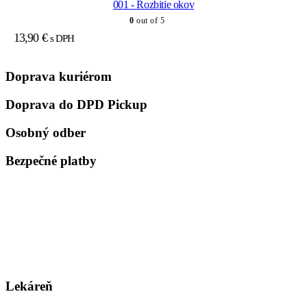
001 - Rozbitie okov
0
out of 5
13,90
€
s DPH
Doprava kuriérom
Doprava do DPD Pickup
Osobný odber
Bezpečné platby
Lekáreň