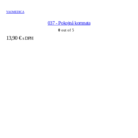
YAOMEDICA
037 - Pokojná komnata
0
out of 5
13,90
€
s DPH