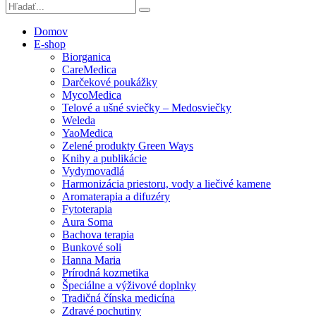
Domov
E-shop
Biorganica
CareMedica
Darčekové poukážky
MycoMedica
Telové a ušné sviečky – Medosviečky
Weleda
YaoMedica
Zelené produkty Green Ways
Knihy a publikácie
Vydymovadlá
Harmonizácia priestoru, vody a liečivé kamene
Aromaterapia a difuzéry
Fytoterapia
Aura Soma
Bachova terapia
Bunkové soli
Hanna Maria
Prírodná kozmetika
Špeciálne a výživové doplnky
Tradičná čínska medicína
Zdravé pochutiny