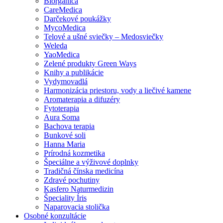
Biorganica
CareMedica
Darčekové poukážky
MycoMedica
Telové a ušné sviečky – Medosviečky
Weleda
YaoMedica
Zelené produkty Green Ways
Knihy a publikácie
Vydymovadlá
Harmonizácia priestoru, vody a liečivé kamene
Aromaterapia a difuzéry
Fytoterapia
Aura Soma
Bachova terapia
Bunkové soli
Hanna Maria
Prírodná kozmetika
Špeciálne a výživové doplnky
Tradičná čínska medicína
Zdravé pochutiny
Kasfero Naturmedizin
Špeciality Íris
Naparovacia stolička
Osobné konzultácie