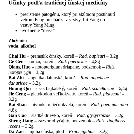
Účinky podľa tradičnej čínskej medicíny
prečistenie patogénu, ktorý pri akútnom postihnutí
vetrom Feng prechádza z vrstvy Tai Yang do
vrstvy Yang Ming
uvoľnenie “mäsa”
Zloženie:
voda, alkohol
Chai Hu
– prerastlík čínsky, koreň –
Rad. bupleuri
– 3,2g
Ge Gen
– kudzu, koreň –
Rad. puerariae
– 4,8g
Qiang Huo
– notopterigium driapané, podzemok –
Rhiz.
notopterygii
– 3,2g
Bai Zhi
– angelika dahurská, koreň –
Rad. angelicae
dahuricae
– 3,2g
Huang Qin
– šišak bajkalský, koreň –
Rad. scutellariae
– 6,4g
Jie Geng
– platykodon veľkokvetý, koreň –
Rad. platycodi
–
3,2g
Bai Shao
– pivonka mliečnokvetá, koreň –
Rad. paeoniae alba
–
4,8g
Gan Cao
– sladké drievko, koreň –
Rad. glycyrrhizae
– 3,2g
Sheng Jiang
– zázvor obyčajný, podzemok –
Rhiz. zingiberis
recens
– 3,2g
Da Zao
– jujuba čínska, plod –
Fruc. jujubae
– 3,2g