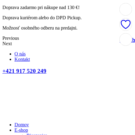
Doprava zadarmo pri nákupe nad 130 €!
Doprava kuriérom alebo do DPD Pickup.
Možnosť osobného odberu na predajni.
Previous
Obľúb
Obľúb
Obľúb
Obľúb
Next
O nás
Kontakt
+421 917 520 249
Domov
E-shop