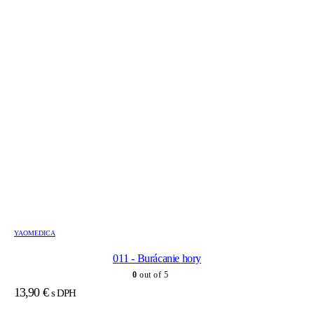
YAOMEDICA
011 - Burácanie hory
0
out of 5
13,90
€
s DPH