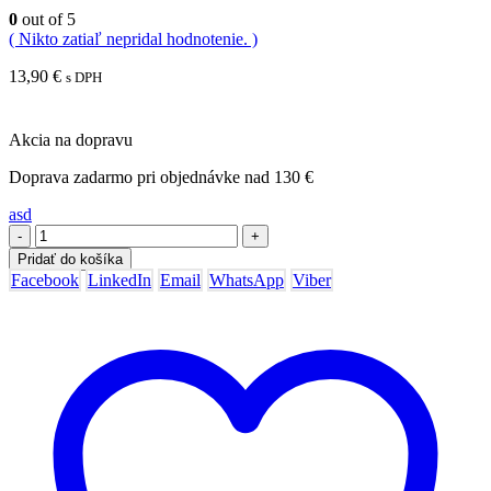
0
out of 5
( Nikto zatiaľ nepridal hodnotenie. )
13,90
€
s DPH
Akcia na dopravu
Doprava zadarmo pri objednávke nad 130 €
asd
-
+
Pridať do košíka
Facebook
LinkedIn
Email
WhatsApp
Viber