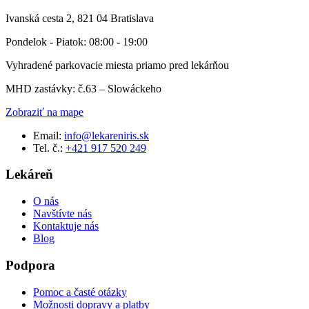
Ivanská cesta 2, 821 04 Bratislava
Pondelok - Piatok: 08:00 - 19:00
Vyhradené parkovacie miesta priamo pred lekárňou
MHD zastávky: č.63 – Slowáckeho
Zobraziť na mape
Email:
info@lekareniris.sk
Tel. č.:
+421 917 520 249
Lekáreň
O nás
Navštívte nás
Kontaktuje nás
Blog
Podpora
Pomoc a časté otázky
Možnosti dopravy a platby