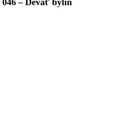
046 – Deväť bylín