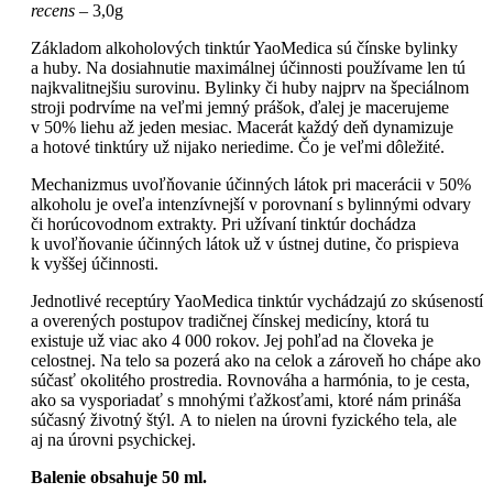
recens
– 3,0g
Základom alkoholových tinktúr YaoMedica sú čínske bylinky
a huby. Na dosiahnutie maximálnej účinnosti používame len tú
najkvalitnejšiu surovinu. Bylinky či huby najprv na špeciálnom
stroji podrvíme na veľmi jemný prášok, ďalej je macerujeme
v 50% liehu až jeden mesiac. Macerát každý deň dynamizuje
a hotové tinktúry už nijako neriedime. Čo je veľmi dôležité.
Mechanizmus uvoľňovanie účinných látok pri macerácii v 50%
alkoholu je oveľa intenzívnejší v porovnaní s bylinnými odvary
či horúcovodnom extrakty. Pri užívaní tinktúr dochádza
k uvoľňovanie účinných látok už v ústnej dutine, čo prispieva
k vyššej účinnosti.
Jednotlivé receptúry YaoMedica tinktúr vychádzajú zo skúseností
a overených postupov tradičnej čínskej medicíny, ktorá tu
existuje už viac ako 4 000 rokov. Jej pohľad na človeka je
celostnej. Na telo sa pozerá ako na celok a zároveň ho chápe ako
súčasť okolitého prostredia. Rovnováha a harmónia, to je cesta,
ako sa vysporiadať s mnohými ťažkosťami, ktoré nám prináša
súčasný životný štýl. A to nielen na úrovni fyzického tela, ale
aj na úrovni psychickej.
Balenie obsahuje 50 ml.