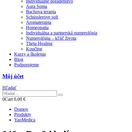
Individuálne poradenstvo
Aura Soma
Bachova terapia
Schüsslerove soli
Aromaterapia
Homeopatia
Individuálna a partnerská numerológia
Numerológia – kľúč života
Theta Healing
Koučing
Kurzy a školenia
Blog
Podporujeme
Môj účet
Hľadať
0
Cart
0,00
€
Domov
Produkty
YaoMedica