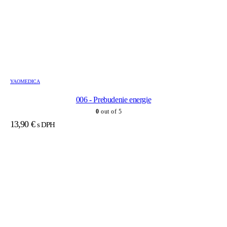
YAOMEDICA
006 - Prebudenie energie
0
out of 5
13,90
€
s DPH