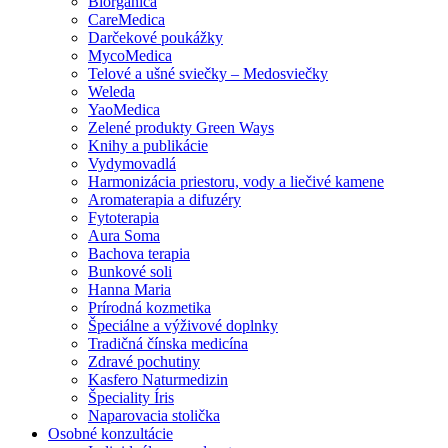
Biorganica
CareMedica
Darčekové poukážky
MycoMedica
Telové a ušné sviečky – Medosviečky
Weleda
YaoMedica
Zelené produkty Green Ways
Knihy a publikácie
Vydymovadlá
Harmonizácia priestoru, vody a liečivé kamene
Aromaterapia a difuzéry
Fytoterapia
Aura Soma
Bachova terapia
Bunkové soli
Hanna Maria
Prírodná kozmetika
Špeciálne a výživové doplnky
Tradičná čínska medicína
Zdravé pochutiny
Kasfero Naturmedizin
Špeciality Íris
Naparovacia stolička
Osobné konzultácie