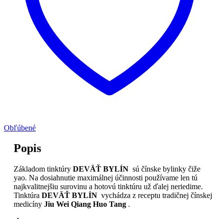
Obľúbené
Popis
Základom tinktúry
DEVÄŤ BYLÍN
sú čínske bylinky čiže
yao. Na dosiahnutie maximálnej účinnosti používame len tú
najkvalitnejšiu surovinu a hotovú tinktúru už ďalej neriedime.
Tinktúra
DEVÄŤ BYLÍN
vychádza z receptu tradičnej čínskej
medicíny
Jiu Wei Qiang Huo Tang
.