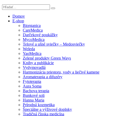
Domov
E-shop
Biorganica
CareMedica
Darčekové poukážky
MycoMedica
Telové a ušné sviečky – Medosviečky
Weleda
YaoMedica
Zelené produkty Green Ways
Knihy a publikácie
Vydymovadlá
Harmonizácia priestoru, vody a liečivé kamene
Aromaterapia a difuzéry
Fytoterapia
Aura Soma
Bachova terapia
Bunkové soli
Hanna Maria
Prírodná kozmetika
Špeciálne a výživové doplnky
Tradičná čínska medicína