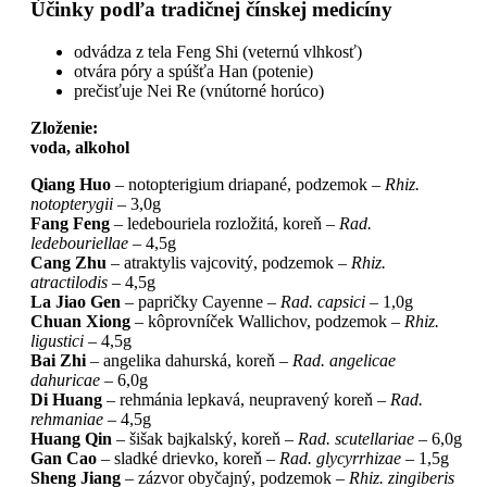
Účinky podľa tradičnej čínskej medicíny
odvádza z tela Feng Shi (veternú vlhkosť)
otvára póry a spúšťa Han (potenie)
prečisťuje Nei Re (vnútorné horúco)
Zloženie:
voda, alkohol
Qiang Huo
– notopterigium driapané, podzemok –
Rhiz.
notopterygii
– 3,0g
Fang Feng
– ledebouriela rozložitá, koreň –
Rad.
ledebouriellae
– 4,5g
Cang Zhu
– atraktylis vajcovitý, podzemok –
Rhiz.
atractilodis
– 4,5g
La Jiao Gen
– papričky Cayenne –
Rad. capsici
– 1,0g
Chuan Xiong
– kôprovníček Wallichov, podzemok –
Rhiz.
ligustici
– 4,5g
Bai Zhi
– angelika dahurská, koreň –
Rad. angelicae
dahuricae
– 6,0g
Di Huang
– rehmánia lepkavá, neupravený koreň –
Rad.
rehmaniae
– 4,5g
Huang Qin
– šišak bajkalský, koreň –
Rad. scutellariae
– 6,0g
Gan Cao
– sladké drievko, koreň –
Rad. glycyrrhizae
– 1,5g
Sheng Jiang
– zázvor obyčajný, podzemok –
Rhiz. zingiberis