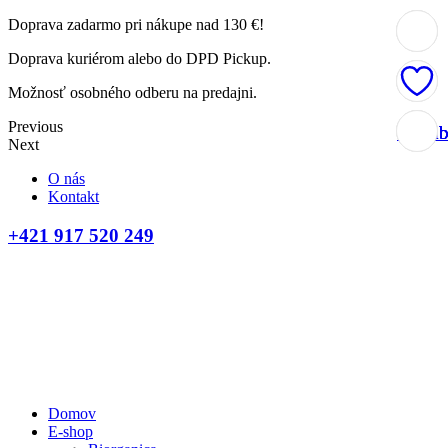
Doprava zadarmo pri nákupe nad 130 €!
Doprava kuriérom alebo do DPD Pickup.
Možnosť osobného odberu na predajni.
Previous
Obľúb
Obľúb
Obľúb
Obľúb
Next
O nás
Kontakt
+421 917 520 249
Domov
E-shop