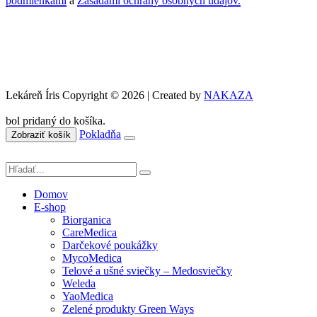
podmienkami
a
Zásadami ochrany osobných údajov.
Lekáreň Íris Copyright © 2026 | Created by
NAKAZA
bol pridaný do košíka.
Pokladňa
Zobraziť košík
Domov
E-shop
Biorganica
CareMedica
Darčekové poukážky
MycoMedica
Telové a ušné sviečky – Medosviečky
Weleda
YaoMedica
Zelené produkty Green Ways