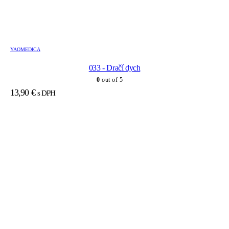
YAOMEDICA
033 - Dračí dych
0
out of 5
13,90
€
s DPH