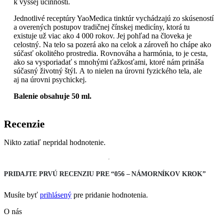
k vyššej účinnosti.
Jednotlivé receptúry YaoMedica tinktúr vychádzajú zo skúseností
a overených postupov tradičnej čínskej medicíny, ktorá tu
existuje už viac ako 4 000 rokov. Jej pohľad na človeka je
celostný. Na telo sa pozerá ako na celok a zároveň ho chápe ako
súčasť okolitého prostredia. Rovnováha a harmónia, to je cesta,
ako sa vysporiadať s mnohými ťažkosťami, ktoré nám prináša
súčasný životný štýl. A to nielen na úrovni fyzického tela, ale
aj na úrovni psychickej.
Balenie obsahuje 50 ml.
Recenzie
Nikto zatiaľ nepridal hodnotenie.
PRIDAJTE PRVÚ RECENZIU PRE “056 – NÁMORNÍKOV KROK”
Musíte byť
prihlásený
pre pridanie hodnotenia.
O nás