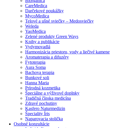
Biorganica
CareMedica
Darčekové poukážky
MycoMedica
Telové a ušné sviečky – Medosviečky
Weleda
YaoMedica
Zelené produkty Green Ways
Knihy a publikácie
Vydymovadlá
Harmonizácia priestoru, vody a liečivé kamene
Aromaterapia a difuzéry
Fytoterapia
Aura Soma
Bachova terapia
Bunkové soli
Hanna Maria
Prírodná kozmetika
Špeciálne a výživové doplnky
Tradičná čínska medicína
Zdravé pochutiny
Kasfero Naturmedizin
Špeciality Íris
Naparovacia stolička
Osobné konzultácie