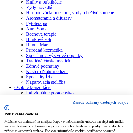
Knihy a publikácie
Vydymovadlá
Harmonizácia priestoru, vody a liečivé kamene
Aromaterapia a difuzéry
Fytoterapia
Aura Soma
Bachova terapia
Bunkové soli
Hanna Maria
Prírodná kozmetika
Špeciálne a výživové doplnky
Tradičná čínska medicína
Zdravé pochutiny
Kasfero Naturmedizin
Špeciality Íris
Naparovacia stolička
Osobné konzultácie
Individuálne poradenstvo
Aura Soma
Zásady ochrany osobných údajov
Bachova terapia
Schüsslerove soli
Aromaterapia
Používame cookies
Homeopatia
Môžeme ich umiestniť na analýzu údajov o našich návštevníkoch, na zlepšenie našich
Individuálna a partnerská numerológia
webových stránok, zobrazovanie prispôsobeného obsahu a na poskytovanie skvelého
Numerológia – kľúč života
zážitku z webových stránok. Pre viac informácií o cookies používame otvorené