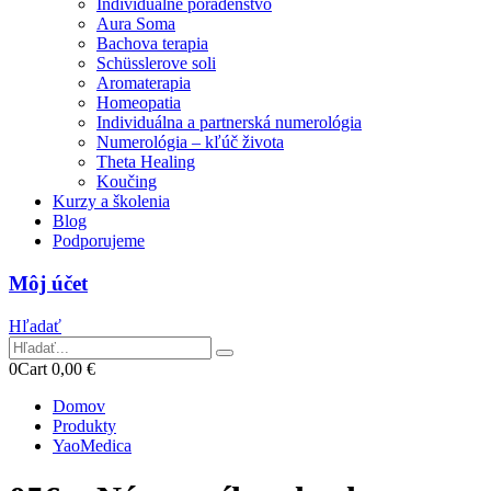
Individuálne poradenstvo
Aura Soma
Bachova terapia
Schüsslerove soli
Aromaterapia
Homeopatia
Individuálna a partnerská numerológia
Numerológia – kľúč života
Theta Healing
Koučing
Kurzy a školenia
Blog
Podporujeme
Môj účet
Hľadať
0
Cart
0,00
€
Domov
Produkty
YaoMedica