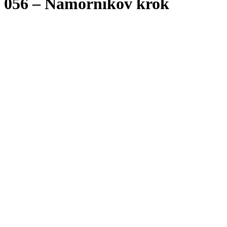
056 – Námorníkov krok