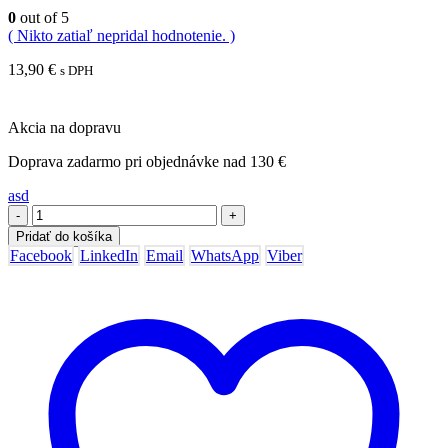
0
out of 5
( Nikto zatiaľ nepridal hodnotenie. )
13,90
€
s DPH
Akcia na dopravu
Doprava zadarmo pri objednávke nad 130 €
asd
-
+
Pridať do košíka
Facebook
LinkedIn
Email
WhatsApp
Viber