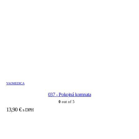
YAOMEDICA
037 - Pokojná komnata
0
out of 5
13,90
€
s DPH