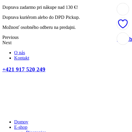
Doprava zadarmo pri nákupe nad 130 €!
Doprava kuriérom alebo do DPD Pickup.
Možnosť osobného odberu na predajni.
Previous
Obľúb
Obľúb
Obľúb
Obľúb
Next
O nás
Kontakt
+421 917 520 249
Domov
E-shop