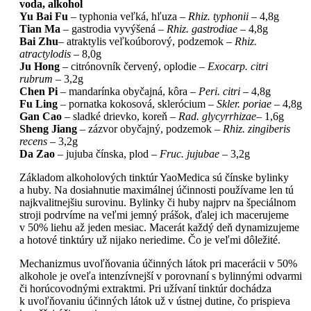
voda, alkohol
Yu Bai Fu
– typhonia veľká, hľuza –
Rhiz. typhonii
– 4,8g
Tian Ma
– gastrodia vyvýšená –
Rhiz. gastrodiae
– 4,8g
Bai Zhu
– atraktylis veľkoúborový, podzemok –
Rhiz.
atractylodis
– 8,0g
Ju Hong
– citrónovník červený, oplodie –
Exocarp. citri
rubrum
– 3,2g
Chen Pi
– mandarínka obyčajná, kôra –
Peri. citri
– 4,8g
Fu Ling
– pornatka kokosová, sklerócium –
Skler. poriae
– 4,8g
Gan Cao
– sladké drievko, koreň –
Rad. glycyrrhizae
– 1,6g
Sheng Jiang
– zázvor obyčajný, podzemok –
Rhiz. zingiberis
recens
– 3,2g
Da Zao
– jujuba čínska, plod –
Fruc. jujubae
– 3,2g
Základom alkoholových tinktúr YaoMedica sú čínske bylinky
a huby. Na dosiahnutie maximálnej účinnosti používame len tú
najkvalitnejšiu surovinu. Bylinky či huby najprv na špeciálnom
stroji podrvíme na veľmi jemný prášok, ďalej ich macerujeme
v 50% liehu až jeden mesiac. Macerát každý deň dynamizujeme
a hotové tinktúry už nijako neriedime. Čo je veľmi dôležité.
Mechanizmus uvoľňovania účinných látok pri macerácii v 50%
alkohole je oveľa intenzívnejší v porovnaní s bylinnými odvarmi
či horúcovodnými extraktmi. Pri užívaní tinktúr dochádza
k uvoľňovaniu účinných látok už v ústnej dutine, čo prispieva