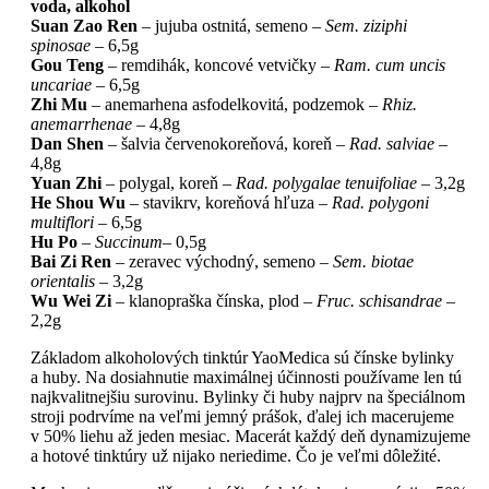
voda, alkohol
Suan Zao Ren
– jujuba ostnitá, semeno –
Sem. ziziphi
spinosae
– 6,5g
Gou Teng
– remdihák, koncové vetvičky –
Ram. cum uncis
uncariae
– 6,5g
Zhi Mu
– anemarhena asfodelkovitá, podzemok –
Rhiz.
anemarrhenae
– 4,8g
Dan Shen
– šalvia červenokoreňová, koreň –
Rad. salviae
–
4,8g
Yuan Zhi
– polygal, koreň –
Rad. polygalae tenuifoliae
– 3,2g
He Shou Wu
– stavikrv, koreňová hľuza –
Rad. polygoni
multiflori
– 6,5g
Hu Po
–
Succinum
– 0,5g
Bai Zi Ren
– zeravec východný, semeno –
Sem. biotae
orientalis
– 3,2g
Wu Wei Zi
– klanopraška čínska, plod –
Fruc. schisandrae
–
2,2g
Základom alkoholových tinktúr YaoMedica sú čínske bylinky
a huby. Na dosiahnutie maximálnej účinnosti používame len tú
najkvalitnejšiu surovinu. Bylinky či huby najprv na špeciálnom
stroji podrvíme na veľmi jemný prášok, ďalej ich macerujeme
v 50% liehu až jeden mesiac. Macerát každý deň dynamizujeme
a hotové tinktúry už nijako neriedime. Čo je veľmi dôležité.