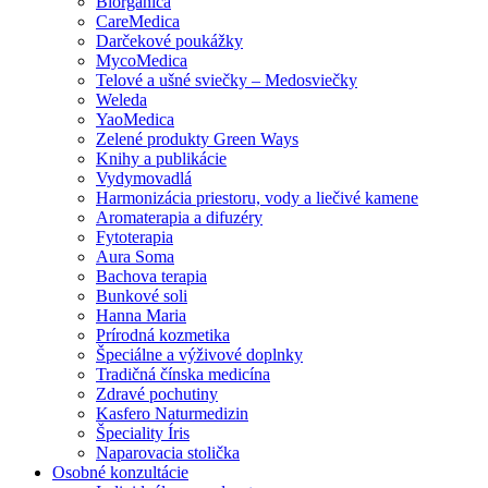
Biorganica
CareMedica
Darčekové poukážky
MycoMedica
Telové a ušné sviečky – Medosviečky
Weleda
YaoMedica
Zelené produkty Green Ways
Knihy a publikácie
Vydymovadlá
Harmonizácia priestoru, vody a liečivé kamene
Aromaterapia a difuzéry
Fytoterapia
Aura Soma
Bachova terapia
Bunkové soli
Hanna Maria
Prírodná kozmetika
Špeciálne a výživové doplnky
Tradičná čínska medicína
Zdravé pochutiny
Kasfero Naturmedizin
Špeciality Íris
Naparovacia stolička
Osobné konzultácie