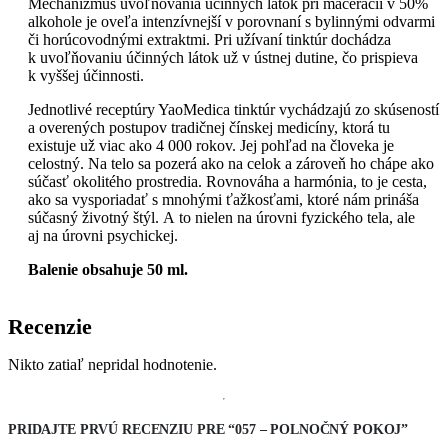
Mechanizmus uvoľňovania účinných látok pri macerácii v 50%
alkohole je oveľa intenzívnejší v porovnaní s bylinnými odvarmi
či horúcovodnými extraktmi. Pri užívaní tinktúr dochádza
k uvoľňovaniu účinných látok už v ústnej dutine, čo prispieva
k vyššej účinnosti.
Jednotlivé receptúry YaoMedica tinktúr vychádzajú zo skúseností
a overených postupov tradičnej čínskej medicíny, ktorá tu
existuje už viac ako 4 000 rokov. Jej pohľad na človeka je
celostný. Na telo sa pozerá ako na celok a zároveň ho chápe ako
súčasť okolitého prostredia. Rovnováha a harmónia, to je cesta,
ako sa vysporiadať s mnohými ťažkosťami, ktoré nám prináša
súčasný životný štýl. A to nielen na úrovni fyzického tela, ale
aj na úrovni psychickej.
Balenie obsahuje 50 ml.
Recenzie
Nikto zatiaľ nepridal hodnotenie.
PRIDAJTE PRVÚ RECENZIU PRE “057 – POLNOČNÝ POKOJ”