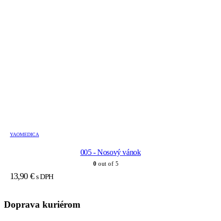
YAOMEDICA
005 - Nosový vánok
0
out of 5
13,90
€
s DPH
Doprava kuriérom