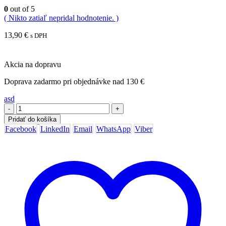
0
out of 5
( Nikto zatiaľ nepridal hodnotenie. )
13,90
€
s DPH
Akcia na dopravu
Doprava zadarmo pri objednávke nad 130 €
asd
-
+
Pridať do košíka
Facebook
LinkedIn
Email
WhatsApp
Viber