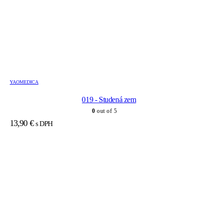
YAOMEDICA
019 - Studená zem
0
out of 5
13,90
€
s DPH