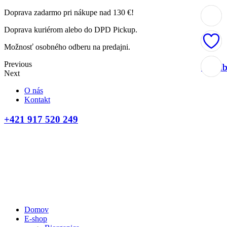
Doprava zadarmo pri nákupe nad 130 €!
Doprava kuriérom alebo do DPD Pickup.
Možnosť osobného odberu na predajni.
Previous
Obľúb
Obľúb
Obľúb
Obľúb
Next
O nás
Kontakt
+421 917 520 249
Domov
E-shop