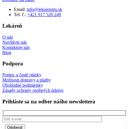
Email:
info@lekareniris.sk
Tel. č.:
+421 917 520 249
Lekáreň
O nás
Navštívte nás
Kontaktuje nás
Blog
Podpora
Pomoc a časté otázky
Možnosti dopravy a platby
Obchodné podmienky
Zásady ochrany osobných údajov
Prihláste sa na odber nášho newslettera
Odoberať