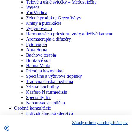
Telové a ušné sviečky – Medosviečky
Weleda
YaoMedica
Zelené produkty Green Ways
Knihy a publikácie
Vydymovadlá
Harmonizácia priestoru, vody a liečivé kamene
Aromaterapia a difuzéry
Fytoterapia
Aura Soma
Bachova terapia
Bunkové soli
Hanna Maria
Prírodná kozmetika
Špeciálne a výživové doplnky
Tradičná čínska medicína
Zdravé pochutiny
Kasfero Naturmedizin
Špeciality Íris
Naparovacia stolička
Osobné konzultácie
Individuálne poradenstvo
Aura Soma
Zásady ochrany osobných údajov
Bachova terapia
Schüsslerove soli