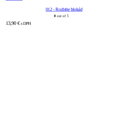
012 - Rozbitie blokád
0
out of 5
13,90
€
s DPH