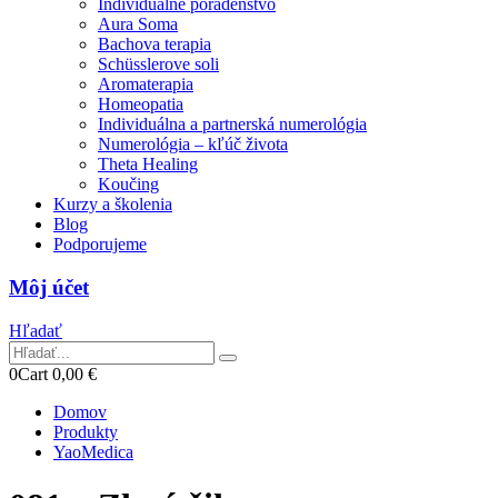
Individuálne poradenstvo
Aura Soma
Bachova terapia
Schüsslerove soli
Aromaterapia
Homeopatia
Individuálna a partnerská numerológia
Numerológia – kľúč života
Theta Healing
Koučing
Kurzy a školenia
Blog
Podporujeme
Môj účet
Hľadať
0
Cart
0,00
€
Domov
Produkty
YaoMedica