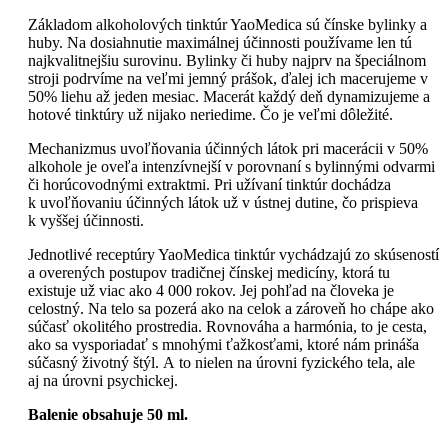
Základom alkoholových tinktúr YaoMedica sú čínske bylinky a
huby. Na dosiahnutie maximálnej účinnosti používame len tú
najkvalitnejšiu surovinu. Bylinky či huby najprv na špeciálnom
stroji podrvíme na veľmi jemný prášok, ďalej ich macerujeme v
50% liehu až jeden mesiac. Macerát každý deň dynamizujeme a
hotové tinktúry už nijako neriedime. Čo je veľmi dôležité.
Mechanizmus uvoľňovania účinných látok pri macerácii v 50%
alkohole je oveľa intenzívnejší v porovnaní s bylinnými odvarmi
či horúcovodnými extraktmi. Pri užívaní tinktúr dochádza
k uvoľňovaniu účinných látok už v ústnej dutine, čo prispieva
k vyššej účinnosti.
Jednotlivé receptúry YaoMedica tinktúr vychádzajú zo skúseností
a overených postupov tradičnej čínskej medicíny, ktorá tu
existuje už viac ako 4 000 rokov. Jej pohľad na človeka je
celostný. Na telo sa pozerá ako na celok a zároveň ho chápe ako
súčasť okolitého prostredia. Rovnováha a harmónia, to je cesta,
ako sa vysporiadať s mnohými ťažkosťami, ktoré nám prináša
súčasný životný štýl. A to nielen na úrovni fyzického tela, ale
aj na úrovni psychickej.
Balenie obsahuje 50 ml.