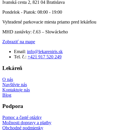
Ivanská cesta 2, 821 04 Bratislava
Pondelok - Piatok: 08:00 - 19:00
Vyhradené parkovacie miesta priamo pred lekárňou
MHD zastávky: č.63 – Slowáckeho
Zobraziť na mape
Email:
info@lekareniris.sk
Tel. č.:
+421 917 520 249
Lekáreň
O nás
Navštívte nás
Kontaktuje nás
Blog
Podpora
Pomoc a časté otázky
Možnosti dopravy a platby
Obchodné podmienky