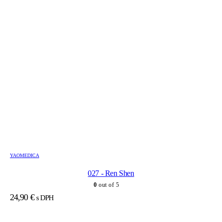
YAOMEDICA
027 - Ren Shen
0
out of 5
24,90
€
s DPH