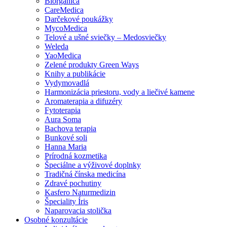
Biorganica
CareMedica
Darčekové poukážky
MycoMedica
Telové a ušné sviečky – Medosviečky
Weleda
YaoMedica
Zelené produkty Green Ways
Knihy a publikácie
Vydymovadlá
Harmonizácia priestoru, vody a liečivé kamene
Aromaterapia a difuzéry
Fytoterapia
Aura Soma
Bachova terapia
Bunkové soli
Hanna Maria
Prírodná kozmetika
Špeciálne a výživové doplnky
Tradičná čínska medicína
Zdravé pochutiny
Kasfero Naturmedizin
Špeciality Íris
Naparovacia stolička
Osobné konzultácie