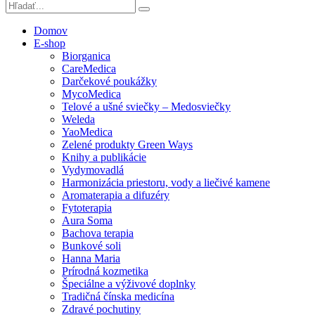
Domov
E-shop
Biorganica
CareMedica
Darčekové poukážky
MycoMedica
Telové a ušné sviečky – Medosviečky
Weleda
YaoMedica
Zelené produkty Green Ways
Knihy a publikácie
Vydymovadlá
Harmonizácia priestoru, vody a liečivé kamene
Aromaterapia a difuzéry
Fytoterapia
Aura Soma
Bachova terapia
Bunkové soli
Hanna Maria
Prírodná kozmetika
Špeciálne a výživové doplnky
Tradičná čínska medicína
Zdravé pochutiny