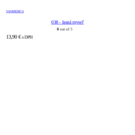
YAOMEDICA
038 - Jasná myseľ
0
out of 5
13,90
€
s DPH