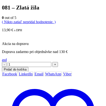
081 – Zlatá žila
0
out of 5
( Nikto zatiaľ nepridal hodnotenie. )
13,90
€
s DPH
Akcia na dopravu
Doprava zadarmo pri objednávke nad 130 €
asd
-
+
Pridať do košíka
Facebook
LinkedIn
Email
WhatsApp
Viber