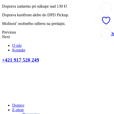
Doprava zadarmo pri nákupe nad 130 €!
Doprava kuriérom alebo do DPD Pickup.
Možnosť osobného odberu na predajni.
Previous
Obľúb
Obľúb
Obľúb
Obľúb
Next
O nás
Kontakt
+421 917 520 249
Domov
E-shop