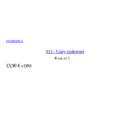
YAOMEDICA
013 - Copy cisárovnej
0
out of 5
13,90
€
s DPH