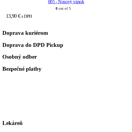
005 - Nosový vánok
0
out of 5
13,90
€
s DPH
Doprava kuriérom
Doprava do DPD Pickup
Osobný odber
Bezpečné platby
Lekáreň