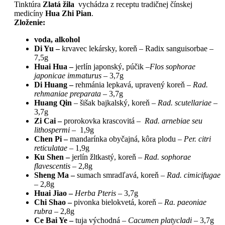
Tinktúra
Zlatá žila
vychádza z receptu tradičnej čínskej
medicíny
Hua Zhi Pian
.
Zloženie:
voda, alkohol
Di Yu –
krvavec lekársky, koreň – Radix sanguisorbae –
7,5g
Huai Hua –
jerlín japonský, púčik –
Flos sophorae
japonicae immaturus –
3,7g
Di Huang –
rehmánia lepkavá, upravený koreň –
Rad.
rehmaniae preparata –
3,7g
Huang Qin
– šišak bajkalský, koreň –
Rad. scutellariae –
3,7g
Zi Cai –
prorokovka krascovitá –
Rad. arnebiae seu
lithospermi –
1,9g
Chen Pi –
mandarínka obyčajná, kôra plodu –
Per. citri
reticulatae –
1,9g
Ku Shen –
jerlín žltkastý, koreň –
Rad. sophorae
flavescentis –
2,8g
Sheng Ma –
sumach smradľavá, koreň –
Rad. cimicifugae
–
2,8g
Huai Jiao –
Herba Pteris –
3,7g
Chi Shao –
pivonka bielokvetá, koreň –
Ra. paeoniae
rubra –
2,8g
Ce Bai Ye –
tuja východná –
Cacumen platycladi –
3,7g