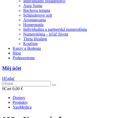
Individuálne poradenstvo
Aura Soma
Bachova terapia
Schüsslerove soli
Aromaterapia
Homeopatia
Individuálna a partnerská numerológia
Numerológia – kľúč života
Theta Healing
Koučing
Kurzy a školenia
Blog
Podporujeme
Môj účet
Hľadať
0
Cart
0,00
€
Domov
Produkty
YaoMedica