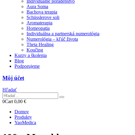
Individuálne poradenstvo
Aura Soma
Bachova terapia
Schüsslerove soli
Aromaterapia
Homeopatia
Individuálna a partnerská numerológia
Numerológia – kľúč života
Theta Healing
Koučing
Kurzy a školenia
Blog
Podporujeme
Môj účet
Hľadať
0
Cart
0,00
€
Domov
Produkty
YaoMedica