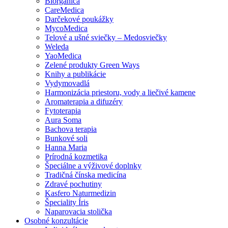
Biorganica
CareMedica
Darčekové poukážky
MycoMedica
Telové a ušné sviečky – Medosviečky
Weleda
YaoMedica
Zelené produkty Green Ways
Knihy a publikácie
Vydymovadlá
Harmonizácia priestoru, vody a liečivé kamene
Aromaterapia a difuzéry
Fytoterapia
Aura Soma
Bachova terapia
Bunkové soli
Hanna Maria
Prírodná kozmetika
Špeciálne a výživové doplnky
Tradičná čínska medicína
Zdravé pochutiny
Kasfero Naturmedizin
Špeciality Íris
Naparovacia stolička
Osobné konzultácie