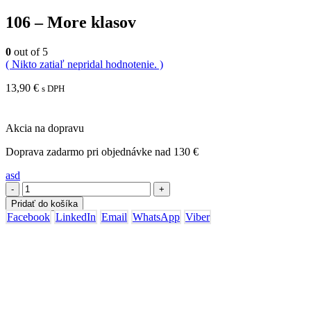
106 – More klasov
0
out of 5
( Nikto zatiaľ nepridal hodnotenie. )
13,90
€
s DPH
Akcia na dopravu
Doprava zadarmo pri objednávke nad 130 €
asd
-
+
Pridať do košíka
Facebook
LinkedIn
Email
WhatsApp
Viber