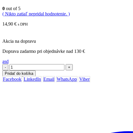
0
out of 5
( Nikto zatiaľ nepridal hodnotenie. )
14,90
€
s DPH
Akcia na dopravu
Doprava zadarmo pri objednávke nad 130 €
asd
-
+
Pridať do košíka
Facebook
LinkedIn
Email
WhatsApp
Viber