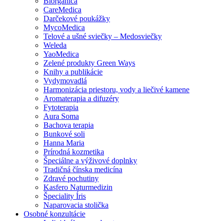
Biorganica
CareMedica
Darčekové poukážky
MycoMedica
Telové a ušné sviečky – Medosviečky
Weleda
YaoMedica
Zelené produkty Green Ways
Knihy a publikácie
Vydymovadlá
Harmonizácia priestoru, vody a liečivé kamene
Aromaterapia a difuzéry
Fytoterapia
Aura Soma
Bachova terapia
Bunkové soli
Hanna Maria
Prírodná kozmetika
Špeciálne a výživové doplnky
Tradičná čínska medicína
Zdravé pochutiny
Kasfero Naturmedizin
Špeciality Íris
Naparovacia stolička
Osobné konzultácie