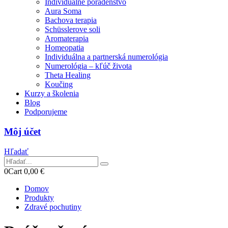
Individuálne poradenstvo
Aura Soma
Bachova terapia
Schüsslerove soli
Aromaterapia
Homeopatia
Individuálna a partnerská numerológia
Numerológia – kľúč života
Theta Healing
Koučing
Kurzy a školenia
Blog
Podporujeme
Môj účet
Hľadať
0
Cart
0,00
€
Domov
Produkty
Zdravé pochutiny