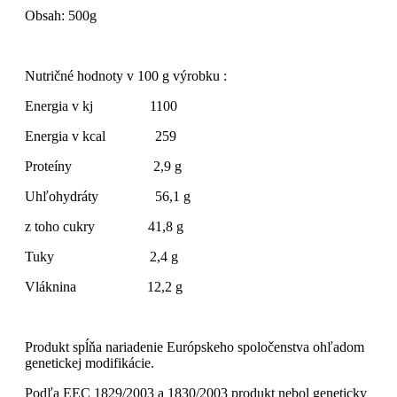
Obsah: 500g
Nutričné hodnoty v 100 g výrobku :
Energia v kj 1100
Energia v kcal 259
Proteíny 2,9 g
Uhľohydráty 56,1 g
z toho cukry 41,8 g
Tuky 2,4 g
Vláknina 12,2 g
Produkt spĺňa nariadenie Európskeho spoločenstva ohľadom
genetickej modifikácie.
Podľa EEC 1829/2003 a 1830/2003 produkt nebol geneticky