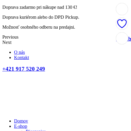
Doprava zadarmo pri nákupe nad 130 €!
Doprava kuriérom alebo do DPD Pickup.
Možnosť osobného odberu na predajni.
Previous
Obľúb
Obľúb
Obľúb
Obľúb
Next
O nás
Kontakt
+421 917 520 249
Domov
E-shop