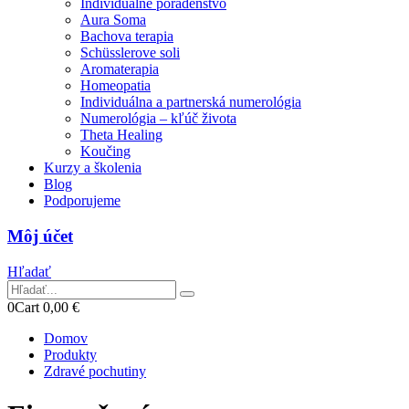
Individuálne poradenstvo
Aura Soma
Bachova terapia
Schüsslerove soli
Aromaterapia
Homeopatia
Individuálna a partnerská numerológia
Numerológia – kľúč života
Theta Healing
Koučing
Kurzy a školenia
Blog
Podporujeme
Môj účet
Hľadať
0
Cart
0,00
€
Domov
Produkty
Zdravé pochutiny