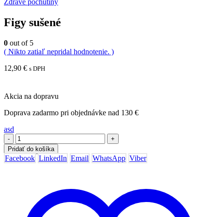
Zdravé pochutiny
Figy sušené
0
out of 5
( Nikto zatiaľ nepridal hodnotenie. )
12,90
€
s DPH
Akcia na dopravu
Doprava zadarmo pri objednávke nad 130 €
asd
-
+
Pridať do košíka
Facebook
LinkedIn
Email
WhatsApp
Viber