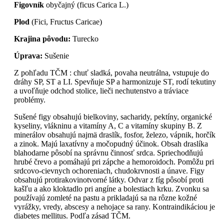
Figovník
obyčajný (ficus Carica L.)
Plod
(Fici, Fructus Caricae)
Krajina pôvodu:
Turecko
Úprava:
Sušenie
Z pohľadu TČM : chuť sladká, povaha neutrálna, vstupuje do
dráhy SP, ST a LI. Spevňuje SP a harmonizuje ST, rodí tekutiny
a uvoľňuje odchod stolice, lieči nechutenstvo a tráviace
problémy.
Sušené figy obsahujú bielkoviny, sacharidy, pektíny, organické
kyseliny, vlákninu a vitamíny A, C a vitamíny skupiny B. Z
minerálov obsahujú najmä draslík, fosfor, železo, vápnik, horčík
a zinok. Majú laxatívny a močopudný účinok. Obsah draslíka
blahodarne pôsobí na správnu činnosť srdca. Spriechodňujú
hrubé črevo a pomáhajú pri zápche a hemoroidoch. Pomôžu pri
srdcovo-cievnych ochoreniach, chudokrvnosti a únave. Figy
obsahujú protirakovinotvorné látky. Odvar z fíg pôsobí proti
kašľu a ako kloktadlo pri angíne a bolestiach krku. Zvonku sa
používajú zomleté na pastu a prikladajú sa na rôzne kožné
vyrážky, vredy, abscesy a nehojace sa rany. Kontraindikáciou je
diabetes mellitus. Podľa zásad TČM.