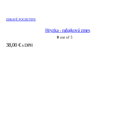
ZDRAVÉ POCHUTINY
Hryzka - raňajková zmes
0
out of 5
38,00
€
s DPH