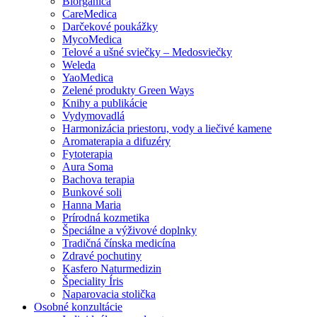
Biorganica
CareMedica
Darčekové poukážky
MycoMedica
Telové a ušné sviečky – Medosviečky
Weleda
YaoMedica
Zelené produkty Green Ways
Knihy a publikácie
Vydymovadlá
Harmonizácia priestoru, vody a liečivé kamene
Aromaterapia a difuzéry
Fytoterapia
Aura Soma
Bachova terapia
Bunkové soli
Hanna Maria
Prírodná kozmetika
Špeciálne a výživové doplnky
Tradičná čínska medicína
Zdravé pochutiny
Kasfero Naturmedizin
Špeciality Íris
Naparovacia stolička
Osobné konzultácie