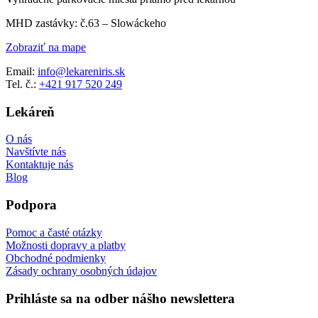
MHD zastávky: č.63 – Slowáckeho
Zobraziť na mape
Email:
info@lekareniris.sk
Tel. č.:
+421 917 520 249
Lekáreň
O nás
Navštívte nás
Kontaktuje nás
Blog
Podpora
Pomoc a časté otázky
Možnosti dopravy a platby
Obchodné podmienky
Zásady ochrany osobných údajov
Prihláste sa na odber nášho newslettera