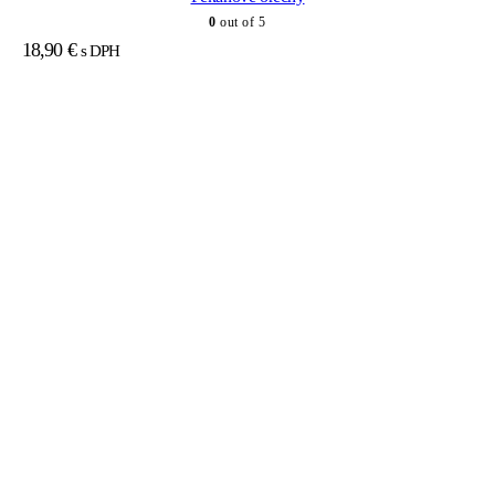
0
out of 5
18,90
€
s DPH