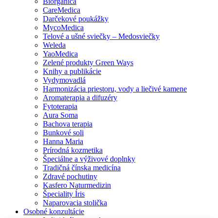
Biorganica
CareMedica
Darčekové poukážky
MycoMedica
Telové a ušné sviečky – Medosviečky
Weleda
YaoMedica
Zelené produkty Green Ways
Knihy a publikácie
Vydymovadlá
Harmonizácia priestoru, vody a liečivé kamene
Aromaterapia a difuzéry
Fytoterapia
Aura Soma
Bachova terapia
Bunkové soli
Hanna Maria
Prírodná kozmetika
Špeciálne a výživové doplnky
Tradičná čínska medicína
Zdravé pochutiny
Kasfero Naturmedizin
Špeciality Íris
Naparovacia stolička
Osobné konzultácie