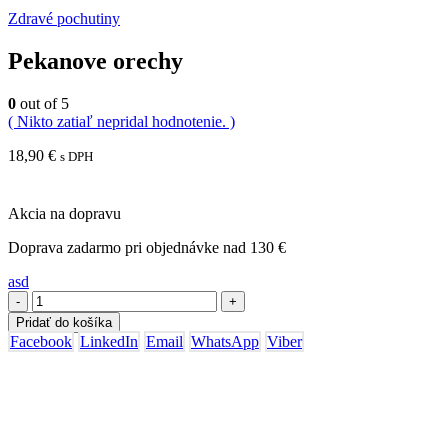
Zdravé pochutiny
Pekanove orechy
0
out of 5
( Nikto zatiaľ nepridal hodnotenie. )
18,90
€
s DPH
Akcia na dopravu
Doprava zadarmo pri objednávke nad 130 €
asd
-
+
Pridať do košíka
Facebook
LinkedIn
Email
WhatsApp
Viber