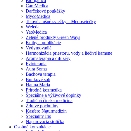
Biorganica
CareMedica
Darčekové poukážky
MycoMedica
Telové a ušné sviečky – Medosviečky
Weleda
YaoMedica
Zelené produkty Green Ways
Knihy a publikácie
Vydymovadlá
Harmonizácia priestoru, vody a liečivé kamene
Aromaterapia a difuzéry
Fytoterapia
Aura Soma
Bachova terapia
Bunkové soli
Hanna Maria
Prírodná kozmetika
Špeciálne a výživové doplnky
Tradičná čínska medicína
Zdravé pochutiny
Kasfero Naturmedizin
Špeciality Íris
Naparovacia stolička
Osobné konzultácie