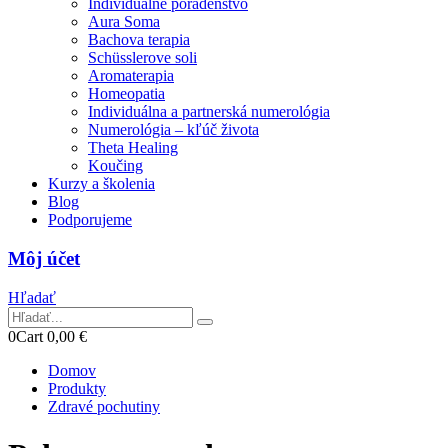
Individuálne poradenstvo
Aura Soma
Bachova terapia
Schüsslerove soli
Aromaterapia
Homeopatia
Individuálna a partnerská numerológia
Numerológia – kľúč života
Theta Healing
Koučing
Kurzy a školenia
Blog
Podporujeme
Môj účet
Hľadať
0
Cart
0,00
€
Domov
Produkty
Zdravé pochutiny