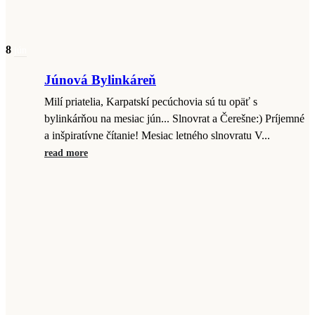
8
jún
Júnová Bylinkáreň
Milí priatelia, Karpatskí pecúchovia sú tu opäť s
bylinkárňou na mesiac jún... Slnovrat a Čerešne:) Príjemné
a inšpiratívne čítanie! Mesiac letného slnovratu V...
read more