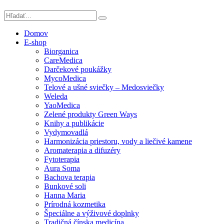
Domov
E-shop
Biorganica
CareMedica
Darčekové poukážky
MycoMedica
Telové a ušné sviečky – Medosviečky
Weleda
YaoMedica
Zelené produkty Green Ways
Knihy a publikácie
Vydymovadlá
Harmonizácia priestoru, vody a liečivé kamene
Aromaterapia a difuzéry
Fytoterapia
Aura Soma
Bachova terapia
Bunkové soli
Hanna Maria
Prírodná kozmetika
Špeciálne a výživové doplnky
Tradičná čínska medicína