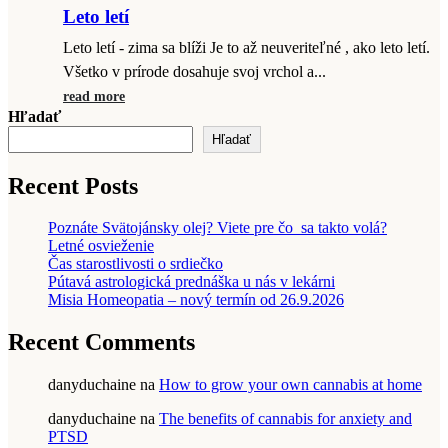
Leto letí
Leto letí - zima sa blíži Je to až neuveriteľné , ako leto letí.
Všetko v prírode dosahuje svoj vrchol a...
read more
Hľadať
Hľadať
Recent Posts
Poznáte Svätojánsky olej? Viete pre čo sa takto volá?
Letné osvieženie
Čas starostlivosti o srdiečko
Pútavá astrologická prednáška u nás v lekárni
Misia Homeopatia – nový termín od 26.9.2026
Recent Comments
danyduchaine
na
How to grow your own cannabis at home
danyduchaine
na
The benefits of cannabis for anxiety and
PTSD