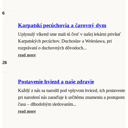
6
apr
Karpatskí pecúchovia a čarovný dym
Uplynulý víkend sme mali tú česť v našej lekárni privítať
Karpatských pecúchov. Duchoslav a Weleslawa, pri
rozprávaní o duchovných dôvodoch...
read more
26
mar
Postavenie hviezd a naše zdravie
Každý z nás sa narodil pod vplyvom hviezd, ich postavenie
pri narodení nás zaraďuje k určitému znameniu a postupom
času – dlhodobým sledovaním...
read more