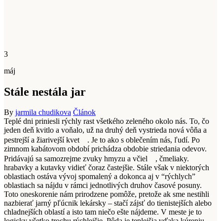
3
máj
Stále nestála jar
By
jarmila chudikova
Článok
Teplé dni priniesli rýchly rast všetkého zeleného okolo nás. To, čo
jeden deň kvitlo a voňalo, už na druhý deň vystrieda nová vôňa a
pestrejší a žiarivejší kvet
. Je to ako s oblečením nás, ľudí. Po
zimnom kabátovom období prichádza obdobie striedania odevov.
Pridávajú sa samozrejme zvuky hmyzu a včiel
, čmeliaky.
hrabavky a kutavky vidieť čoraz častejšie. Stále však v niektorých
oblastiach ostáva vývoj spomalený a dokonca aj v “rýchlych”
oblastiach sa nájdu v rámci jednotlivých druhov časové posuny.
Toto oneskorenie nám prirodzene pomôže, pretože ak sme nestihli
nazbierať jarný pľúcnik lekársky – stačí zájsť do tienistejších alebo
chladnejších oblastí a isto tam niečo ešte nájdeme. V meste je to
logicky všetko trochu rýchlejšie. Pôda je teplejšia vďaka kúreniu,