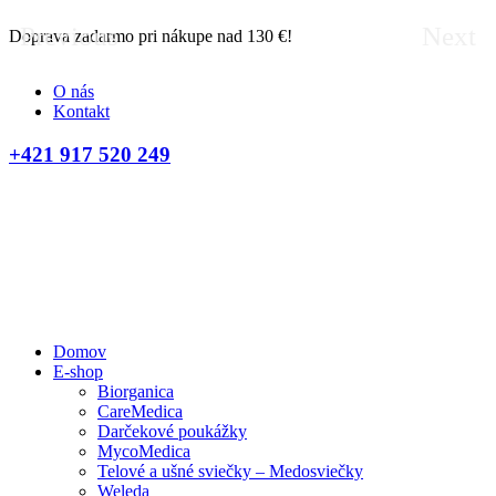
Previous
Next
Doprava zadarmo pri nákupe nad 130 €!
D
O nás
Kontakt
+421 917 520 249
Domov
E-shop
Biorganica
CareMedica
Darčekové poukážky
MycoMedica
Telové a ušné sviečky – Medosviečky
Weleda