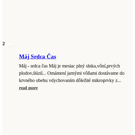
2
máj
Máj Srdca Čas
Máj - srdca čas Máj je mesiac plný slnka,vôní,prvých
plodov,ilúzií... Omámení jarnými vôňami dostávame do
krvného obehu vdychovaním dôležité mikroprvky z...
read more