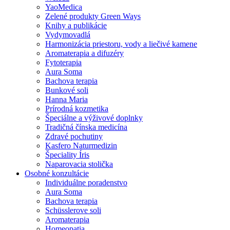
YaoMedica
Zelené produkty Green Ways
Knihy a publikácie
Vydymovadlá
Harmonizácia priestoru, vody a liečivé kamene
Aromaterapia a difuzéry
Fytoterapia
Aura Soma
Bachova terapia
Bunkové soli
Hanna Maria
Prírodná kozmetika
Špeciálne a výživové doplnky
Tradičná čínska medicína
Zdravé pochutiny
Kasfero Naturmedizin
Špeciality Íris
Naparovacia stolička
Osobné konzultácie
Individuálne poradenstvo
Aura Soma
Bachova terapia
Schüsslerove soli
Aromaterapia
Homeopatia