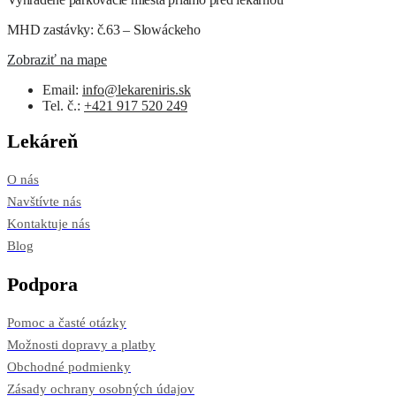
MHD zastávky: č.63 – Slowáckeho
Zobraziť na mape
Email:
info@lekareniris.sk
Tel. č.:
+421 917 520 249
Lekáreň
O nás
Navštívte nás
Kontaktuje nás
Blog
Podpora
Pomoc a časté otázky
Možnosti dopravy a platby
Obchodné podmienky
Zásady ochrany osobných údajov