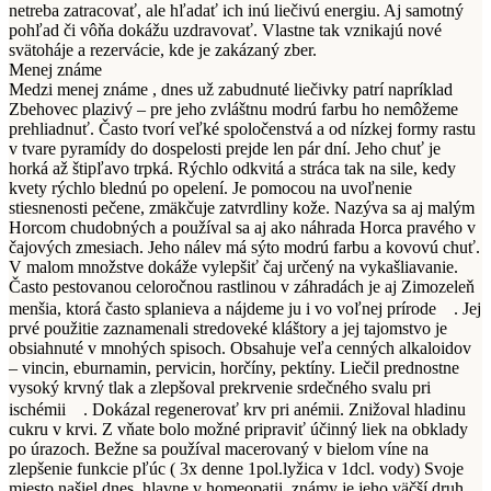
netreba zatracovať, ale hľadať ich inú liečivú energiu. Aj samotný
pohľad či vôňa dokážu uzdravovať. Vlastne tak vznikajú nové
svätoháje a rezervácie, kde je zakázaný zber.
Menej známe
Medzi menej známe , dnes už zabudnuté liečivky patrí napríklad
Zbehovec plazivý – pre jeho zvláštnu modrú farbu ho nemôžeme
prehliadnuť. Často tvorí veľké spoločenstvá a od nízkej formy rastu
v tvare pyramídy do dospelosti prejde len pár dní. Jeho chuť je
horká až štipľavo trpká. Rýchlo odkvitá a stráca tak na sile, kedy
kvety rýchlo blednú po opelení. Je pomocou na uvoľnenie
stiesnenosti pečene, zmäkčuje zatvrdliny kože. Nazýva sa aj malým
Horcom chudobných a používal sa aj ako náhrada Horca pravého v
čajových zmesiach. Jeho nálev má sýto modrú farbu a kovovú chuť.
V malom množstve dokáže vylepšiť čaj určený na vykašliavanie.
Často pestovanou celoročnou rastlinou v záhradách je aj Zimozeleň
menšia, ktorá často splanieva a nájdeme ju i vo voľnej prírode
. Jej
prvé použitie zaznamenali stredoveké kláštory a jej tajomstvo je
obsiahnuté v mnohých spisoch. Obsahuje veľa cenných alkaloidov
– vincin, eburnamin, pervicin, horčíny, pektíny. Liečil prednostne
vysoký krvný tlak a zlepšoval prekrvenie srdečného svalu pri
ischémii
. Dokázal regenerovať krv pri anémii. Znižoval hladinu
cukru v krvi. Z vňate bolo možné pripraviť účinný liek na obklady
po úrazoch. Bežne sa používal macerovaný v bielom víne na
zlepšenie funkcie pľúc ( 3x denne 1pol.lyžica v 1dcl. vody) Svoje
miesto našiel dnes, hlavne v homeopatii, známy je jeho väčší druh,