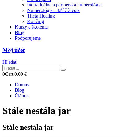
Individuálna a partnerská numerológia
Numerológia – kľúč života
Theta Healing
Koučing
Kurzy a školenia
Blog
Podporujeme
Môj účet
Hľadať
0
Cart
0,00
€
Domov
Blog
Článok
Stále nestála jar
Stále nestála jar