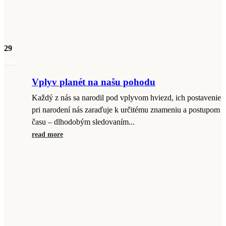
29
máj
Vplyv planét na našu pohodu
Každý z nás sa narodil pod vplyvom hviezd, ich postavenie
pri narodení nás zaraďuje k určitému znameniu a postupom
času – dlhodobým sledovaním...
read more