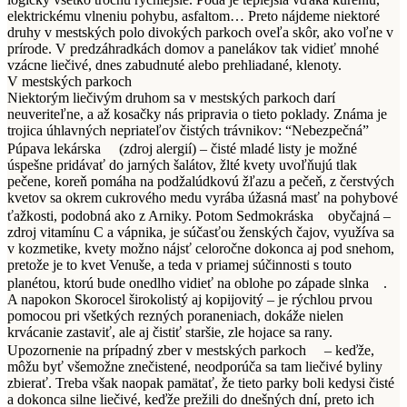
elektrickému vlneniu pohybu, asfaltom… Preto nájdeme niektoré
druhy v mestských polo divokých parkoch oveľa skôr, ako voľne v
prírode. V predzáhradkách domov a panelákov tak vidieť mnohé
vzácne liečivé, dnes zabudnuté alebo prehliadané, klenoty.
V mestských parkoch
Niektorým liečivým druhom sa v mestských parkoch darí
neuveriteľne, a až kosačky nás pripravia o tieto poklady. Známa je
trojica úhlavných nepriateľov čistých trávnikov: “Nebezpečná”
Púpava lekárska
(zdroj alergií) – čisté mladé listy je možné
úspešne pridávať do jarných šalátov, žlté kvety uvoľňujú tlak
pečene, koreň pomáha na podžalúdkovú žľazu a pečeň, z čerstvých
kvetov sa okrem cukrového medu vyrába úžasná masť na pohybové
ťažkosti, podobná ako z Arniky. Potom Sedmokráska
obyčajná –
zdroj vitamínu C a vápnika, je súčasťou ženských čajov, využíva sa
v kozmetike, kvety možno nájsť celoročne dokonca aj pod snehom,
pretože je to kvet Venuše, a teda v priamej súčinnosti s touto
planétou, ktorú bude onedlho vidieť na oblohe po západe slnka
.
A napokon Skorocel širokolistý aj kopijovitý – je rýchlou prvou
pomocou pri všetkých rezných poraneniach, dokáže nielen
krvácanie zastaviť, ale aj čistiť staršie, zle hojace sa rany.
Upozornenie na prípadný zber v mestských parkoch
– keďže,
môžu byť všemožne znečistené, neodporúča sa tam liečivé byliny
zbierať. Treba však naopak pamätať, že tieto parky boli kedysi čisté
a dokonca silne liečivé, keďže prežili do dnešných dní, preto ich