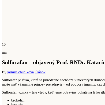
10
mar
Sulforafan – objavený Prof. RNDr. Katarí
By
jarmila chudikova
Článok
Sulforafan je látka, ktorá sa prirodzene nachádza v niektorých druho
môže mať významné prínosy pre zdravie – od podpory imunity, cez d
Sulforafan vzniká v tele vtedy, keď jeme potraviny bohaté na látku g
brokolici
kapuste