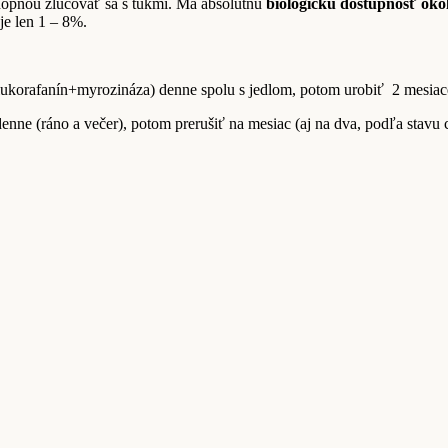
chopnou zlučovať sa s tukmi. Má absolútnu
biologickú dostupnosť ok
je len 1 – 8%.
ú kapsulu (glukorafanín+myrozináza) denne spolu s jed
enne (ráno a večer), potom prerušiť na mesiac (aj na dva, podľa stavu 