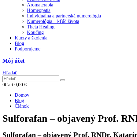
Aromaterapia
Homeopatia
Individuálna a partnerská numerológia
Numerológia – kľúč života
Theta Healing
Koučing
Kurzy a školenia
Blog
Podporujeme
Môj účet
Hľadať
0
Cart
0,00
€
Domov
Blog
Článok
Sulforafan – objavený Prof. RN
Sulforafan – objavený Prof. RNDr. Katarí