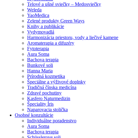
Telové a ušné sviečky – Medosviečky
Weleda
YaoMedica
Zelené produkty Green Ways
Knihy a publikácie
Vydymovadlá
Harmonizácia priestoru, vody a liečivé kamene
Aromaterapia a difuzéry
Fytoterapia
Aura Soma
Bachova terapia
Bunkové soli
Hanna Maria
Prírodná kozmetika
Špeciálne a výživové doplnky
Tradičná čínska medicína
Zdravé pochutiny
Kasfero Naturmedizin
Špeciality Íris
Naparovacia stolička
Osobné konzultácie
Individuálne poradenstvo
Aura Soma
Bachova terapia
Schüsslerove soli