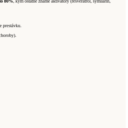
olo 80%
, kým ostatné známe aktivátory (resveratrol, symilarin,
lom, potom urobiť 2 mesiace prestávku.
choroby).