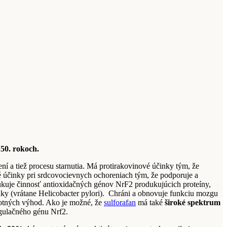
50. rokoch.
í a tiež procesu starnutia. Má protirakovinové účinky tým, že
ivé účinky pri srdcovocievnych ochoreniach tým, že podporuje a
dukuje činnosť antioxidačných génov NrF2 produkujúcich proteíny,
inky (vrátane Helicobacter pylori). Chráni a obnovuje funkciu mozgu
votných výhod. Ako je možné, že
sulforafan
má také
široké spektrum
egulačného génu Nrf2.