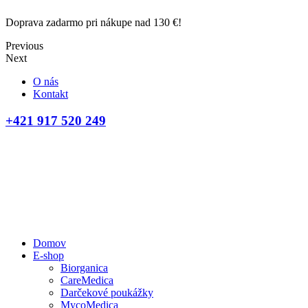
Doprava zadarmo pri nákupe nad 130 €!
Previous
Next
O nás
Kontakt
+421 917 520 249
Domov
E-shop
Biorganica
CareMedica
Darčekové poukážky
MycoMedica