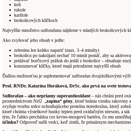
keli
rukole
karfiole
brokolicových klíčkoch
Najvyššie množstvo sulforafanu nájdeme v mladých brokolicových klí
Ako zvyšovať jeho obsah v jedle:
zeleninu len krátko napariť (max. 3–4 minúty)
brokolicu po nakrájaní nechať 10 minút postáť, aby sa aktivov
pridávať horčicový prášok do jedál z brokolice – obsahuje en
konzumovať klíčky, ktoré majú prirodzene najvyšší obsah
Ďalšou možnosťou je suplementovať sulforafan dvojzložkovými výž
Prof. RNDr. Katarína Horáková, DrSc. ako prvá na svete testova
Sulforafan – ako nepriamy superantioxidant
– nás chráni pred oxi
prostredníctvom Nrf2 „
zapína“ gény
, ktoré bránia vzniku rakoviny 
zvyšuje tvorbu srdce ochraňujúceho proteínu tioredoxínu, ktorý zoh
ktoré chránia výstelkové bunky tepien pred oxidačným stresom, a tak
tým, že ľahko prechádza cez krvno-mozgovú bariéru, čo mu umožňuje
účinku?
Odpoveď našli vedci, keď zistili, že primárnym mechanizmom