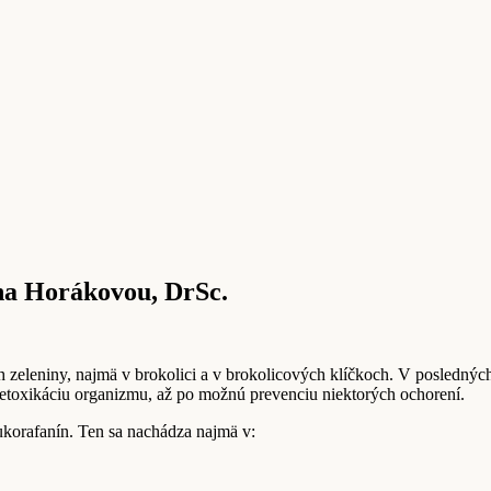
na Horákovou, DrSc.
ch zeleniny, najmä v brokolici a v brokolicových klíčkoch. V posledný
etoxikáciu organizmu, až po možnú prevenciu niektorých ochorení.
lukorafanín. Ten sa nachádza najmä v: