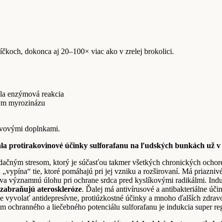
čkoch, dokonca aj 20–100× viac ako v zrelej brokolici.
ala enzýmová reakcia
zým myrozinázu
ivovými doplnkami.
la protirakovinové účinky sulforafanu na ľudských bunkách už v 
dačným stresom, ktorý je súčasťou takmer všetkých chronických ochoren
a „vypína“ tie, ktoré pomáhajú pri jej vzniku a rozširovaní. Má priazn
ráva významnú úlohu pri ochrane srdca pred kyslíkovými radikálmi. In
zabraňujú ateroskleróze
. Ďalej má antivírusové a antibakteriálne úč
 vyvolať antidepresívne, protiúzkostné účinky a mnoho ďalších zdra
 ochranného a liečebného potenciálu sulforafanu je indukcia super r