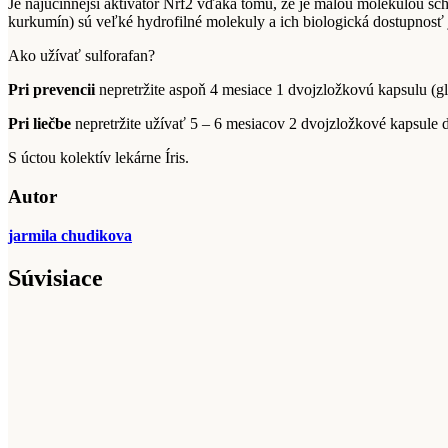
Je najúčinnejší aktivátor Nrf2 vďaka tomu, že je malou molekulou s
kurkumín) sú veľké hydrofilné molekuly a ich biologická dostupnosť 
Ako užívať sulforafan?
Pri prevencii
nepretržite aspoň 4 mesiace 1 dvojzložkov
Pri liečbe
nepretržite užívať 5 – 6 mesiacov 2 dvojzložkové kapsule d
S úctou kolektív lekárne Íris.
Autor
jarmila chudikova
Súvisiace