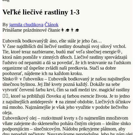
Veľké liečivé rastliny 1-3
By
jarmila chudikova
Článok
Prinášame prázdninové čítanie
👩‍🎓
👨‍🎓
Ľubovník bodkovaný
🌼
áno, ešte stále je jeho čas…
V čase najdlhších dní liečivé rastliny dosahujú svoj silový vrchol.
Tie, ktoré teraz nazbierame, budú mať veľa slnečnej energie
🌞
,
ktorá nám pomôže v zimných dňoch. Liečivé rastliny sprevádzajú
ľudstvo od nepamäti a dá sa povedať, že ich testovanie na ľudskom
organizme už úspešne zvládli naši predkovia. Stačí sa dobre
poobzerať, nájdeme ich na každom kroku.
Slnko
🌞
v ľubovníku – Ľubovník bodkovaný je našou najsilnejšou
slnečnou bylinou. Jej žlté kvety pozná každý. Dokáže na sebe
vytvoriť červenú farbu krvi, čím sa radí medzi tzv. magické rastliny
🧙‍♂️
, ktoré sa približujú človeku aj farbou esencie života. Je to jedno
z najsilnejších antidepresív
👦
na zimné obdobie. Liečivých účinkov
má mnoho. Najznámejšie je však jeho využitie v podobe liečivého
oleja.
Ľubovníkový olej – rozkvitnuté kvety s čo najmenším množstvom
vňate zalejeme do skleneného pohára čistým olejom – ideálne slnko
podporujúcim – slnečnicovým. Nádobu prikryjeme plátnom, aby
dnu nepadali nečistoty. Neuzatvárame nepriedušne, lebo by nám olej