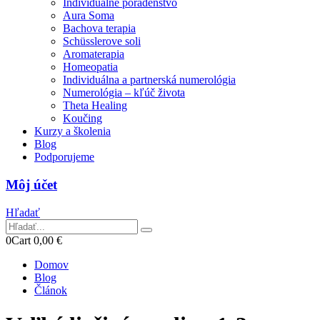
Individuálne poradenstvo
Aura Soma
Bachova terapia
Schüsslerove soli
Aromaterapia
Homeopatia
Individuálna a partnerská numerológia
Numerológia – kľúč života
Theta Healing
Koučing
Kurzy a školenia
Blog
Podporujeme
Môj účet
Hľadať
0
Cart
0,00
€
Domov
Blog
Článok