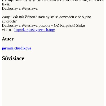
lekár.
Duchoslav a Weleslawa
Zaujal Vás náš článok? Radi by ste sa dozvedeli viac o jeho
autoroch?
Duchoslav a Weleslawa pôsobia v OZ Karpatské Slnko
viac na:
http://karpatskypecuch.org/
Autor
jarmila chudikova
Súvisiace