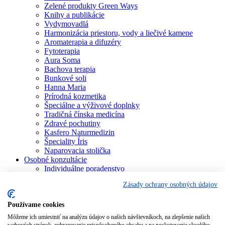
Zelené produkty Green Ways
Knihy a publikácie
Vydymovadlá
Harmonizácia priestoru, vody a liečivé kamene
Aromaterapia a difuzéry
Fytoterapia
Aura Soma
Bachova terapia
Bunkové soli
Hanna Maria
Prírodná kozmetika
Špeciálne a výživové doplnky
Tradičná čínska medicína
Zdravé pochutiny
Kasfero Naturmedizin
Špeciality Íris
Naparovacia stolička
Osobné konzultácie
Individuálne poradenstvo
Aura Soma
Zásady ochrany osobných údajov
Bachova terapia
Schüsslerove soli
Aromaterapia
Používame cookies
Homeopatia
Môžeme ich umiestniť na analýzu údajov o našich návštevníkoch, na zlepšenie našich
Individuálna a partnerská numerológia