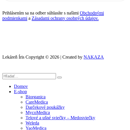
Prihlásením sa na odber súhlasíte s našimi
Obchodnými
podmienkami
a
Zásadami ochrany osobných údajov.
Lekáreň Íris Copyright © 2026 | Created by
NAKAZA
Domov
E-shop
Biorganica
CareMedica
Darčekové poukážky
MycoMedica
Telové a ušné sviečky – Medosviečky
Weleda
YaoMedica