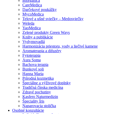
Biorganica
CareMedica
Darčekové poukážky
MycoMedica
Telové a ušné sviečky – Medosviečky
Weleda
YaoMedica
Zelené produkty Green Ways
Knihy a publikácie
Vydymovadlá
Harmonizácia priestoru, vody a liečivé kamene
Aromaterapia a difuzéry
Fytoterapia
Aura Soma
Bachova terapia
Bunkové soli
Hanna Maria
Prírodná kozmetika
Špeciálne a výživové doplnky
Tradičná čínska medicína
Zdravé pochutiny
Kasfero Naturmedizin
Špeciality Íris
Naparovacia stolička
Osobné konzultácie