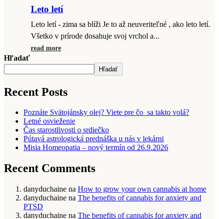
Leto letí
Leto letí - zima sa blíži Je to až neuveriteľné , ako leto letí.
Všetko v prírode dosahuje svoj vrchol a...
read more
Hľadať
Hľadať
Recent Posts
Poznáte Svätojánsky olej? Viete pre čo sa takto volá?
Letné osvieženie
Čas starostlivosti o srdiečko
Pútavá astrologická prednáška u nás v lekárni
Misia Homeopatia – nový termín od 26.9.2026
Recent Comments
danyduchaine
na
How to grow your own cannabis at home
danyduchaine
na
The benefits of cannabis for anxiety and
PTSD
danyduchaine
na
The benefits of cannabis for anxiety and