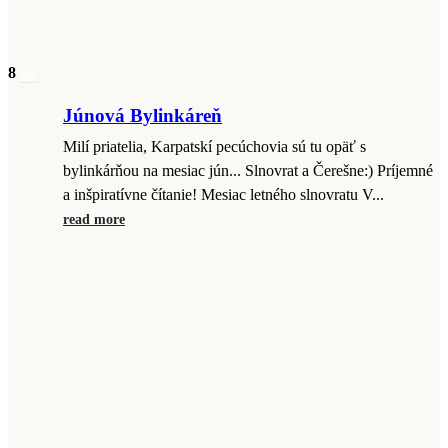
8
jún
Júnová Bylinkáreň
Milí priatelia, Karpatskí pecúchovia sú tu opäť s
bylinkárňou na mesiac jún... Slnovrat a Čerešne:) Príjemné
a inšpiratívne čítanie! Mesiac letného slnovratu V...
read more