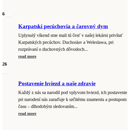
6
apr
Karpatskí pecúchovia a čarovný dym
Uplynulý víkend sme mali tú česť v našej lekárni privítať
Karpatských pecúchov. Duchoslav a Weleslawa, pri
rozprávaní o duchovných dôvodoch...
read more
26
mar
Postavenie hviezd a naše zdravie
Každý z nás sa narodil pod vplyvom hviezd, ich postavenie
pri narodení nás zaraďuje k určitému znameniu a postupom
času – dlhodobým sledovaním...
read more