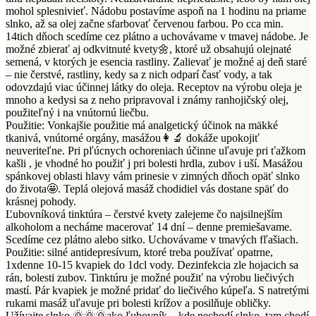
mohol splesnivieť. Nádobu postavíme aspoň na 1 hodinu na priame
slnko, až sa olej začne sfarbovať červenou farbou. Po cca min.
14tich dňoch scedíme cez plátno a uchovávame v tmavej nádobe. Je
možné zbierať aj odkvitnuté kvety
🌼
, ktoré už obsahujú olejnaté
semená, v ktorých je esencia rastliny. Zalievať je možné aj deň staré
– nie čerstvé, rastliny, kedy sa z nich odparí časť vody, a tak
odovzdajú viac účinnej látky do oleja. Receptov na výrobu oleja je
mnoho a kedysi sa z neho pripravoval i známy ranhojičský olej,
použiteľný i na vnútornú liečbu.
Použitie: Vonkajšie použitie má analgetický účinok na mäkké
tkanivá, vnútorné orgány, masážou
👩‍🔬
dokáže upokojiť
neuveriteľne. Pri pľúcnych ochoreniach účinne uľavuje pri ťažkom
kašli , je vhodné ho použiť j pri bolesti hrdla, zubov i uší. Masážou
spánkovej oblasti hlavy vám prinesie v zimných dňoch opäť slnko
do života
🤩
. Teplá olejová masáž chodidiel vás dostane späť do
krásnej pohody.
Ľubovníková tinktúra – čerstvé kvety zalejeme čo najsilnejším
alkoholom a necháme macerovať 14 dní – denne premiešavame.
Scedíme cez plátno alebo sitko. Uchovávame v tmavých fľašiach.
Použitie: silné antidepresívum, ktoré treba používať opatrne,
1xdenne 10-15 kvapiek do 1dcl vody. Dezinfekcia zle hojacich sa
rán, bolesti zubov. Tinktúru je možné použiť na výrobu liečivých
mastí. Pár kvapiek je možné pridať do liečivého kúpeľa. S natretými
rukami masáž uľavuje pri bolesti krížov a posilňuje obličky.
Užívajte slnko
🌞
🌞
🌞
ako ľubovník – kde nechodí slnko, tam chodí