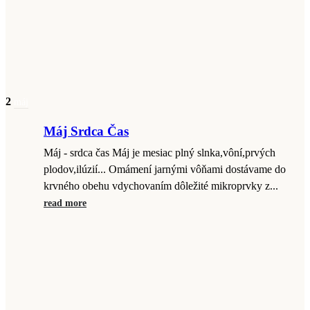
2
máj
Máj Srdca Čas
Máj - srdca čas Máj je mesiac plný slnka,vôní,prvých
plodov,ilúzií... Omámení jarnými vôňami dostávame do
krvného obehu vdychovaním dôležité mikroprvky z...
read more