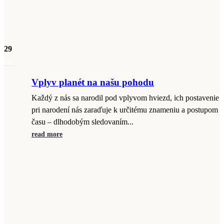
29
máj
Vplyv planét na našu pohodu
Každý z nás sa narodil pod vplyvom hviezd, ich postavenie
pri narodení nás zaraďuje k určitému znameniu a postupom
času – dlhodobým sledovaním...
read more