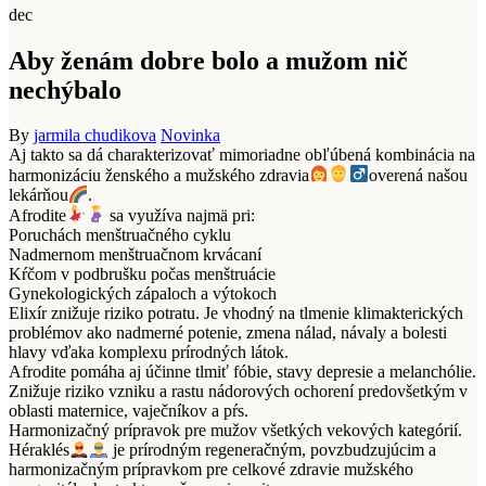
dec
Aby ženám dobre bolo a mužom nič
nechýbalo
By
jarmila chudikova
Novinka
Aj takto sa dá charakterizovať mimoriadne obľúbená kombinácia na
harmonizáciu ženského a mužského zdravia
overená našou
lekárňou
.
Afrodite
sa využíva najmä pri:
Poruchách menštruačného cyklu
Nadmernom menštruačnom krvácaní
Kŕčom v podbrušku počas menštruácie
Gynekologických zápaloch a výtokoch
Elixír znižuje riziko potratu. Je vhodný na tlmenie klimakterických
problémov ako nadmerné potenie, zmena nálad, návaly a bolesti
hlavy vďaka komplexu prírodných látok.
Afrodite pomáha aj účinne tlmiť fóbie, stavy depresie a melanchólie.
Znižuje riziko vzniku a rastu nádorových ochorení predovšetkým v
oblasti maternice, vaječníkov a pŕs.
Harmonizačný prípravok pre mužov všetkých vekových kategórií.
Héraklés
je prírodným regeneračným, povzbudzujúcim a
harmonizačným prípravkom pre celkové zdravie mužského