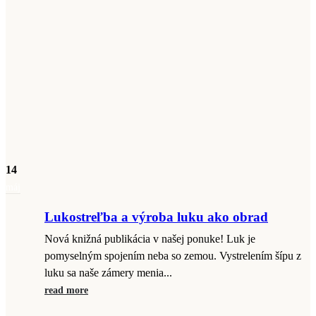
14
máj
Lukostreľba a výroba luku ako obrad
Nová knižná publikácia v našej ponuke! Luk je
pomyselným spojením neba so zemou. Vystrelením šípu z
luku sa naše zámery menia...
read more