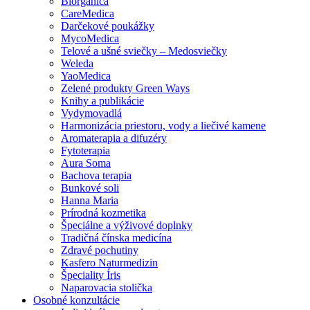
Biorganica
CareMedica
Darčekové poukážky
MycoMedica
Telové a ušné sviečky – Medosviečky
Weleda
YaoMedica
Zelené produkty Green Ways
Knihy a publikácie
Vydymovadlá
Harmonizácia priestoru, vody a liečivé kamene
Aromaterapia a difuzéry
Fytoterapia
Aura Soma
Bachova terapia
Bunkové soli
Hanna Maria
Prírodná kozmetika
Špeciálne a výživové doplnky
Tradičná čínska medicína
Zdravé pochutiny
Kasfero Naturmedizin
Špeciality Íris
Naparovacia stolička
Osobné konzultácie