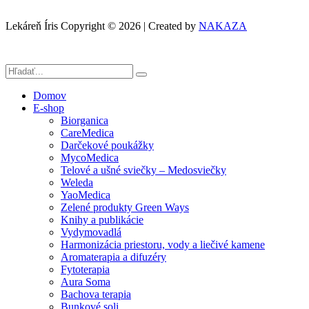
Lekáreň Íris Copyright © 2026 | Created by
NAKAZA
Domov
E-shop
Biorganica
CareMedica
Darčekové poukážky
MycoMedica
Telové a ušné sviečky – Medosviečky
Weleda
YaoMedica
Zelené produkty Green Ways
Knihy a publikácie
Vydymovadlá
Harmonizácia priestoru, vody a liečivé kamene
Aromaterapia a difuzéry
Fytoterapia
Aura Soma
Bachova terapia
Bunkové soli