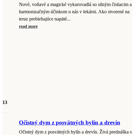
Nové, voňavé a magické vykurovadlá so silným čistiacim a
harmonizačným účinkom u nás v lekárni. Ako stvorené na
teraz prebiehajúce napäté...
read more
13
nov
Očistný dym z posvätných bylín a drevín
Očistný dym z posvätných bylín a drevín. Živá prednáška s