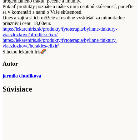
urogenitálneho traktu, pečene a imunity.
Pokiaľ produkty poznáte a máte s nimi osobnú skúsenosť, podeľte
sa v komentári s nami o Vaše skúsenosti.
Dnes a zajtra si ich môžete aj osobne vyskúšať za mimoriadne
priaznivú cenu 18,00eur.
https://lekareniris.sk/produkty/fytoterapia/bylinne-tinktury-
viaczlozkove/afrodite-elixir/
https://lekareniris.sk/produkty/fytoterapia/bylinne-tinktury-
viaczlozkove/herakles-elixir/
S úctou lekáreň Íris
Autor
jarmila chudikova
Súvisiace