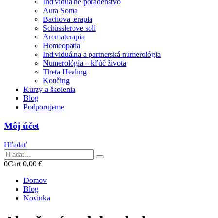
Individuálne poradenstvo
Aura Soma
Bachova terapia
Schüsslerove soli
Aromaterapia
Homeopatia
Individuálna a partnerská numerológia
Numerológia – kľúč života
Theta Healing
Koučing
Kurzy a školenia
Blog
Podporujeme
Môj účet
Hľadať
0
Cart
0,00
€
Domov
Blog
Novinka