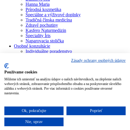
Hanna Maria
Prírodná kozmetika
Špeciálne a výživové doplnky
Tradičná čínska medicína
Zdravé pochutiny
Kasfero Naturmedizin
Špeciality Íris
Naparovacia stolička
Osobné konzultácie
Individuálne poradenstvo
Aura Soma
Zásady ochrany osobných údajov
Bachova terapia
Schüsslerove soli
Aromaterapia
Používame cookies
Homeopatia
Môžeme ich umiestniť na analýzu údajov o našich návštevníkoch, na zlepšenie našich
Individuálna a partnerská numerológia
webových stránok, zobrazovanie prispôsobeného obsahu a na poskytovanie skvelého
Numerológia – kľúč života
zážitku z webových stránok. Pre viac informácií o cookies používame otvorené
Theta Healing
nastavenia.
Koučing
Kurzy a školenia
Blog
Ok, pokračujte
Poprieť
Podporujeme
Nie, uprav