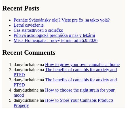
Recent Posts
Poznáte Svätojánsky olej? Viete pre čo sa takto volá?
Letné osvieženie
Čas starostlivosti o srdiečko
Pútavá astrologická prednáška u nás v lekárni
Misia Homeopatia – nový termín od 26.9.2026
Recent Comments
danyduchaine
na
How to grow your own cannabis at home
danyduchaine
na
The benefits of cannabis for anxiety and
PTSD
danyduchaine
na
The benefits of cannabis for anxiety and
PTSD
danyduchaine
na
How to choose the right strain for your
mood
danyduchaine
na
How to Store Your Cannabis Products
Properly