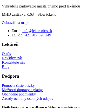
Vyhradené parkovacie miesta priamo pred lekárňou
MHD zastávky: č.63 – Slowáckeho
Zobraziť na mape
Email:
info@lekareniris.sk
Tel. č.:
+421 917 520 249
Lekáreň
O nás
Navštívte nás
Kontaktuje nás
Blog
Podpora
Pomoc a časté otázky
Možnosti dopravy a platby
Obchodné podmienky
Zásady ochrany osobných údajov
Prihláste sa na odber nášho newslettera