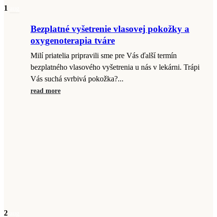
1
aug
Bezplatné vyšetrenie vlasovej pokožky a
oxygenoterapia tváre
Milí priatelia pripravili sme pre Vás ďalší termín
bezplatného vlasového vyšetrenia u nás v lekárni. Trápi
Vás suchá svrbivá pokožka?...
read more
2
aug