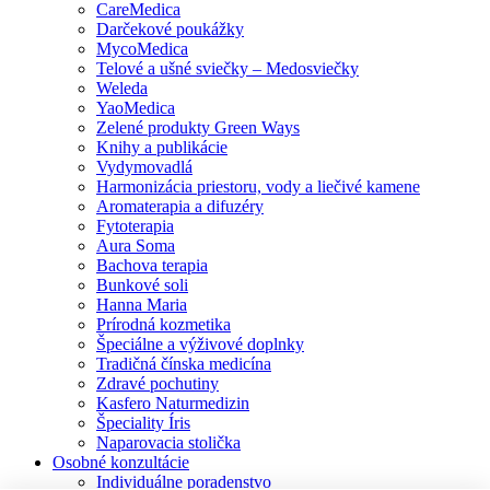
CareMedica
Darčekové poukážky
MycoMedica
Telové a ušné sviečky – Medosviečky
Weleda
YaoMedica
Zelené produkty Green Ways
Knihy a publikácie
Vydymovadlá
Harmonizácia priestoru, vody a liečivé kamene
Aromaterapia a difuzéry
Fytoterapia
Aura Soma
Bachova terapia
Bunkové soli
Hanna Maria
Prírodná kozmetika
Špeciálne a výživové doplnky
Tradičná čínska medicína
Zdravé pochutiny
Kasfero Naturmedizin
Špeciality Íris
Naparovacia stolička
Osobné konzultácie
Individuálne poradenstvo