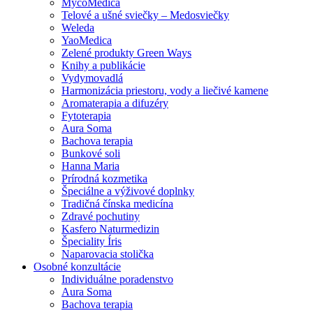
MycoMedica
Telové a ušné sviečky – Medosviečky
Weleda
YaoMedica
Zelené produkty Green Ways
Knihy a publikácie
Vydymovadlá
Harmonizácia priestoru, vody a liečivé kamene
Aromaterapia a difuzéry
Fytoterapia
Aura Soma
Bachova terapia
Bunkové soli
Hanna Maria
Prírodná kozmetika
Špeciálne a výživové doplnky
Tradičná čínska medicína
Zdravé pochutiny
Kasfero Naturmedizin
Špeciality Íris
Naparovacia stolička
Osobné konzultácie
Individuálne poradenstvo
Aura Soma
Bachova terapia