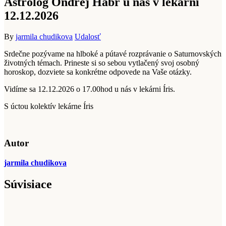
Astrológ Ondřej Habr u nás v lekárni
12.12.2026
By
jarmila chudikova
Udalosť
Srdečne pozývame na hlboké a pútavé rozprávanie o Saturnovských
životných témach. Prineste si so sebou vytlačený svoj osobný
horoskop, dozviete sa konkrétne odpovede na Vaše otázky.
Vidíme sa 12.12.2026 o 17.00hod u nás v lekárni Íris.
S úctou kolektív lekárne Íris
Autor
jarmila chudikova
Súvisiace