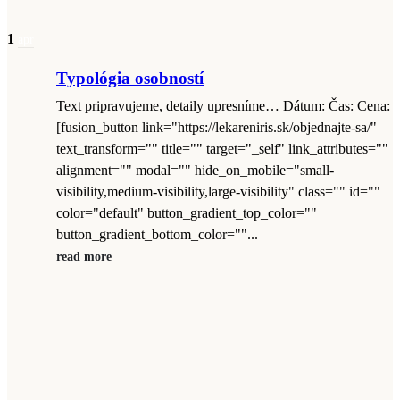
1
apr
Typológia osobností
Text pripravujeme, detaily upresníme… Dátum: Čas: Cena:
[fusion_button link="https://lekareniris.sk/objednajte-sa/"
text_transform="" title="" target="_self" link_attributes=""
alignment="" modal="" hide_on_mobile="small-
visibility,medium-visibility,large-visibility" class="" id=""
color="default" button_gradient_top_color=""
button_gradient_bottom_color=""...
read more