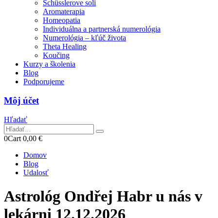
Schüsslerove soli
Aromaterapia
Homeopatia
Individuálna a partnerská numerológia
Numerológia – kľúč života
Theta Healing
Koučing
Kurzy a školenia
Blog
Podporujeme
Môj účet
Hľadať
0
Cart
0,00
€
Domov
Blog
Udalosť
Astrológ Ondřej Habr u nás v
lekárni 12.12.2026