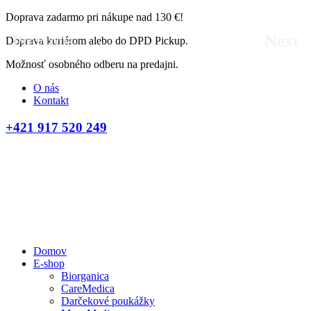
Doprava zadarmo pri nákupe nad 130 €!
Previous
Next
Doprava kuriérom alebo do DPD Pickup.
Možnosť osobného odberu na predajni.
O nás
Kontakt
+421 917 520 249
Domov
E-shop
Biorganica
CareMedica
Darčekové poukážky