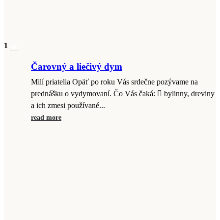
1
apr
Čarovný a liečivý dym
Milí priatelia Opäť po roku Vás srdečne pozývame na
prednášku o vydymovaní. Čo Vás čaká:  bylinny, dreviny
a ich zmesi používané...
read more