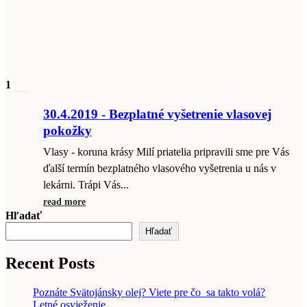
1
apr
30.4.2019 - Bezplatné vyšetrenie vlasovej
pokožky
Vlasy - koruna krásy Milí priatelia pripravili sme pre Vás
ďalší termín bezplatného vlasového vyšetrenia u nás v
lekárni. Trápi Vás...
read more
Hľadať
Hľadať
Recent Posts
Poznáte Svätojánsky olej? Viete pre čo sa takto volá?
Letné osvieženie