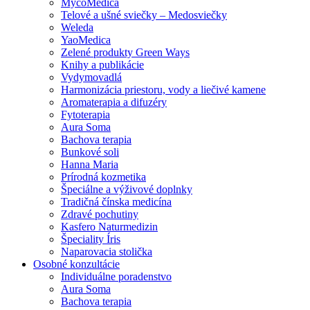
MycoMedica
Telové a ušné sviečky – Medosviečky
Weleda
YaoMedica
Zelené produkty Green Ways
Knihy a publikácie
Vydymovadlá
Harmonizácia priestoru, vody a liečivé kamene
Aromaterapia a difuzéry
Fytoterapia
Aura Soma
Bachova terapia
Bunkové soli
Hanna Maria
Prírodná kozmetika
Špeciálne a výživové doplnky
Tradičná čínska medicína
Zdravé pochutiny
Kasfero Naturmedizin
Špeciality Íris
Naparovacia stolička
Osobné konzultácie
Individuálne poradenstvo
Aura Soma
Bachova terapia