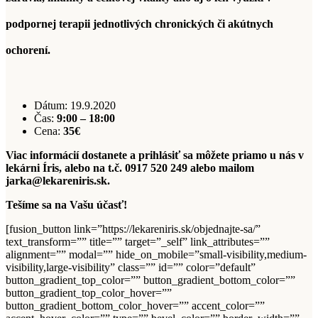
podpornej terapii jednotlivých chronických či akútnych
ochorení.
Dátum: 19.9.2020
Čas:
9:00 – 18:00
Cena:
35€
Viac informácií dostanete a prihlásiť sa môžete priamo u nás v
lekárni Íris, alebo na t.č. 0917 520 249 alebo mailom
jarka@lekareniris.sk.
Tešíme sa na Vašu účasť!
[fusion_button link=”https://lekareniris.sk/objednajte-sa/”
text_transform=”” title=”” target=”_self” link_attributes=””
alignment=”” modal=”” hide_on_mobile=”small-visibility,medium-
visibility,large-visibility” class=”” id=”” color=”default”
button_gradient_top_color=”” button_gradient_bottom_color=””
button_gradient_top_color_hover=””
button_gradient_bottom_color_hover=”” accent_color=””