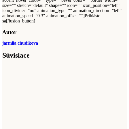
accent_hover_color=”” type=”” bevel_color=”” border_width=””
size=”” stretch=”default” shape=”” icon=”” icon_position=”left”
icon_divider=”no” animation_type=”” animation_direction=”left”
animation_speed=”0.3″ animation_offset=””]Prihláste
sa[/fusion_button]
Autor
jarmila chudikova
Súvisiace