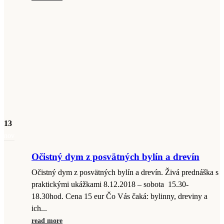
13
nov
Očistný dym z posvätných bylín a drevín
Očistný dym z posvätných bylín a drevín. Živá prednáška s
praktickými ukážkami 8.12.2018 – sobota 15.30-
18.30hod. Cena 15 eur Čo Vás čaká: bylinny, dreviny a
ich...
read more