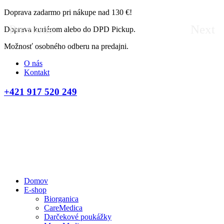
Doprava zadarmo pri nákupe nad 130 €!
Previous
Next
Doprava kuriérom alebo do DPD Pickup.
Možnosť osobného odberu na predajni.
O nás
Kontakt
+421 917 520 249
Domov
E-shop
Biorganica
CareMedica
Darčekové poukážky