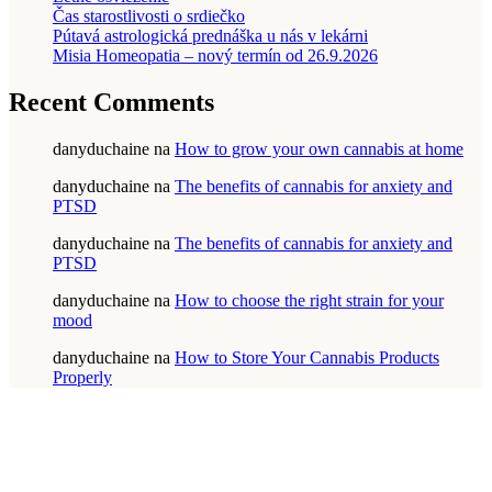
Čas starostlivosti o srdiečko
Pútavá astrologická prednáška u nás v lekárni
Misia Homeopatia – nový termín od 26.9.2026
Recent Comments
danyduchaine
na
How to grow your own cannabis at home
danyduchaine
na
The benefits of cannabis for anxiety and
PTSD
danyduchaine
na
The benefits of cannabis for anxiety and
PTSD
danyduchaine
na
How to choose the right strain for your
mood
danyduchaine
na
How to Store Your Cannabis Products
Properly