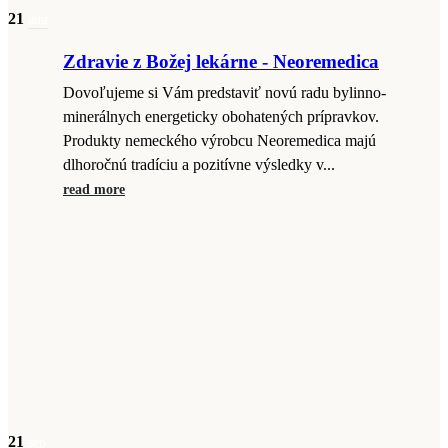
21
aug
Zdravie z Božej lekárne - Neoremedica
Dovoľujeme si Vám predstaviť novú radu bylinno-
minerálnych energeticky obohatených prípravkov.
Produkty nemeckého výrobcu Neoremedica majú
dlhoročnú tradíciu a pozitívne výsledky v...
read more
21
sep