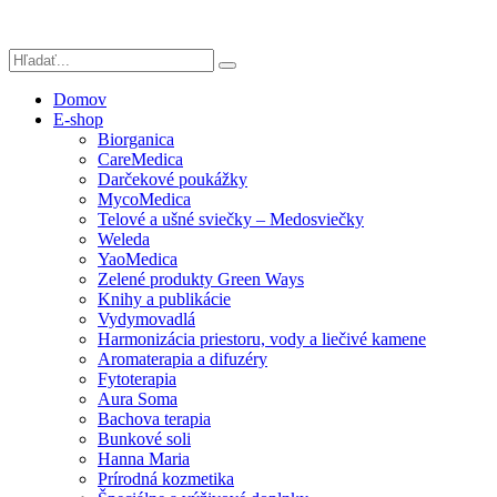
Domov
E-shop
Biorganica
CareMedica
Darčekové poukážky
MycoMedica
Telové a ušné sviečky – Medosviečky
Weleda
YaoMedica
Zelené produkty Green Ways
Knihy a publikácie
Vydymovadlá
Harmonizácia priestoru, vody a liečivé kamene
Aromaterapia a difuzéry
Fytoterapia
Aura Soma
Bachova terapia
Bunkové soli
Hanna Maria
Prírodná kozmetika