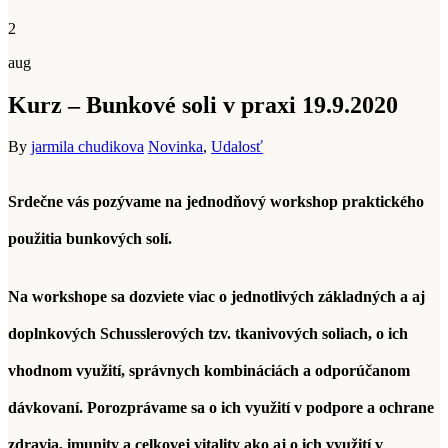
2
aug
Kurz – Bunkové soli v praxi 19.9.2020
By
jarmila chudikova
Novinka
,
Udalosť
Srdečne vás pozývame na jednodňový workshop praktického
použitia bunkových solí.
Na workshope sa dozviete viac o jednotlivých základných a aj
doplnkových Schusslerových tzv. tkanivových soliach, o ich
vhodnom využití, správnych kombináciách a odporúčanom
dávkovaní. Porozprávame sa o ich využití v podpore a ochrane
zdravia, imunity a celkovej vitality ako aj o ich využití v