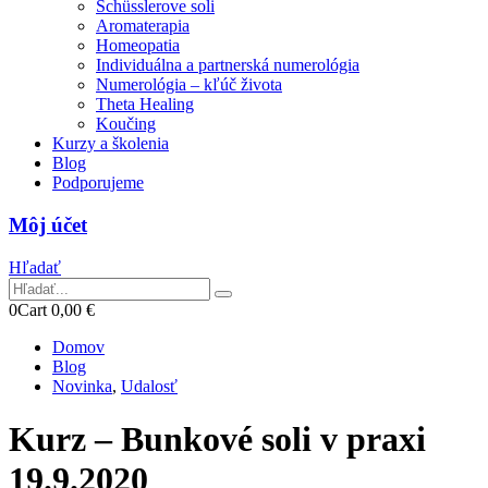
Schüsslerove soli
Aromaterapia
Homeopatia
Individuálna a partnerská numerológia
Numerológia – kľúč života
Theta Healing
Koučing
Kurzy a školenia
Blog
Podporujeme
Môj účet
Hľadať
0
Cart
0,00
€
Domov
Blog
Novinka
,
Udalosť
Kurz – Bunkové soli v praxi
19.9.2020