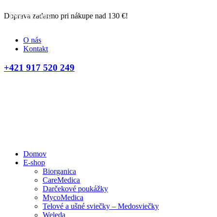
Previous
Doprava zadarmo pri nákupe nad 130 €!
O nás
Kontakt
+421 917 520 249
Domov
E-shop
Biorganica
CareMedica
Darčekové poukážky
MycoMedica
Telové a ušné sviečky – Medosviečky
Weleda