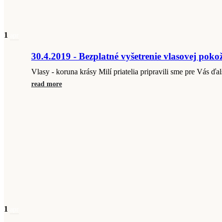
1
apr
30.4.2019 - Bezplatné vyšetrenie vlasovej poko
Vlasy - koruna krásy Milí priatelia pripravili sme pre Vás ďal
read more
1
apr