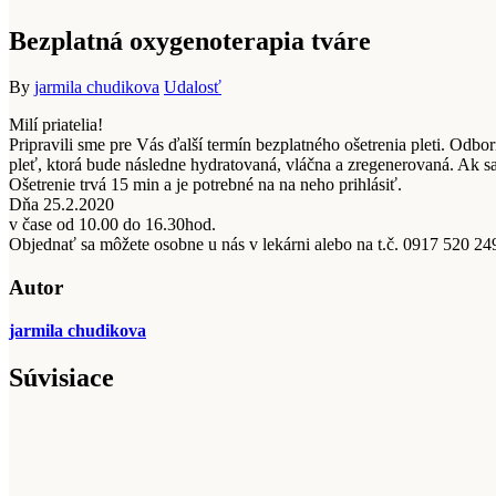
Bezplatná oxygenoterapia tváre
By
jarmila chudikova
Udalosť
Milí priatelia!
Pripravili sme pre Vás ďalší termín bezplatného ošetrenia pleti. Od
pleť, ktorá bude následne hydratovaná, vláčna a zregenerovaná. Ak sa
Ošetrenie trvá 15 min a je potrebné na na neho prihlásiť.
Dňa 25.2.2020
v čase od 10.00 do 16.30hod.
Objednať sa môžete osobne u nás v lekárni alebo na t.č. 0917 520 249
Autor
jarmila chudikova
Súvisiace