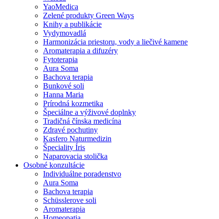
YaoMedica
Zelené produkty Green Ways
Knihy a publikácie
Vydymovadlá
Harmonizácia priestoru, vody a liečivé kamene
Aromaterapia a difuzéry
Fytoterapia
Aura Soma
Bachova terapia
Bunkové soli
Hanna Maria
Prírodná kozmetika
Špeciálne a výživové doplnky
Tradičná čínska medicína
Zdravé pochutiny
Kasfero Naturmedizin
Špeciality Íris
Naparovacia stolička
Osobné konzultácie
Individuálne poradenstvo
Aura Soma
Bachova terapia
Schüsslerove soli
Aromaterapia
Homeopatia