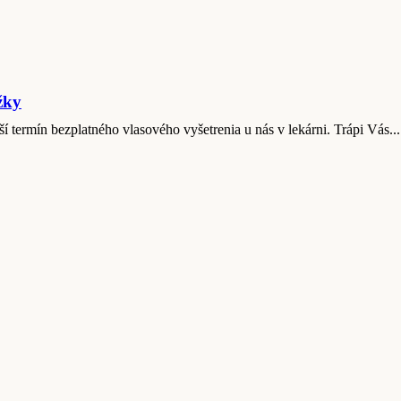
žky
ší termín bezplatného vlasového vyšetrenia u nás v lekárni. Trápi Vás...