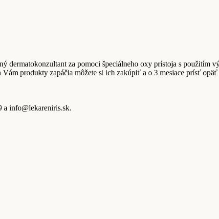
borný dermatokonzultant za pomoci špeciálneho oxy prístoja s použitím
 Vám produkty zapáčia môžete si ich zakúpiť a o 3 mesiace prísť opäť n
 a info@lekareniris.sk.