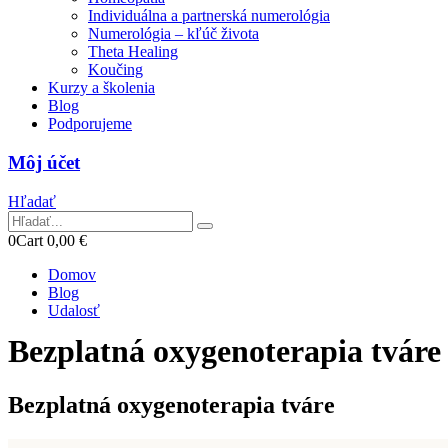
Individuálna a partnerská numerológia
Numerológia – kľúč života
Theta Healing
Koučing
Kurzy a školenia
Blog
Podporujeme
Môj účet
Hľadať
0
Cart
0,00
€
Domov
Blog
Udalosť
Bezplatná oxygenoterapia tváre
Bezplatná oxygenoterapia tváre