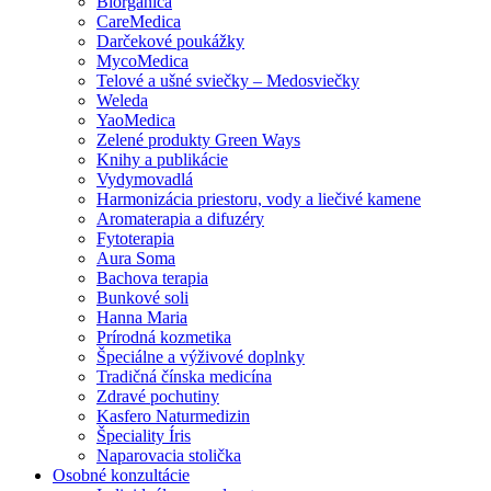
Biorganica
CareMedica
Darčekové poukážky
MycoMedica
Telové a ušné sviečky – Medosviečky
Weleda
YaoMedica
Zelené produkty Green Ways
Knihy a publikácie
Vydymovadlá
Harmonizácia priestoru, vody a liečivé kamene
Aromaterapia a difuzéry
Fytoterapia
Aura Soma
Bachova terapia
Bunkové soli
Hanna Maria
Prírodná kozmetika
Špeciálne a výživové doplnky
Tradičná čínska medicína
Zdravé pochutiny
Kasfero Naturmedizin
Špeciality Íris
Naparovacia stolička
Osobné konzultácie