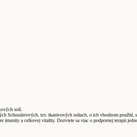
ových solí.
vých Schusslerových, tzv. tkanivových soliach, o ich vhodnom použití
 imunity a celkovej vitality. Dozviete sa viac o podpornej terapii jed