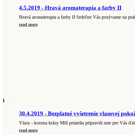
4.5.2019 - Hravá aromaterapia a farby II
Hravá aromaterapia a farby II Srdečne Vás pozývame na prak
read more
1
apr
30.4.2019 - Bezplatné vyšetrenie vlasovej poko
Vlasy - koruna krásy Milí priatelia pripravili sme pre Vás ďal
read more