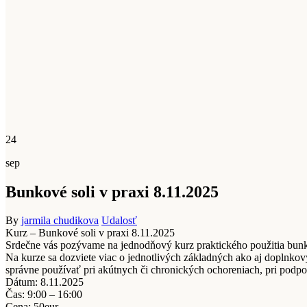
24
sep
Bunkové soli v praxi 8.11.2025
By
jarmila chudikova
Udalosť
Kurz – Bunkové soli v praxi 8.11.2025
Srdečne vás pozývame na jednodňový kurz praktického použitia bunk
Na kurze sa dozviete viac o jednotlivých základných ako aj doplnko
správne používať pri akútnych či chronických ochoreniach, pri podpore
Dátum: 8.11.2025
Čas: 9:00 – 16:00
Cena: 50eur