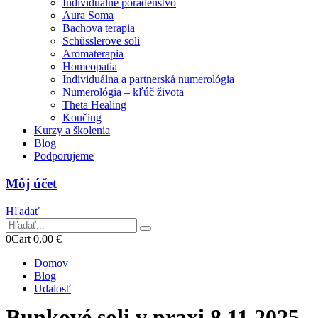
Individuálne poradenstvo
Aura Soma
Bachova terapia
Schüsslerove soli
Aromaterapia
Homeopatia
Individuálna a partnerská numerológia
Numerológia – kľúč života
Theta Healing
Koučing
Kurzy a školenia
Blog
Podporujeme
Môj účet
Hľadať
0
Cart
0,00
€
Domov
Blog
Udalosť
Bunkové soli v praxi 8.11.2025