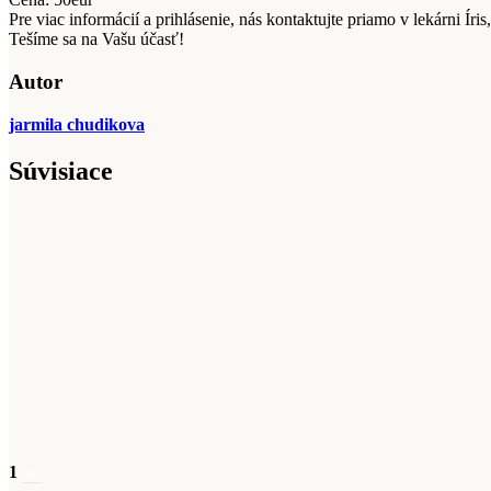
Pre viac informácií a prihlásenie, nás kontaktujte priamo v lekárni Ír
Tešíme sa na Vašu účasť!
Autor
jarmila chudikova
Súvisiace
1
apr