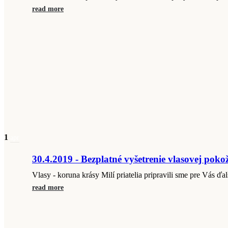
read more
1
apr
30.4.2019 - Bezplatné vyšetrenie vlasovej poko
Vlasy - koruna krásy Milí priatelia pripravili sme pre Vás ďal
read more