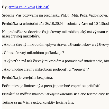
By
jarmila chudikova
Udalosť
Srdečne Vás pozývame na prednášku PhDr., Mgr. Petra Vadovičová,
Prednáška sa uskutoční dňa 26.10.2024 – sobota, v čase od 10-13hod., 
Na prednáške sa dozviete čo je črevný mikrobióm, aký má význam v n
našej črevnej mikroflóry.
. Ako na črevný mikrobióm vplýva strava, užívanie liekov a výživov
. Čím sa črevný mikrobióm poškodzuje?
. Aký vzťah má náš črevný mikrobióm a potravinové intolerancie, his
. Ako vhodne črevný mikrobióm podporiť, či “opraviť”?
Prednáška je verejná a bezplatná.
Počet miest je limitovaný a preto je potrebné vopred sa prihlásiť.
Prihlásiť sa môžete mailom: jarka@lekareniris.sk alebo telefonicky: 
Tešíme sa na Vás, s úctou kolektív lekárne Íris.