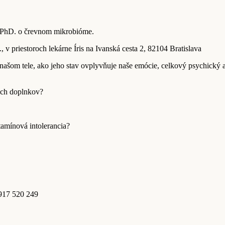
 PhD. o črevnom mikrobióme.
v priestoroch lekárne Íris na Ivanská cesta 2, 82104 Bratislava
ašom tele, ako jeho stav ovplyvňuje naše emócie, celkový psychický 
ých doplnkov?
tamínová intolerancia?
0917 520 249