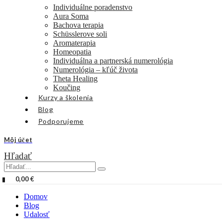
Individuálne poradenstvo
Aura Soma
Bachova terapia
Schüsslerove soli
Aromaterapia
Homeopatia
Individuálna a partnerská numerológia
Numerológia – kľúč života
Theta Healing
Koučing
Kurzy a školenia
Blog
Podporujeme
Môj účet
Hľadať
0,00
€
0
Domov
Blog
Udalosť