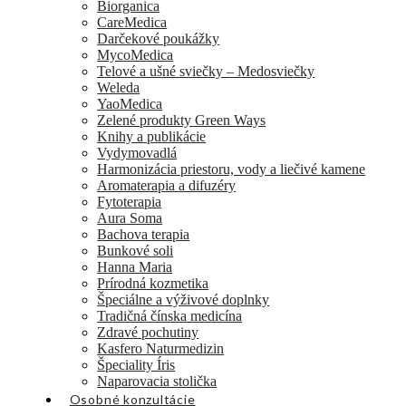
Biorganica
CareMedica
Darčekové poukážky
MycoMedica
Telové a ušné sviečky – Medosviečky
Weleda
YaoMedica
Zelené produkty Green Ways
Knihy a publikácie
Vydymovadlá
Harmonizácia priestoru, vody a liečivé kamene
Aromaterapia a difuzéry
Fytoterapia
Aura Soma
Bachova terapia
Bunkové soli
Hanna Maria
Prírodná kozmetika
Špeciálne a výživové doplnky
Tradičná čínska medicína
Zdravé pochutiny
Kasfero Naturmedizin
Špeciality Íris
Naparovacia stolička
Osobné konzultácie