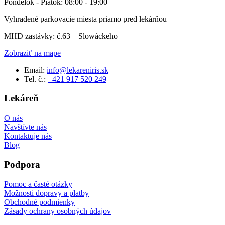
Pondelok - Piatok: 08:00 - 19:00
Vyhradené parkovacie miesta priamo pred lekárňou
MHD zastávky: č.63 – Slowáckeho
Zobraziť na mape
Email:
info@lekareniris.sk
Tel. č.:
+421 917 520 249
Lekáreň
O nás
Navštívte nás
Kontaktuje nás
Blog
Podpora
Pomoc a časté otázky
Možnosti dopravy a platby
Obchodné podmienky
Zásady ochrany osobných údajov