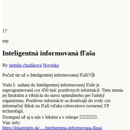
17
sep
Inteligentná informovaná fľaša
By
jarmila chudikova
Novinka
Počuli ste už o Inteligentnej informovanej fľaši?
🧐
Voda
💧
naliata do Inteligentnej informovanej fľaše je
naprogramovaná cez 450 tisíc pozitívnych informácií. Tieto menia
jej štruktúru a vibráciu do stavu optimálneho pre ľudský
organizmus. Pozitívne informácie sa dostávajú do vody cez
informačný štítok na fľaši vďaka celosvetovo ocenenej TP
technológii.
Dostupná už aj u nás v lekárni a v eshope
🧚‍♂️
🧚‍♂️
🧚‍♂️
.
Viac info:
https://lekareniris.sk/…/inteligentna-informovana-flasa/