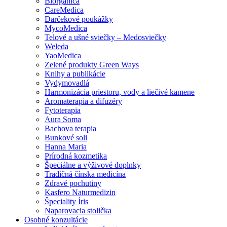
Biorganica
CareMedica
Darčekové poukážky
MycoMedica
Telové a ušné sviečky – Medosviečky
Weleda
YaoMedica
Zelené produkty Green Ways
Knihy a publikácie
Vydymovadlá
Harmonizácia priestoru, vody a liečivé kamene
Aromaterapia a difuzéry
Fytoterapia
Aura Soma
Bachova terapia
Bunkové soli
Hanna Maria
Prírodná kozmetika
Špeciálne a výživové doplnky
Tradičná čínska medicína
Zdravé pochutiny
Kasfero Naturmedizin
Špeciality Íris
Naparovacia stolička
Osobné konzultácie