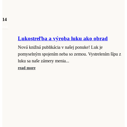
14
máj
Lukostreľba a výroba luku ako obrad
Nová knižná publikácia v našej ponuke! Luk je
pomyselným spojením neba so zemou. Vystrelením šípu z
luku sa naše zámery menia...
read more