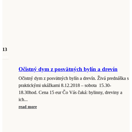
13
nov
Očistný dym z posvätných bylín a drevín
Očistný dym z posvätných bylín a drevín. Živá prednáška s
praktickými ukážkami 8.12.2018 – sobota 15.30-
18.30hod. Cena 15 eur Čo Vás čaká: bylinny, dreviny a
ich...
read more