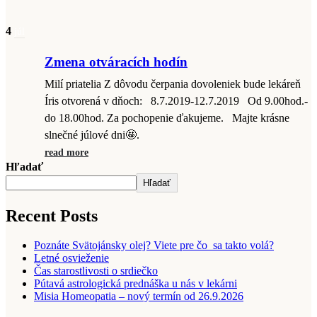
4
júl
Zmena otváracích hodín
Milí priatelia Z dôvodu čerpania dovoleniek bude lekáreň
Íris otvorená v dňoch: 8.7.2019-12.7.2019 Od 9.00hod.-
do 18.00hod. Za pochopenie ďakujeme. Majte krásne
slnečné júlové dni🤩.
read more
Hľadať
Hľadať
Recent Posts
Poznáte Svätojánsky olej? Viete pre čo sa takto volá?
Letné osvieženie
Čas starostlivosti o srdiečko
Pútavá astrologická prednáška u nás v lekárni
Misia Homeopatia – nový termín od 26.9.2026