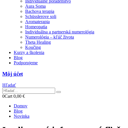
Individuálne poradenstvo
Aura Soma
Bachova terapia
Schüsslerove soli
Aromaterapia
Homeopatia
Individuálna a partnerská numerológia
Numerológia – kľúč života
Theta Healing
Koučing
Kurzy a školenia
Blog
Podporujeme
Môj účet
Hľadať
0
Cart
0,00
€
Domov
Blog
Novinka