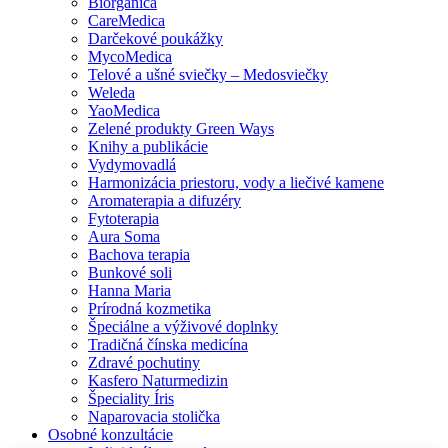
Biorganica
CareMedica
Darčekové poukážky
MycoMedica
Telové a ušné sviečky – Medosviečky
Weleda
YaoMedica
Zelené produkty Green Ways
Knihy a publikácie
Vydymovadlá
Harmonizácia priestoru, vody a liečivé kamene
Aromaterapia a difuzéry
Fytoterapia
Aura Soma
Bachova terapia
Bunkové soli
Hanna Maria
Prírodná kozmetika
Špeciálne a výživové doplnky
Tradičná čínska medicína
Zdravé pochutiny
Kasfero Naturmedizin
Špeciality Íris
Naparovacia stolička
Osobné konzultácie