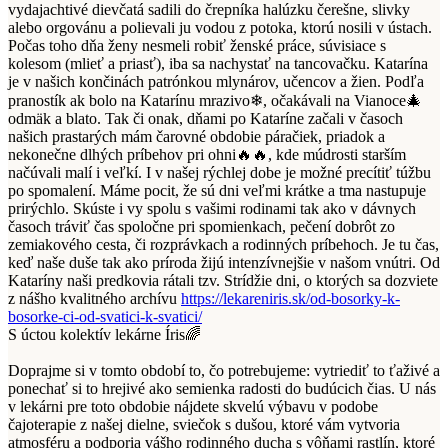
vydajachtivé dievčatá sadili do črepníka halúzku čerešne, slivky
alebo orgovánu a polievali ju vodou z potoka, ktorú nosili v ústach.
Počas toho dňa ženy nesmeli robiť ženské práce, súvisiace s
kolesom (mlieť a priasť), iba sa nachystať na tancovačku. Katarína
je v našich končinách patrónkou mlynárov, učencov a žien. Podľa
pranostík ak bolo na Katarínu mrazivo❄, očakávali na Vianoce🎄
odmäk a blato. Tak či onak, dňami po Kataríne začali v časoch
našich prastarých mám čarovné obdobie páračiek, priadok a
nekonečne dlhých príbehov pri ohni🔥🔥, kde múdrosti starším
načúvali malí i veľkí. I v našej rýchlej dobe je možné precítiť túžbu
po spomalení. Máme pocit, že sú dni veľmi krátke a tma nastupuje
prirýchlo. Skúste i vy spolu s vašimi rodinami tak ako v dávnych
časoch tráviť čas spoločne pri spomienkach, pečení dobrôt zo
zemiakového cesta, či rozprávkach a rodinných príbehoch. Je tu čas,
keď naše duše tak ako príroda žijú intenzívnejšie v našom vnútri. Od
Kataríny naši predkovia rátali tzv. Strídžie dni, o ktorých sa dozviete
z nášho kvalitného archívu
https://lekareniris.sk/od-bosorky-k-
bosorke-ci-od-svatici-k-svatici/
S úctou kolektív lekárne Íris🌈
Doprajme si v tomto období to, čo potrebujeme: vytriediť to ťaživé a
ponechať si to hrejivé ako semienka radosti do budúcich čias. U nás
v lekárni pre toto obdobie nájdete skvelú výbavu v podobe
čajoterapie z našej dielne, sviečok s dušou, ktoré vám vytvoria
atmosféru a podporia vášho rodinného ducha s vôňami rastlín, ktoré