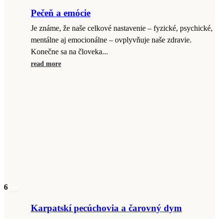
Pečeň a emócie
Je známe, že naše celkové nastavenie – fyzické, psychické,
mentálne aj emocionálne – ovplyvňuje naše zdravie.
Konečne sa na človeka...
read more
6
apr
Karpatskí pecúchovia a čarovný dym