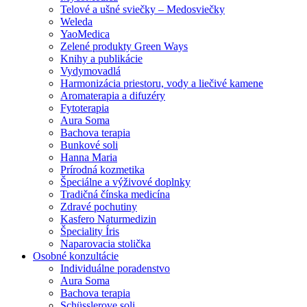
Telové a ušné sviečky – Medosviečky
Weleda
YaoMedica
Zelené produkty Green Ways
Knihy a publikácie
Vydymovadlá
Harmonizácia priestoru, vody a liečivé kamene
Aromaterapia a difuzéry
Fytoterapia
Aura Soma
Bachova terapia
Bunkové soli
Hanna Maria
Prírodná kozmetika
Špeciálne a výživové doplnky
Tradičná čínska medicína
Zdravé pochutiny
Kasfero Naturmedizin
Špeciality Íris
Naparovacia stolička
Osobné konzultácie
Individuálne poradenstvo
Aura Soma
Bachova terapia
Schüsslerove soli