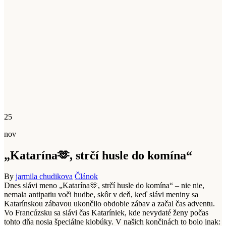
25
nov
„Katarína🫶, strčí husle do komína“
By
jarmila chudikova
Článok
Dnes slávi meno „Katarína🫶, strčí husle do komína“ – nie nie,
nemala antipatiu voči hudbe, skôr v deň, keď slávi meniny sa
Katarínskou zábavou ukončilo obdobie zábav a začal čas adventu.
Vo Francúzsku sa slávi čas Kataríniek, kde nevydaté ženy počas
tohto dňa nosia špeciálne klobúky. V našich končinách to bolo inak: