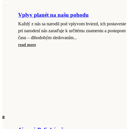
máj
Vplyv planét na našu pohodu
Každý z nás sa narodil pod vplyvom hviezd, ich postavenie
pri narodení nás zaraďuje k určitému znameniu a postupom
času – dlhodobým sledovaním...
read more
8
jún