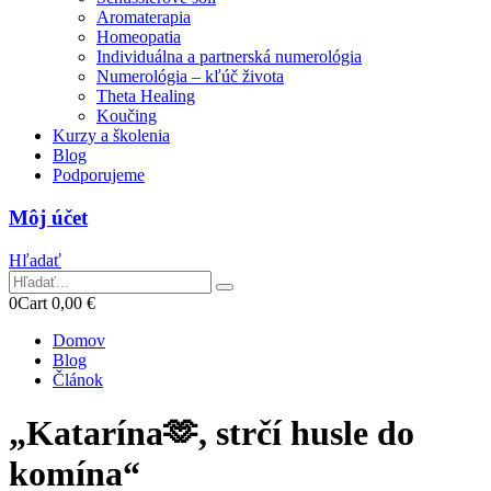
Aromaterapia
Homeopatia
Individuálna a partnerská numerológia
Numerológia – kľúč života
Theta Healing
Koučing
Kurzy a školenia
Blog
Podporujeme
Môj účet
Hľadať
0
Cart
0,00
€
Domov
Blog
Článok
„Katarína🫶, strčí husle do
komína“