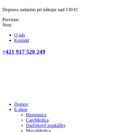
Doprava zadarmo pri nákupe nad 130 €!
D
Previous
Next
O nás
Kontakt
+421 917 520 249
Domov
E-shop
Biorganica
CareMedica
Darčekové poukážky
MycoMedica