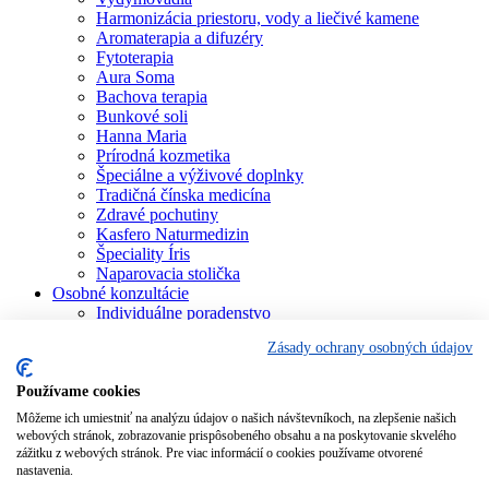
Harmonizácia priestoru, vody a liečivé kamene
Aromaterapia a difuzéry
Fytoterapia
Aura Soma
Bachova terapia
Bunkové soli
Hanna Maria
Prírodná kozmetika
Špeciálne a výživové doplnky
Tradičná čínska medicína
Zdravé pochutiny
Kasfero Naturmedizin
Špeciality Íris
Naparovacia stolička
Osobné konzultácie
Individuálne poradenstvo
Aura Soma
Zásady ochrany osobných údajov
Bachova terapia
Schüsslerove soli
Aromaterapia
Používame cookies
Homeopatia
Môžeme ich umiestniť na analýzu údajov o našich návštevníkoch, na zlepšenie našich
Individuálna a partnerská numerológia
webových stránok, zobrazovanie prispôsobeného obsahu a na poskytovanie skvelého
Numerológia – kľúč života
zážitku z webových stránok. Pre viac informácií o cookies používame otvorené
Theta Healing
nastavenia.