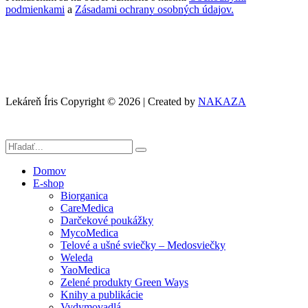
podmienkami
a
Zásadami ochrany osobných údajov.
Lekáreň Íris Copyright © 2026 | Created by
NAKAZA
Domov
E-shop
Biorganica
CareMedica
Darčekové poukážky
MycoMedica
Telové a ušné sviečky – Medosviečky
Weleda
YaoMedica
Zelené produkty Green Ways
Knihy a publikácie
Vydymovadlá