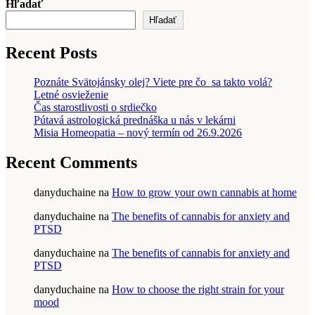
Hľadať
Hľadať
Recent Posts
Poznáte Svätojánsky olej? Viete pre čo sa takto volá?
Letné osvieženie
Čas starostlivosti o srdiečko
Pútavá astrologická prednáška u nás v lekárni
Misia Homeopatia – nový termín od 26.9.2026
Recent Comments
danyduchaine
na
How to grow your own cannabis at home
danyduchaine
na
The benefits of cannabis for anxiety and
PTSD
danyduchaine
na
The benefits of cannabis for anxiety and
PTSD
danyduchaine
na
How to choose the right strain for your
mood