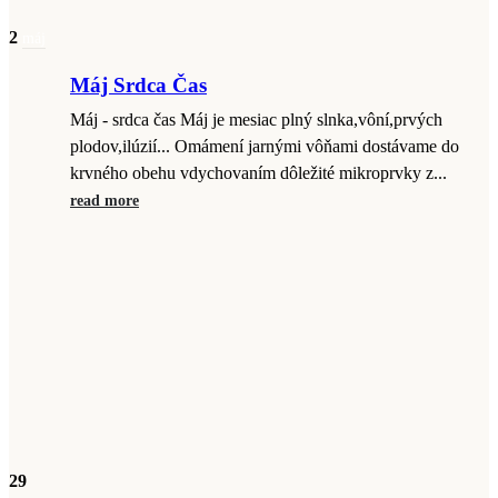
2
máj
Máj Srdca Čas
Máj - srdca čas Máj je mesiac plný slnka,vôní,prvých
plodov,ilúzií... Omámení jarnými vôňami dostávame do
krvného obehu vdychovaním dôležité mikroprvky z...
read more
29