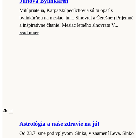
Júnová Bylinkáreň
Milí priatelia, Karpatskí pecúchovia sú tu opäť s
bylinkárňou na mesiac jún... Slnovrat a Čerešne:) Príjemné
a inšpiratívne čítanie! Mesiac letného slnovratu V...
read more
26
júl
Astrológia a naše zdravie na júl
Od 23.7. sme pod vplyvom Slnka, v znamení Leva. Slnko