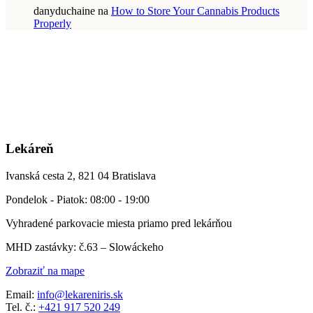
danyduchaine
na
How to Store Your Cannabis Products
Properly
Lekáreň
Ivanská cesta 2, 821 04 Bratislava
Pondelok - Piatok: 08:00 - 19:00
Vyhradené parkovacie miesta priamo pred lekárňou
MHD zastávky: č.63 – Slowáckeho
Zobraziť na mape
Email:
info@lekareniris.sk
Tel. č.:
+421 917 520 249