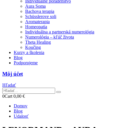
Individuálne poradenstvo
Aura Soma
Bachova terapia
Schüsslerove soli
Aromaterapia
Homeopatia
Individuálna a partnerská numerológia
Numerológia – kľúč života
Theta Healing
Koučing
Kurzy a školenia
Blog
Podporujeme
Môj účet
Hľadať
0
Cart
0,00
€
Domov
Blog
Udalosť