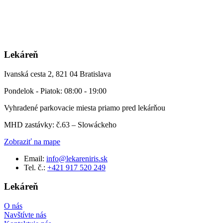
Lekáreň
Ivanská cesta 2, 821 04 Bratislava
Pondelok - Piatok: 08:00 - 19:00
Vyhradené parkovacie miesta priamo pred lekárňou
MHD zastávky: č.63 – Slowáckeho
Zobraziť na mape
Email:
info@lekareniris.sk
Tel. č.:
+421 917 520 249
Lekáreň
O nás
Navštívte nás