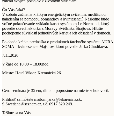
zmenu svojich postojov k životným situáciám.
Čo Vás čaká?
V sobotu začneme krátkym energetickým cvičením, meditáciou
naladením sa pomocou pomandrov a kvintesencií. Následne bude
voľné pokračovanie výkladu kariet systémom Le Normand, ktorý
povedie skvelá lektorka z Moravy Světlanka Štrajtová. Hlbšie
pochopenie súvislostí jednotlivých kariet a ich obsadení v domoch.
Po obede krátka prednáška o produktoch farebného systému AURA
SOMA – kvintesencie Majstrov, ktorú povedie Jarka Chudíková.
7.11.2020
V čase od 10.00 – 18.00hod.
Miesto: Hotel Viktor, Kremnická 26
Cena seminára je 35 eur, úhradu poprosíme na mieste v hotovosti.
Prihlásiť sa môžete mailom jarka@lekareniris.sk,
S.Swetlana@seznam.cz, t.č. 0917 520 249.
Tešíme sa na Vás