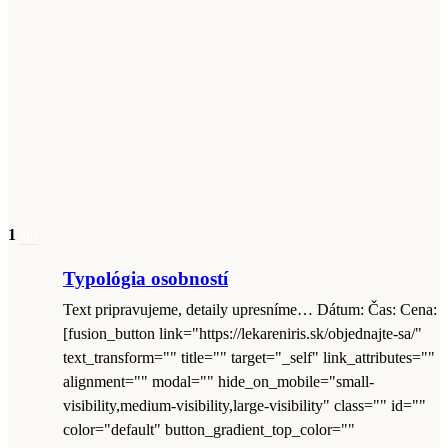
1
apr
Typológia osobností
Text pripravujeme, detaily upresníme… Dátum: Čas: Cena:
[fusion_button link="https://lekareniris.sk/objednajte-sa/"
text_transform="" title="" target="_self" link_attributes=""
alignment="" modal="" hide_on_mobile="small-
visibility,medium-visibility,large-visibility" class="" id=""
color="default" button_gradient_top_color=""