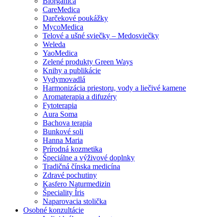
Biorganica
CareMedica
Darčekové poukážky
MycoMedica
Telové a ušné sviečky – Medosviečky
Weleda
YaoMedica
Zelené produkty Green Ways
Knihy a publikácie
Vydymovadlá
Harmonizácia priestoru, vody a liečivé kamene
Aromaterapia a difuzéry
Fytoterapia
Aura Soma
Bachova terapia
Bunkové soli
Hanna Maria
Prírodná kozmetika
Špeciálne a výživové doplnky
Tradičná čínska medicína
Zdravé pochutiny
Kasfero Naturmedizin
Špeciality Íris
Naparovacia stolička
Osobné konzultácie