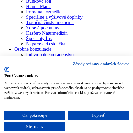
Bunkové soli
Hanna Maria
Prírodná kozmetika
Špeciálne a výživové doplnky
Tradičná čínska medicína
Zdravé pochutiny
Kasfero Naturmedizin
Špeciality Íris
Naparovacia stolička
Osobné konzultácie
Individuálne poradenstvo
Aura Soma
Zásady ochrany osobných údajov
Bachova terapia
Schüsslerove soli
Aromaterapia
Používame cookies
Homeopatia
Môžeme ich umiestniť na analýzu údajov o našich návštevníkoch, na zlepšenie našich
Individuálna a partnerská numerológia
webových stránok, zobrazovanie prispôsobeného obsahu a na poskytovanie skvelého
Numerológia – kľúč života
zážitku z webových stránok. Pre viac informácií o cookies používame otvorené
Theta Healing
nastavenia.
Koučing
Kurzy a školenia
Blog
Ok, pokračujte
Poprieť
Podporujeme
Nie, uprav