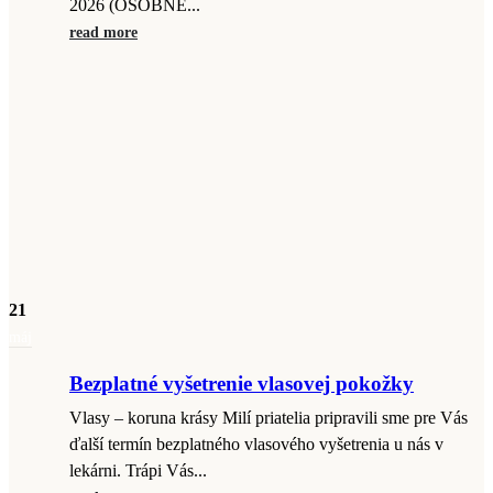
2026 (OSOBNE...
read more
21
máj
Bezplatné vyšetrenie vlasovej pokožky
Vlasy – koruna krásy Milí priatelia pripravili sme pre Vás
ďalší termín bezplatného vlasového vyšetrenia u nás v
lekárni. Trápi Vás...