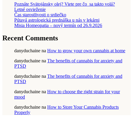
Poznáte Svätojánsky olej? Viete pre čo sa takto volá?
Letné osvieženie
Čas starostlivosti o srdiečko
Pútavá astrologická prednáška u nás v lekárni
Misia Homeopatia – nový termín od 26.9.2026
Recent Comments
danyduchaine
na
How to grow your own cannabis at home
danyduchaine
na
The benefits of cannabis for anxiety and
PTSD
danyduchaine
na
The benefits of cannabis for anxiety and
PTSD
danyduchaine
na
How to choose the right strain for your
mood
danyduchaine
na
How to Store Your Cannabis Products
Properly