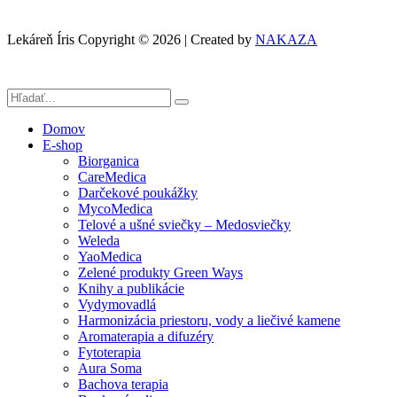
Lekáreň Íris Copyright © 2026 | Created by
NAKAZA
Domov
E-shop
Biorganica
CareMedica
Darčekové poukážky
MycoMedica
Telové a ušné sviečky – Medosviečky
Weleda
YaoMedica
Zelené produkty Green Ways
Knihy a publikácie
Vydymovadlá
Harmonizácia priestoru, vody a liečivé kamene
Aromaterapia a difuzéry
Fytoterapia
Aura Soma
Bachova terapia