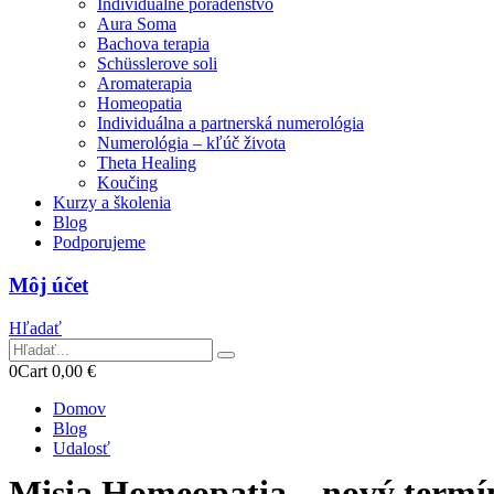
Individuálne poradenstvo
Aura Soma
Bachova terapia
Schüsslerove soli
Aromaterapia
Homeopatia
Individuálna a partnerská numerológia
Numerológia – kľúč života
Theta Healing
Koučing
Kurzy a školenia
Blog
Podporujeme
Môj účet
Hľadať
0
Cart
0,00
€
Domov
Blog
Udalosť
Misia Homeopatia – nový termín