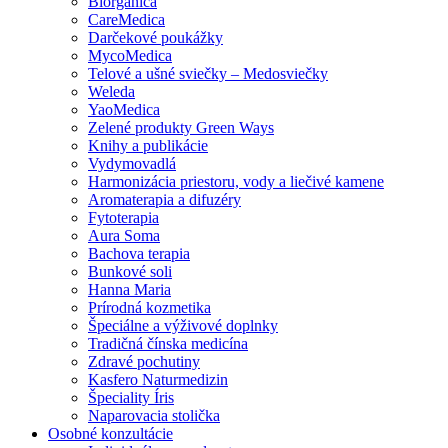
Biorganica
CareMedica
Darčekové poukážky
MycoMedica
Telové a ušné sviečky – Medosviečky
Weleda
YaoMedica
Zelené produkty Green Ways
Knihy a publikácie
Vydymovadlá
Harmonizácia priestoru, vody a liečivé kamene
Aromaterapia a difuzéry
Fytoterapia
Aura Soma
Bachova terapia
Bunkové soli
Hanna Maria
Prírodná kozmetika
Špeciálne a výživové doplnky
Tradičná čínska medicína
Zdravé pochutiny
Kasfero Naturmedizin
Špeciality Íris
Naparovacia stolička
Osobné konzultácie