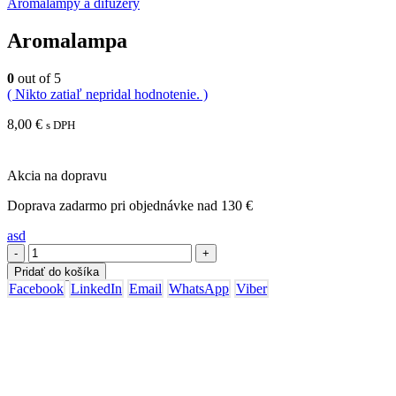
Aromalampy a difuzéry
Aromalampa
0
out of 5
( Nikto zatiaľ nepridal hodnotenie. )
8,00
€
s DPH
Akcia na dopravu
Doprava zadarmo pri objednávke nad 130 €
asd
-
+
Pridať do košíka
Facebook
LinkedIn
Email
WhatsApp
Viber