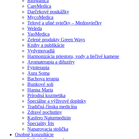
Biorganica
CareMedica
Darčekové poukážky
MycoMedica
Telové a ušné sviečky – Medosviečky
Weleda
YaoMedica
Zelené produkty Green Ways
Knihy a publikácie
Vydymovadlá
Harmonizácia priestoru, vody a liečivé kamene
Aromaterapia a difuzéry
Fytoterapia
Aura Soma
Bachova terapia
Bunkové soli
Hanna Maria
Prírodná kozmetika
Špeciálne a výživové doplnky
Tradičná čínska medicína
Zdravé pochutiny
Kasfero Naturmedizin
Špeciality Íris
Naparovacia stolička
Osobné konzultácie