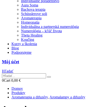
Individuálne poradenstvo
Aura Soma
Bachova terapia
Schüsslerove soli
Aromaterapia
Homeopatia
Individuálna a partnerská numerológia
Numerológia – kľúč života
Theta Healing
Koučing
Kurzy a školenia
Blog
Podporujeme
Môj účet
Hľadať
0
Cart
0,00
€
Domov
Produkty
Aromaterapia a difuzéry
,
Aromalampy a difuzéry