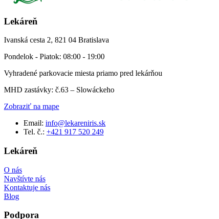
Lekáreň
Ivanská cesta 2, 821 04 Bratislava
Pondelok - Piatok: 08:00 - 19:00
Vyhradené parkovacie miesta priamo pred lekárňou
MHD zastávky: č.63 – Slowáckeho
Zobraziť na mape
Email:
info@lekareniris.sk
Tel. č.:
+421 917 520 249
Lekáreň
O nás
Navštívte nás
Kontaktuje nás
Blog
Podpora