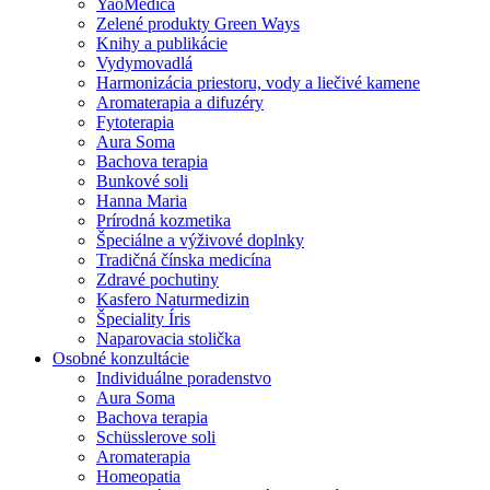
YaoMedica
Zelené produkty Green Ways
Knihy a publikácie
Vydymovadlá
Harmonizácia priestoru, vody a liečivé kamene
Aromaterapia a difuzéry
Fytoterapia
Aura Soma
Bachova terapia
Bunkové soli
Hanna Maria
Prírodná kozmetika
Špeciálne a výživové doplnky
Tradičná čínska medicína
Zdravé pochutiny
Kasfero Naturmedizin
Špeciality Íris
Naparovacia stolička
Osobné konzultácie
Individuálne poradenstvo
Aura Soma
Bachova terapia
Schüsslerove soli
Aromaterapia
Homeopatia