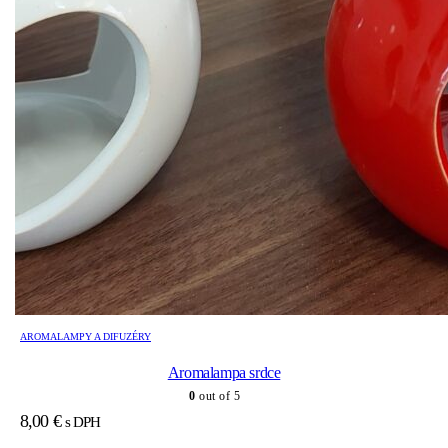
AROMALAMPY A DIFUZÉRY
Aromalampa srdce
0
out of 5
8,00
€
s DPH