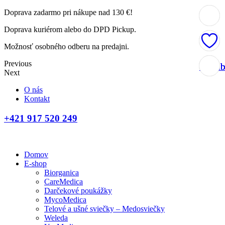
Doprava zadarmo pri nákupe nad 130 €!
Doprava kuriérom alebo do DPD Pickup.
Možnosť osobného odberu na predajni.
Previous
Obľúb
Obľúb
Obľúb
Obľúb
Next
O nás
Kontakt
+421 917 520 249
Domov
E-shop
Biorganica
CareMedica
Darčekové poukážky
MycoMedica
Telové a ušné sviečky – Medosviečky
Weleda