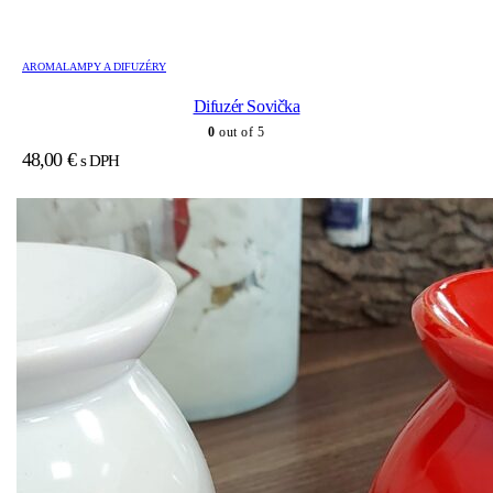
AROMALAMPY A DIFUZÉRY
Difuzér Sovička
0
out of 5
48,00
€
s DPH