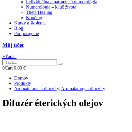
Individuálna a partnerská numerológia
Numerológia – kľúč života
Theta Healing
Koučing
Kurzy a školenia
Blog
Podporujeme
Môj účet
Hľadať
0
Cart
0,00
€
Domov
Produkty
Aromaterapia a difuzéry
,
Aromalampy a difuzéry
Difuzér éterických olejov