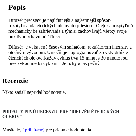
Popis
Difuzér predstavuje najúčinnejší a najšetrnejší spôsob
rozptyľovania éterických olejov do priestoru. Oleje sa rozptyľujú
mechanicky be zahrievania a tým si zachovávajú všetky svoje
pozitívne zdravotné účinky.
Difuzér je vybavený časovým spínačom, regulátorom intenzity a
otočným vývodom. Umožňuje naprogramovať 3 cykly difúzie
éterických olejov. Každý cyklus trvá 15 minút s 30 minutovou
prestávkou medzi cyklami. Je tichý a bezpečný.
Recenzie
Nikto zatiaľ nepridal hodnotenie.
PRIDAJTE PRVÚ RECENZIU PRE “DIFUZÉR ÉTERICKÝCH
OLEJOV”
Musíte byť
prihlásený
pre pridanie hodnotenia.