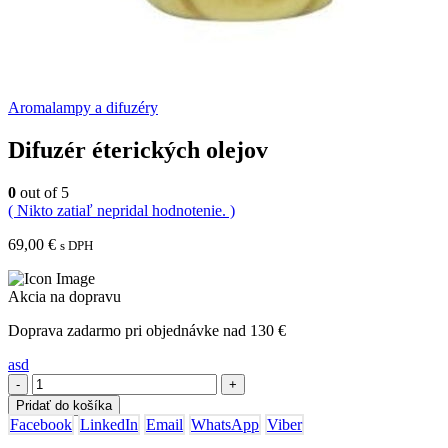
Aromalampy a difuzéry
Difuzér éterických olejov
0
out of 5
( Nikto zatiaľ nepridal hodnotenie. )
69,00
€
s DPH
Akcia na dopravu
Doprava zadarmo pri objednávke nad 130 €
asd
-
+
Pridať do košíka
Facebook
LinkedIn
Email
WhatsApp
Viber