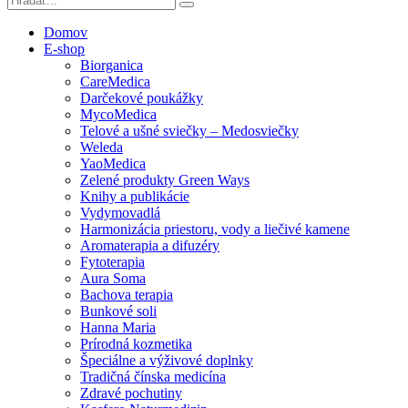
Domov
E-shop
Biorganica
CareMedica
Darčekové poukážky
MycoMedica
Telové a ušné sviečky – Medosviečky
Weleda
YaoMedica
Zelené produkty Green Ways
Knihy a publikácie
Vydymovadlá
Harmonizácia priestoru, vody a liečivé kamene
Aromaterapia a difuzéry
Fytoterapia
Aura Soma
Bachova terapia
Bunkové soli
Hanna Maria
Prírodná kozmetika
Špeciálne a výživové doplnky
Tradičná čínska medicína
Zdravé pochutiny