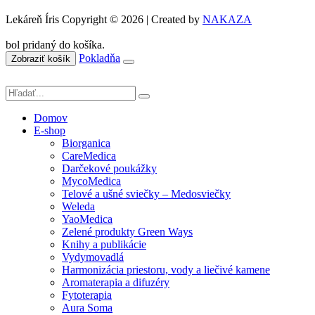
Lekáreň Íris Copyright © 2026 | Created by
NAKAZA
bol pridaný do košíka.
Pokladňa
Zobraziť košík
Domov
E-shop
Biorganica
CareMedica
Darčekové poukážky
MycoMedica
Telové a ušné sviečky – Medosviečky
Weleda
YaoMedica
Zelené produkty Green Ways
Knihy a publikácie
Vydymovadlá
Harmonizácia priestoru, vody a liečivé kamene
Aromaterapia a difuzéry
Fytoterapia
Aura Soma