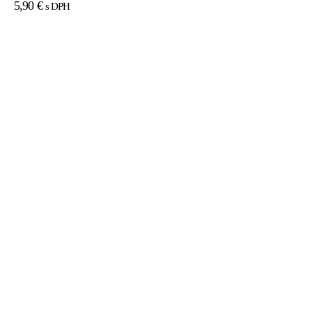
5,90
€
s DPH