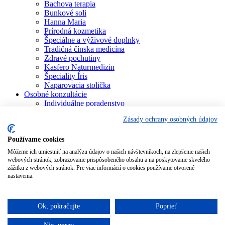
Bachova terapia
Bunkové soli
Hanna Maria
Prírodná kozmetika
Špeciálne a výživové doplnky
Tradičná čínska medicína
Zdravé pochutiny
Kasfero Naturmedizin
Špeciality Íris
Naparovacia stolička
Osobné konzultácie
Individuálne poradenstvo
Aura Soma
Zásady ochrany osobných údajov
Bachova terapia
Schüsslerove soli
Aromaterapia
Používame cookies
Homeopatia
Môžeme ich umiestniť na analýzu údajov o našich návštevníkoch, na zlepšenie našich
Individuálna a partnerská numerológia
webových stránok, zobrazovanie prispôsobeného obsahu a na poskytovanie skvelého
Numerológia – kľúč života
zážitku z webových stránok. Pre viac informácií o cookies používame otvorené
Theta Healing
nastavenia.
Koučing
Kurzy a školenia
Blog
Ok, pokračujte
Poprieť
Podporujeme