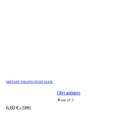
MIEŠANÉ TERAPEUTICKÉ OLEJE
Olej antistres
0
out of 5
6,60
€
s DPH