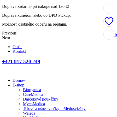
Doprava zadarmo pri nákupe nad 130 €!
Doprava kuriérom alebo do DPD Pickup.
Možnosť osobného odberu na predajni.
Previous
Obľúb
Obľúb
Obľúb
Obľúb
Next
O nás
Kontakt
+421 917 520 249
Domov
E-shop
Biorganica
CareMedica
Darčekové poukážky
MycoMedica
Telové a ušné sviečky – Medosviečky
Weleda