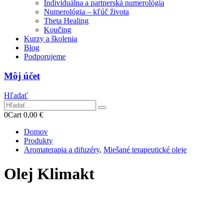
Individuálna a partnerská numerológia
Numerológia – kľúč života
Theta Healing
Koučing
Kurzy a školenia
Blog
Podporujeme
Môj účet
Hľadať
0
Cart
0,00
€
Domov
Produkty
Aromaterapia a difuzéry
,
Miešané terapeutické oleje
Olej Klimakt