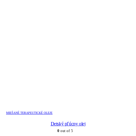
MIEŠANÉ TERAPEUTICKÉ OLEJE
Detský pľúcny olej
0
out of 5