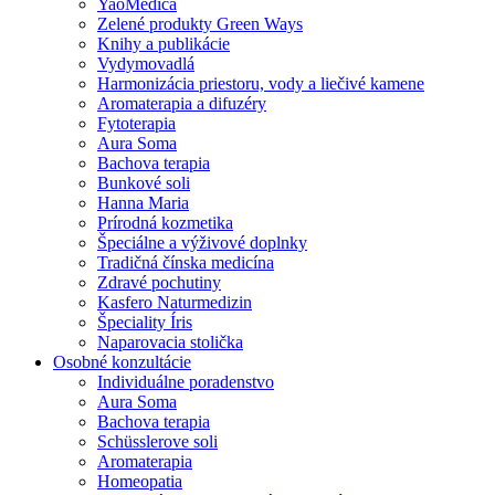
YaoMedica
Zelené produkty Green Ways
Knihy a publikácie
Vydymovadlá
Harmonizácia priestoru, vody a liečivé kamene
Aromaterapia a difuzéry
Fytoterapia
Aura Soma
Bachova terapia
Bunkové soli
Hanna Maria
Prírodná kozmetika
Špeciálne a výživové doplnky
Tradičná čínska medicína
Zdravé pochutiny
Kasfero Naturmedizin
Špeciality Íris
Naparovacia stolička
Osobné konzultácie
Individuálne poradenstvo
Aura Soma
Bachova terapia
Schüsslerove soli
Aromaterapia
Homeopatia