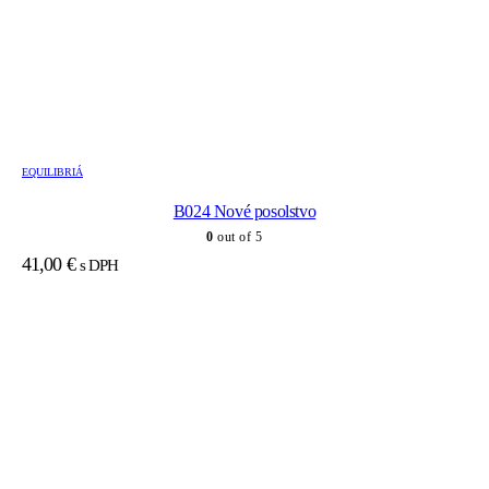
EQUILIBRIÁ
B024 Nové posolstvo
0
out of 5
41,00
€
s DPH