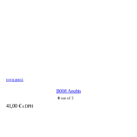
EQUILIBRIÁ
B008 Anubis
0
out of 5
41,00
€
s DPH