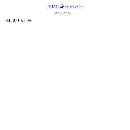
B023 Láska a svetlo
0
out of 5
41,00
€
s DPH