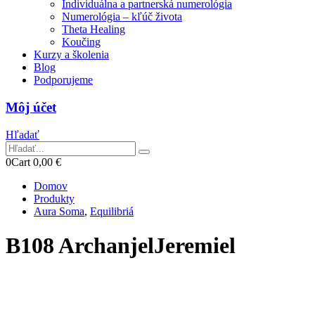
Individuálna a partnerská numerológia
Numerológia – kľúč života
Theta Healing
Koučing
Kurzy a školenia
Blog
Podporujeme
Môj účet
Hľadať
0
Cart
0,00
€
Domov
Produkty
Aura Soma
,
Equilibriá
B108 ArchanjelJeremiel