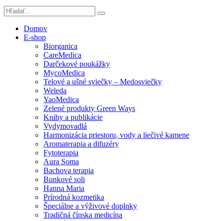
Domov
E-shop
Biorganica
CareMedica
Darčekové poukážky
MycoMedica
Telové a ušné sviečky – Medosviečky
Weleda
YaoMedica
Zelené produkty Green Ways
Knihy a publikácie
Vydymovadlá
Harmonizácia priestoru, vody a liečivé kamene
Aromaterapia a difuzéry
Fytoterapia
Aura Soma
Bachova terapia
Bunkové soli
Hanna Maria
Prírodná kozmetika
Špeciálne a výživové doplnky
Tradičná čínska medicína