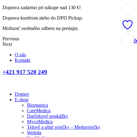
Doprava zadarmo pri nákupe nad 130 €!
Doprava kuriérom alebo do DPD Pickup.
Možnosť osobného odberu na predajni.
Previous
Obľúb
Obľúb
Obľúb
Obľúb
Next
O nás
Kontakt
+421 917 520 249
Domov
E-shop
Biorganica
CareMedica
Darčekové poukážky
MycoMedica
Telové a ušné sviečky – Medosviečky
Weleda