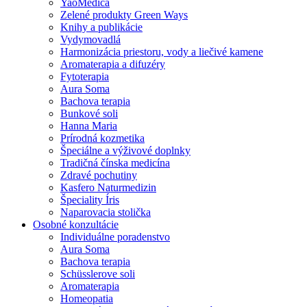
YaoMedica
Zelené produkty Green Ways
Knihy a publikácie
Vydymovadlá
Harmonizácia priestoru, vody a liečivé kamene
Aromaterapia a difuzéry
Fytoterapia
Aura Soma
Bachova terapia
Bunkové soli
Hanna Maria
Prírodná kozmetika
Špeciálne a výživové doplnky
Tradičná čínska medicína
Zdravé pochutiny
Kasfero Naturmedizin
Špeciality Íris
Naparovacia stolička
Osobné konzultácie
Individuálne poradenstvo
Aura Soma
Bachova terapia
Schüsslerove soli
Aromaterapia
Homeopatia