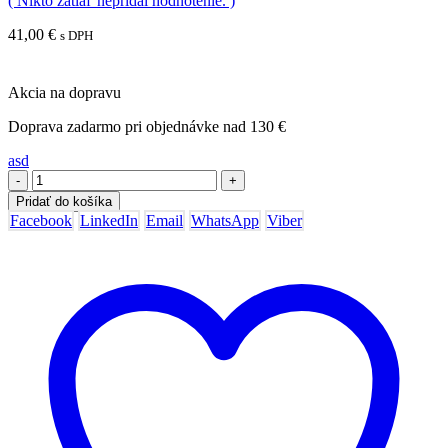
( Nikto zatiaľ nepridal hodnotenie. )
41,00
€
s DPH
Akcia na dopravu
Doprava zadarmo pri objednávke nad 130 €
asd
-
+
Pridať do košíka
Facebook
LinkedIn
Email
WhatsApp
Viber