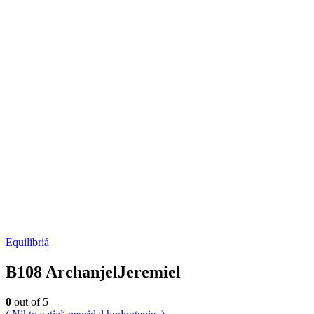
Equilibriá
B108 ArchanjelJeremiel
0
out of 5