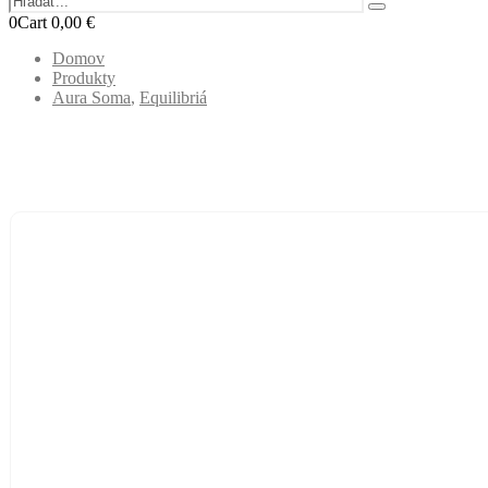
0
Cart
0,00
€
Domov
Produkty
Aura Soma
,
Equilibriá
B022 Flakón znovuzrodenia