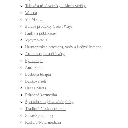
Telové a ušné sviečky – Medosviečky
Weleda
YaoMedica
Zelené produkty Green Ways
Knihy a publikácie
Vydymovadlá
Harmonizácia priestoru, vody a liečivé kamene
Aromaterapia a difuzéry
Fytoterapia
Aura Soma
Bachova terapia
Bunkové soli
Hanna Maria
Prírodná kozmetika
Špeciálne a výživové doplnky
Tradičná čínska medicína
Zdravé pochutiny
Kasfero Naturmedizin