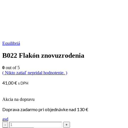
Equilibriá
B022 Flakón znovuzrodenia
0
out of 5
( Nikto zatiaľ nepridal hodnotenie. )
41,00
€
s DPH
Akcia na dopravu
Doprava zadarmo pri objednávke nad 130 €
asd
-
+