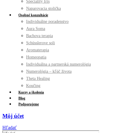
Špeciality Íris
Naparovacia stolička
Osobné konzultácie
Individuálne poradenstvo
Aura Soma
Bachova terapia
Schüsslerove soli
Aromaterapia
Homeopatia
Individuálna a partnerská numerológia
Numerológia – kľúč života
Theta Healing
Koučing
Kurzy a školenia
Blog
Podporujeme
Môj účet
Hľadať