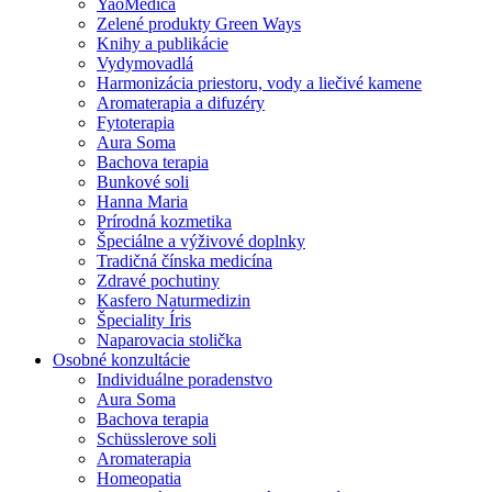
YaoMedica
Zelené produkty Green Ways
Knihy a publikácie
Vydymovadlá
Harmonizácia priestoru, vody a liečivé kamene
Aromaterapia a difuzéry
Fytoterapia
Aura Soma
Bachova terapia
Bunkové soli
Hanna Maria
Prírodná kozmetika
Špeciálne a výživové doplnky
Tradičná čínska medicína
Zdravé pochutiny
Kasfero Naturmedizin
Špeciality Íris
Naparovacia stolička
Osobné konzultácie
Individuálne poradenstvo
Aura Soma
Bachova terapia
Schüsslerove soli
Aromaterapia
Homeopatia