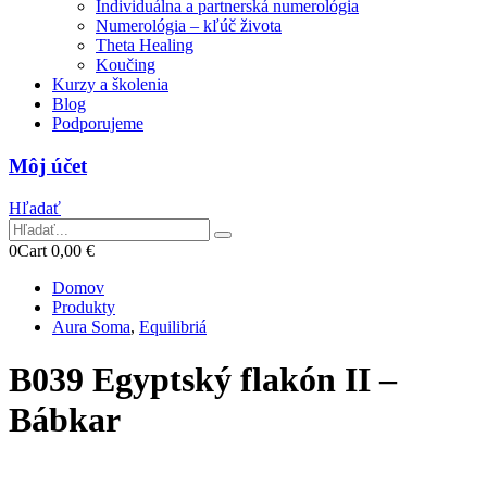
Individuálna a partnerská numerológia
Numerológia – kľúč života
Theta Healing
Koučing
Kurzy a školenia
Blog
Podporujeme
Môj účet
Hľadať
0
Cart
0,00
€
Domov
Produkty
Aura Soma
,
Equilibriá
B039 Egyptský flakón II –
Bábkar