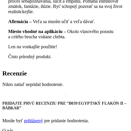
proces sebapoznávania, súcit a empatiu. Pomáha eliminovať
zmätok, fantázie, ilúzie. Byť schopný pozerať sa na svoj život
realistickejšie.
Afirmácia –
Veľa sa musím učiť a veľa dávať.
Miesto vhodné na aplikáciu –
Okolo vlasového porastu
a celého brucha vrátane chrbta.
Len na vonkajšie použitie!
Čisto prírodný produkt.
Recenzie
Nikto zatiaľ nepridal hodnotenie.
PRIDAJTE PRVÚ RECENZIU PRE “B039 EGYPTSKÝ FLAKÓN II –
BÁBKAR”
Musíte byť
prihlásený
pre pridanie hodnotenia.
O nás