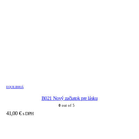
EQUILIBRIÁ
B021 Nový začiatok pre lásku
0
out of 5
41,00
€
s DPH