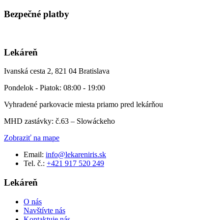
Bezpečné platby
Lekáreň
Ivanská cesta 2, 821 04 Bratislava
Pondelok - Piatok: 08:00 - 19:00
Vyhradené parkovacie miesta priamo pred lekárňou
MHD zastávky: č.63 – Slowáckeho
Zobraziť na mape
Email:
info@lekareniris.sk
Tel. č.:
+421 917 520 249
Lekáreň
O nás
Navštívte nás
Kontaktuje nás