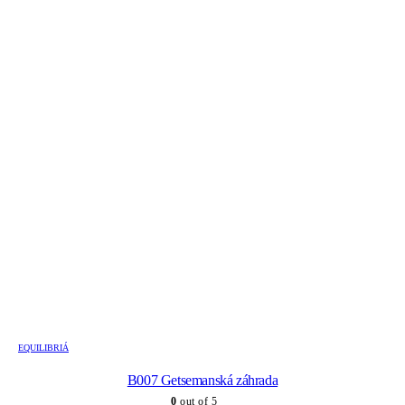
EQUILIBRIÁ
B007 Getsemanská záhrada
0
out of 5