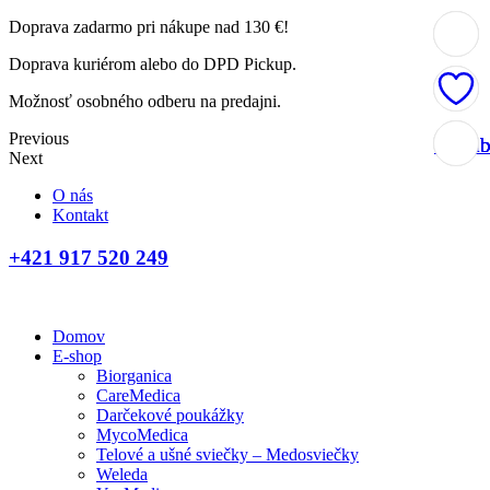
Doprava zadarmo pri nákupe nad 130 €!
Doprava kuriérom alebo do DPD Pickup.
Možnosť osobného odberu na predajni.
Previous
Obľúb
Obľúb
Obľúb
Obľúb
Next
O nás
Kontakt
+421 917 520 249
Domov
E-shop
Biorganica
CareMedica
Darčekové poukážky
MycoMedica
Telové a ušné sviečky – Medosviečky
Weleda