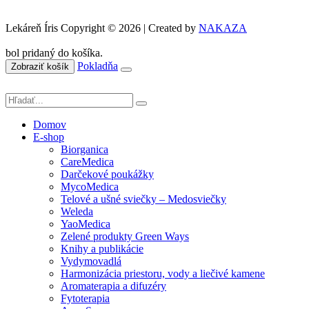
Lekáreň Íris Copyright © 2026 | Created by
NAKAZA
bol pridaný do košíka.
Pokladňa
Zobraziť košík
Domov
E-shop
Biorganica
CareMedica
Darčekové poukážky
MycoMedica
Telové a ušné sviečky – Medosviečky
Weleda
YaoMedica
Zelené produkty Green Ways
Knihy a publikácie
Vydymovadlá
Harmonizácia priestoru, vody a liečivé kamene
Aromaterapia a difuzéry
Fytoterapia