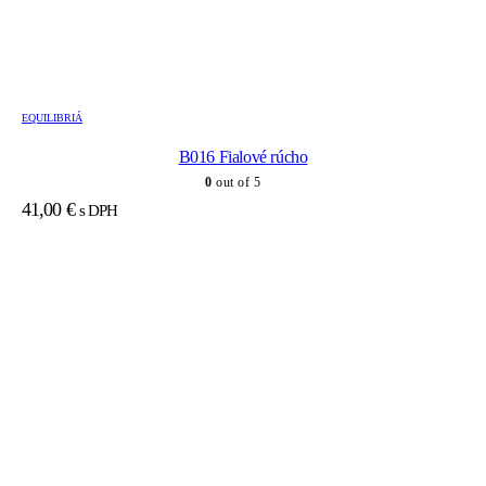
EQUILIBRIÁ
B016 Fialové rúcho
0
out of 5
41,00
€
s DPH