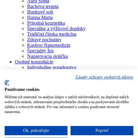
Aura Soma
Bachova terapia
Bunkové soli
Hanna Maria
Prírodná kozmetika
Špeciálne a výživové doplnky
Tradičná čínska medicína
Zdravé pochutiny
Kasfero Naturmedizin
Špeciality Íris
Naparovacia stolička
Osobné konzultácie
Individuálne poradenstvo
Aura Soma
Zásady ochrany osobných údajov
Bachova terapia
Schüsslerove soli
Aromaterapia
Používame cookies
Homeopatia
Môžeme ich umiestniť na analýzu údajov o našich návštevníkoch, na zlepšenie našich
Individuálna a partnerská numerológia
webových stránok, zobrazovanie prispôsobeného obsahu a na poskytovanie skvelého
Numerológia – kľúč života
zážitku z webových stránok. Pre viac informácií o cookies používame otvorené
Theta Healing
nastavenia.
Koučing
Kurzy a školenia
Blog
Ok, pokračujte
Poprieť
Podporujeme