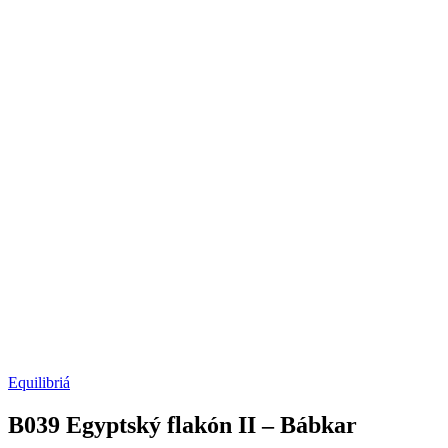
Equilibriá
B039 Egyptský flakón II – Bábkar