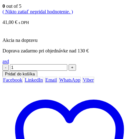
0
out of 5
( Nikto zatiaľ nepridal hodnotenie. )
41,00
€
s DPH
Akcia na dopravu
Doprava zadarmo pri objednávke nad 130 €
asd
-
+
Pridať do košíka
Facebook
LinkedIn
Email
WhatsApp
Viber