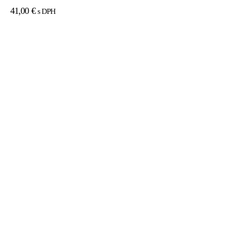
41,00
€
s DPH