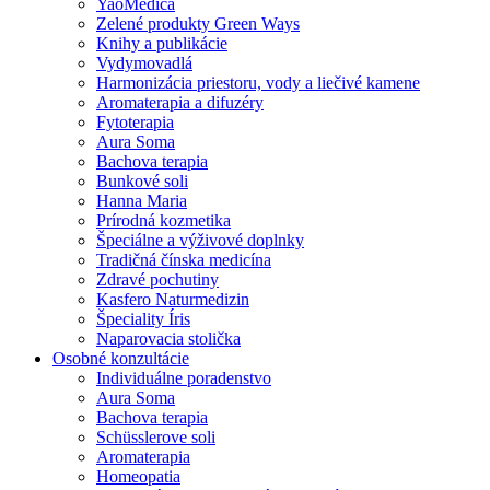
YaoMedica
Zelené produkty Green Ways
Knihy a publikácie
Vydymovadlá
Harmonizácia priestoru, vody a liečivé kamene
Aromaterapia a difuzéry
Fytoterapia
Aura Soma
Bachova terapia
Bunkové soli
Hanna Maria
Prírodná kozmetika
Špeciálne a výživové doplnky
Tradičná čínska medicína
Zdravé pochutiny
Kasfero Naturmedizin
Špeciality Íris
Naparovacia stolička
Osobné konzultácie
Individuálne poradenstvo
Aura Soma
Bachova terapia
Schüsslerove soli
Aromaterapia
Homeopatia