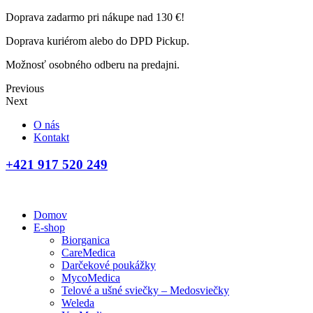
Doprava zadarmo pri nákupe nad 130 €!
Doprava kuriérom alebo do DPD Pickup.
Možnosť osobného odberu na predajni.
Previous
Next
O nás
Kontakt
+421 917 520 249
Domov
E-shop
Biorganica
CareMedica
Darčekové poukážky
MycoMedica
Telové a ušné sviečky – Medosviečky
Weleda