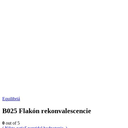
Equilibriá
B025 Flakón rekonvalescencie
0
out of 5