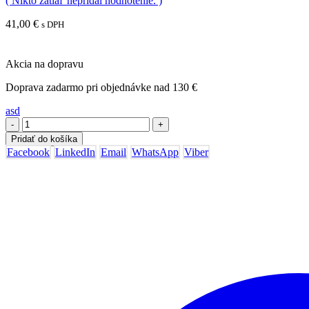
( Nikto zatiaľ nepridal hodnotenie. )
41,00
€
s DPH
Akcia na dopravu
Doprava zadarmo pri objednávke nad 130 €
asd
-
+
Pridať do košíka
Facebook
LinkedIn
Email
WhatsApp
Viber