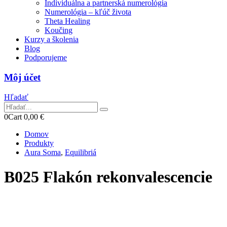
Individuálna a partnerská numerológia
Numerológia – kľúč života
Theta Healing
Koučing
Kurzy a školenia
Blog
Podporujeme
Môj účet
Hľadať
0
Cart
0,00
€
Domov
Produkty
Aura Soma
,
Equilibriá
B025 Flakón rekonvalescencie