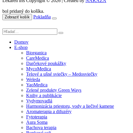
Lekáreň Íris Copyright © 2026 | Created by
NAKAZA
bol pridaný do košíka.
Pokladňa
Zobraziť košík
Domov
E-shop
Biorganica
CareMedica
Darčekové poukážky
MycoMedica
Telové a ušné sviečky – Medosviečky
Weleda
YaoMedica
Zelené produkty Green Ways
Knihy a publikácie
Vydymovadlá
Harmonizácia priestoru, vody a liečivé kamene
Aromaterapia a difuzéry
Fytoterapia
Aura Soma
Bachova terapia
Bunkové soli