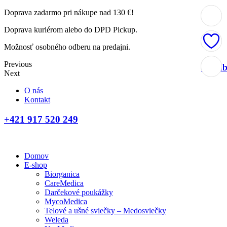
Doprava zadarmo pri nákupe nad 130 €!
Doprava kuriérom alebo do DPD Pickup.
Možnosť osobného odberu na predajni.
Previous
Obľúb
Obľúb
Obľúb
Obľúb
Next
O nás
Kontakt
+421 917 520 249
Domov
E-shop
Biorganica
CareMedica
Darčekové poukážky
MycoMedica
Telové a ušné sviečky – Medosviečky
Weleda