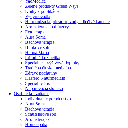
YaoMedica
Zelené produkty Green Ways
Knihy a publikácie
Vydymovadlá
Harmonizácia priestoru, vody a liečivé kamene
Aromaterapia a difuzéry
Fytoterapia
Aura Soma
Bachova terapia
Bunkové soli
Hanna Maria
Prírodná kozmetika
Špeciálne a výživové doplnky
Tradičná čínska medicína
Zdravé pochutiny
Kasfero Naturmedizin
Špeciality Íris
Naparovacia stolička
Osobné konzultácie
Individuálne poradenstvo
Aura Soma
Bachova terapia
Schüsslerove soli
Aromaterapia
Homeopatia