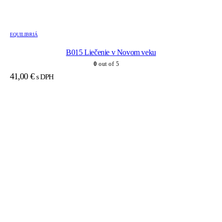
EQUILIBRIÁ
B015 Liečenie v Novom veku
0
out of 5
41,00
€
s DPH