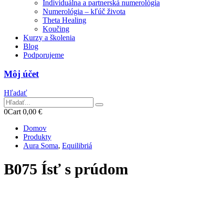
Individuálna a partnerská numerológia
Numerológia – kľúč života
Theta Healing
Koučing
Kurzy a školenia
Blog
Podporujeme
Môj účet
Hľadať
0
Cart
0,00
€
Domov
Produkty
Aura Soma
,
Equilibriá
B075 Ísť s prúdom