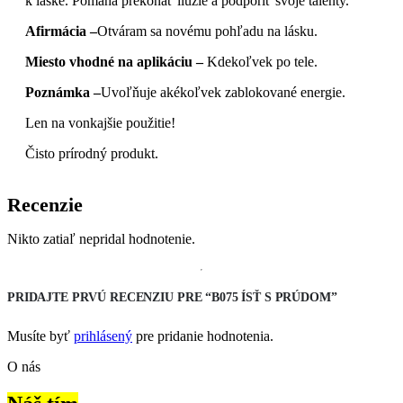
k láske. Pomáha prekonať ilúzie a podporiť svoje talenty.
Afirmácia –
Otváram sa novému pohľadu na lásku.
Miesto vhodné na aplikáciu –
Kdekoľvek po tele.
Poznámka –
Uvoľňuje akékoľvek zablokované energie.
Len na vonkajšie použitie!
Čisto prírodný produkt.
Recenzie
Nikto zatiaľ nepridal hodnotenie.
PRIDAJTE PRVÚ RECENZIU PRE “B075 ÍSŤ S PRÚDOM”
Musíte byť
prihlásený
pre pridanie hodnotenia.
O nás