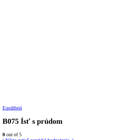
Equilibriá
B075 Ísť s prúdom
0
out of 5