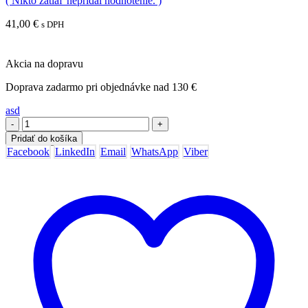
( Nikto zatiaľ nepridal hodnotenie. )
41,00
€
s DPH
Akcia na dopravu
Doprava zadarmo pri objednávke nad 130 €
asd
-
+
Pridať do košíka
Facebook
LinkedIn
Email
WhatsApp
Viber