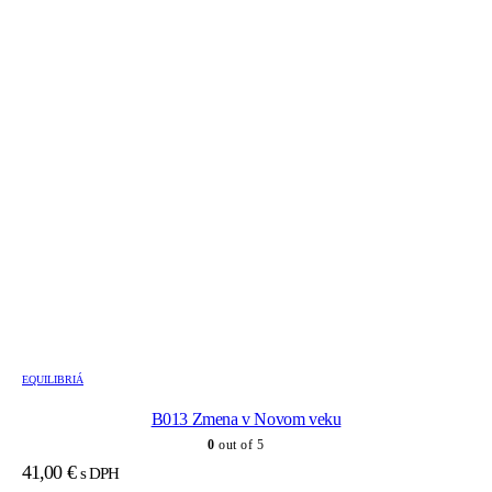
EQUILIBRIÁ
B013 Zmena v Novom veku
0
out of 5
41,00
€
s DPH