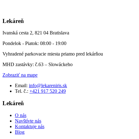
Lekáreň
Ivanská cesta 2, 821 04 Bratislava
Pondelok - Piatok: 08:00 - 19:00
Vyhradené parkovacie miesta priamo pred lekárňou
MHD zastávky: č.63 – Slowáckeho
Zobraziť na mape
Email:
info@lekareniris.sk
Tel. č.:
+421 917 520 249
Lekáreň
O nás
Navštívte nás
Kontaktuje nás
Blog