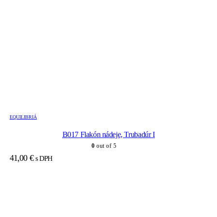
EQUILIBRIÁ
B017 Flakón nádeje, Trubadúr I
0
out of 5
41,00
€
s DPH