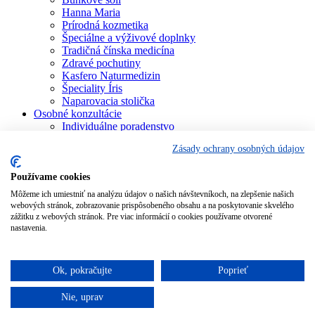
Hanna Maria
Prírodná kozmetika
Špeciálne a výživové doplnky
Tradičná čínska medicína
Zdravé pochutiny
Kasfero Naturmedizin
Špeciality Íris
Naparovacia stolička
Osobné konzultácie
Individuálne poradenstvo
Aura Soma
Zásady ochrany osobných údajov
Bachova terapia
Schüsslerove soli
Aromaterapia
Používame cookies
Homeopatia
Môžeme ich umiestniť na analýzu údajov o našich návštevníkoch, na zlepšenie našich
Individuálna a partnerská numerológia
webových stránok, zobrazovanie prispôsobeného obsahu a na poskytovanie skvelého
Numerológia – kľúč života
zážitku z webových stránok. Pre viac informácií o cookies používame otvorené
Theta Healing
nastavenia.
Koučing
Kurzy a školenia
Blog
Ok, pokračujte
Poprieť
Podporujeme
Nie, uprav
Pridať do košíka