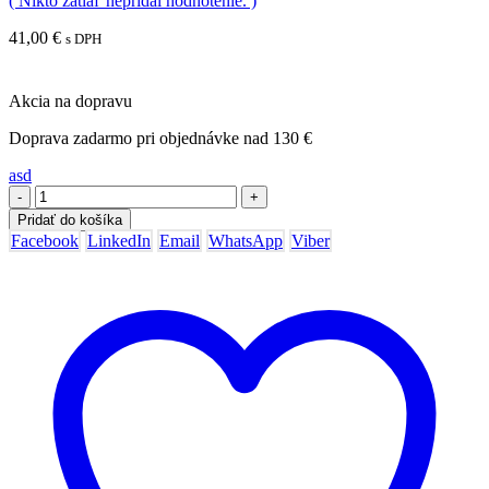
( Nikto zatiaľ nepridal hodnotenie. )
41,00
€
s DPH
Akcia na dopravu
Doprava zadarmo pri objednávke nad 130 €
asd
-
+
Pridať do košíka
Facebook
LinkedIn
Email
WhatsApp
Viber