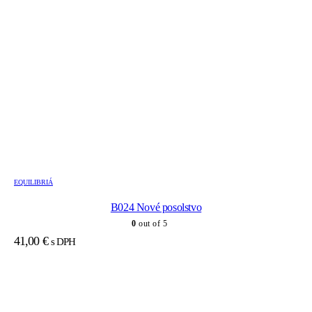
EQUILIBRIÁ
B024 Nové posolstvo
0
out of 5
41,00
€
s DPH