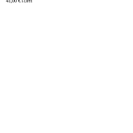
41,00
€
s DPH