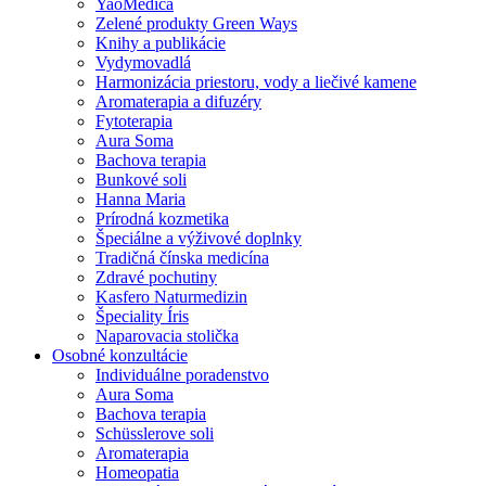
YaoMedica
Zelené produkty Green Ways
Knihy a publikácie
Vydymovadlá
Harmonizácia priestoru, vody a liečivé kamene
Aromaterapia a difuzéry
Fytoterapia
Aura Soma
Bachova terapia
Bunkové soli
Hanna Maria
Prírodná kozmetika
Špeciálne a výživové doplnky
Tradičná čínska medicína
Zdravé pochutiny
Kasfero Naturmedizin
Špeciality Íris
Naparovacia stolička
Osobné konzultácie
Individuálne poradenstvo
Aura Soma
Bachova terapia
Schüsslerove soli
Aromaterapia
Homeopatia