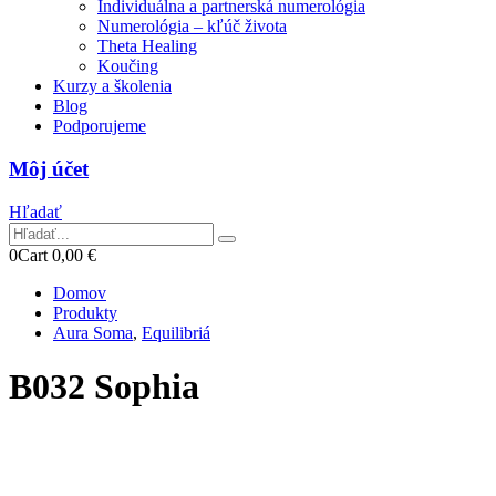
Individuálna a partnerská numerológia
Numerológia – kľúč života
Theta Healing
Koučing
Kurzy a školenia
Blog
Podporujeme
Môj účet
Hľadať
0
Cart
0,00
€
Domov
Produkty
Aura Soma
,
Equilibriá
B032 Sophia