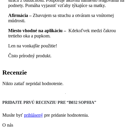
strach z budúcnosti. Podporuje aktivitu namiesto reagovania na
podnety. Pomáha vyjasniť vzťahy týkajúce sa matky.
Afirmácia –
Zbavujem sa strachu a otváram sa vnútornej
múdrosti.
Miesto vhodné na aplikáciu –
Kdekoľvek medzi čakrou
tretieho oka a pupkom.
Len na vonkajšie použitie!
Čisto prírodný produkt.
Recenzie
Nikto zatiaľ nepridal hodnotenie.
PRIDAJTE PRVÚ RECENZIU PRE “B032 SOPHIA”
Musíte byť
prihlásený
pre pridanie hodnotenia.
O nás