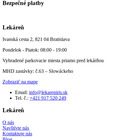
Bezpečné platby
Lekáreň
Ivanská cesta 2, 821 04 Bratislava
Pondelok - Piatok: 08:00 - 19:00
Vyhradené parkovacie miesta priamo pred lekárňou
MHD zastávky: č.63 – Slowáckeho
Zobraziť na mape
Email:
info@lekareniris.sk
Tel. č.:
+421 917 520 249
Lekáreň
O nás
Navštívte nás
Kontaktuje nás
Blog