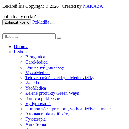
Lekáreň Íris Copyright © 2026 | Created by
NAKAZA
bol pridaný do košíka.
Pokladňa
Zobraziť košík
Domov
E-shop
Biorganica
CareMedica
Darčekové poukážky
MycoMedica
Telové a ušné sviečky – Medosviečky
Weleda
YaoMedica
Zelené produkty Green Ways
Knihy a publikácie
Vydymovadlá
Harmonizácia priestoru, vody a liečivé kamene
Aromaterapia a difuzéry
Fytoterapia
Aura Soma