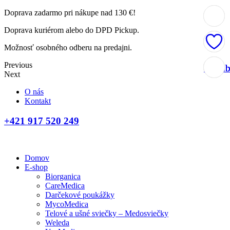
Doprava zadarmo pri nákupe nad 130 €!
Doprava kuriérom alebo do DPD Pickup.
Možnosť osobného odberu na predajni.
Previous
Obľúb
Obľúb
Obľúb
Obľúb
Next
O nás
Kontakt
+421 917 520 249
Domov
E-shop
Biorganica
CareMedica
Darčekové poukážky
MycoMedica
Telové a ušné sviečky – Medosviečky
Weleda