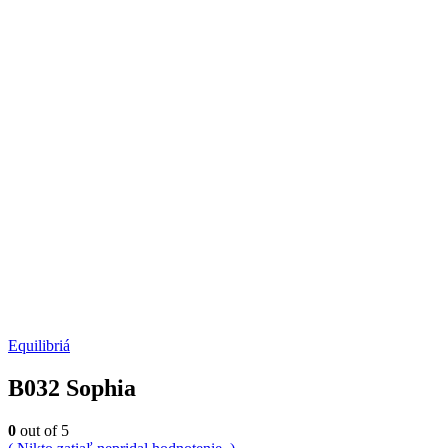
Equilibriá
B032 Sophia
0
out of 5