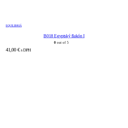
EQUILIBRIÁ
B018 Egyptský flakón I
0
out of 5
41,00
€
s DPH