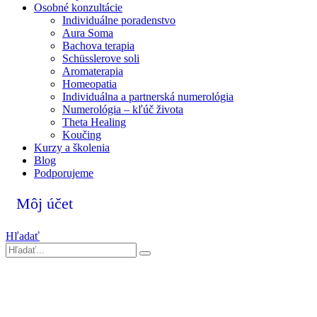
Osobné konzultácie
Individuálne poradenstvo
Aura Soma
Bachova terapia
Schüsslerove soli
Aromaterapia
Homeopatia
Individuálna a partnerská numerológia
Numerológia – kľúč života
Theta Healing
Koučing
Kurzy a školenia
Blog
Podporujeme
Môj účet
Hľadať