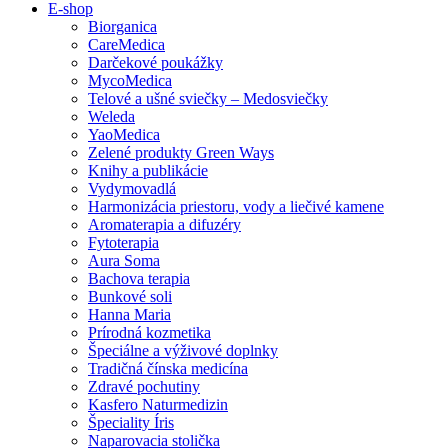
E-shop
Biorganica
CareMedica
Darčekové poukážky
MycoMedica
Telové a ušné sviečky – Medosviečky
Weleda
YaoMedica
Zelené produkty Green Ways
Knihy a publikácie
Vydymovadlá
Harmonizácia priestoru, vody a liečivé kamene
Aromaterapia a difuzéry
Fytoterapia
Aura Soma
Bachova terapia
Bunkové soli
Hanna Maria
Prírodná kozmetika
Špeciálne a výživové doplnky
Tradičná čínska medicína
Zdravé pochutiny
Kasfero Naturmedizin
Špeciality Íris
Naparovacia stolička