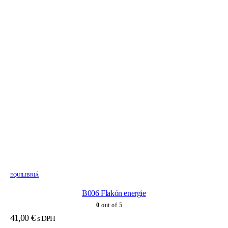
EQUILIBRIÁ
B006 Flakón energie
0
out of 5
41,00
€
s DPH