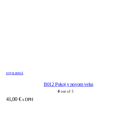
EQUILIBRIÁ
B012 Pokoj v novom veku
0
out of 5
41,00
€
s DPH