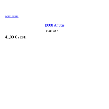
EQUILIBRIÁ
B008 Anubis
0
out of 5
41,00
€
s DPH