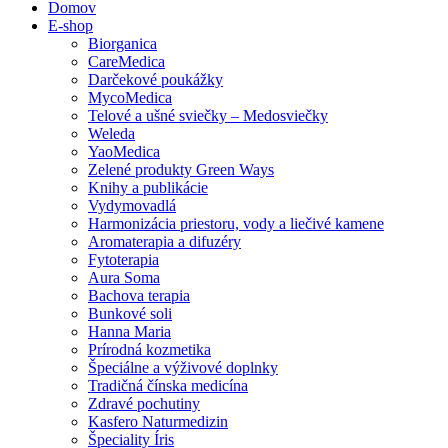
Domov
E-shop
Biorganica
CareMedica
Darčekové poukážky
MycoMedica
Telové a ušné sviečky – Medosviečky
Weleda
YaoMedica
Zelené produkty Green Ways
Knihy a publikácie
Vydymovadlá
Harmonizácia priestoru, vody a liečivé kamene
Aromaterapia a difuzéry
Fytoterapia
Aura Soma
Bachova terapia
Bunkové soli
Hanna Maria
Prírodná kozmetika
Špeciálne a výživové doplnky
Tradičná čínska medicína
Zdravé pochutiny
Kasfero Naturmedizin
Špeciality Íris