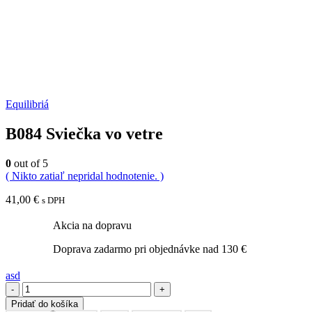
Equilibriá
B084 Sviečka vo vetre
0
out of 5
( Nikto zatiaľ nepridal hodnotenie. )
41,00
€
s DPH
Akcia na dopravu
Doprava zadarmo pri objednávke nad 130 €
asd
-
+
Pridať do košíka