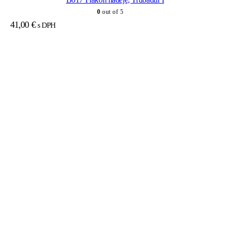
0
out of 5
41,00
€
s DPH