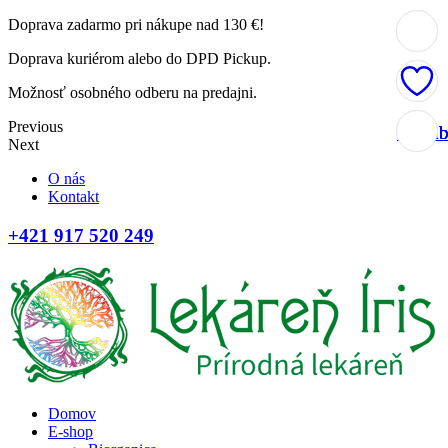
Doprava zadarmo pri nákupe nad 130 €!
Doprava kuriérom alebo do DPD Pickup.
Možnosť osobného odberu na predajni.
Previous
Obľúb
Obľúb
Obľúb
Obľúb
Next
O nás
Kontakt
+421 917 520 249
Domov
E-shop