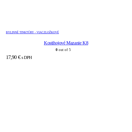
BYLINNÉ TINKTÚRY - VIACZLOŽKOVÉ
Kostihojové Mazanie K8
0
out of 5
17,90
€
s DPH