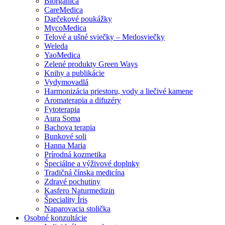
Biorganica
CareMedica
Darčekové poukážky
MycoMedica
Telové a ušné sviečky – Medosviečky
Weleda
YaoMedica
Zelené produkty Green Ways
Knihy a publikácie
Vydymovadlá
Harmonizácia priestoru, vody a liečivé kamene
Aromaterapia a difuzéry
Fytoterapia
Aura Soma
Bachova terapia
Bunkové soli
Hanna Maria
Prírodná kozmetika
Špeciálne a výživové doplnky
Tradičná čínska medicína
Zdravé pochutiny
Kasfero Naturmedizin
Špeciality Íris
Naparovacia stolička
Osobné konzultácie