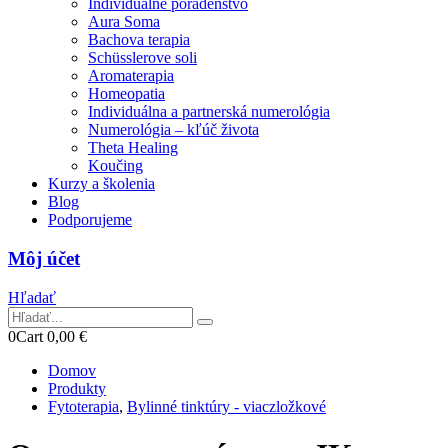
Individuálne poradenstvo
Aura Soma
Bachova terapia
Schüsslerove soli
Aromaterapia
Homeopatia
Individuálna a partnerská numerológia
Numerológia – kľúč života
Theta Healing
Koučing
Kurzy a školenia
Blog
Podporujeme
Môj účet
Hľadať
0
Cart
0,00
€
Domov
Produkty
Fytoterapia
,
Bylinné tinktúry - viaczložkové