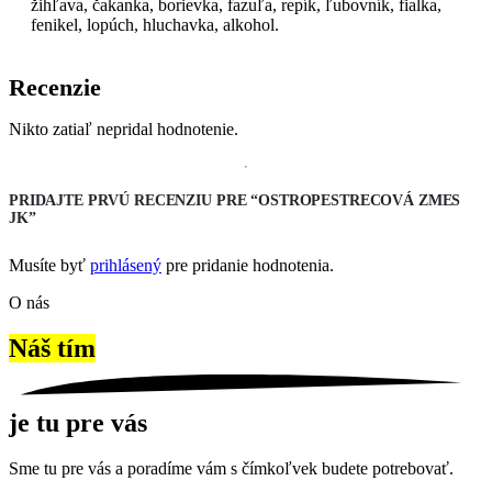
žihľava, čakanka, borievka, fazuľa, repík, ľubovník, fialka,
fenikel, lopúch, hluchavka, alkohol.
Recenzie
Nikto zatiaľ nepridal hodnotenie.
PRIDAJTE PRVÚ RECENZIU PRE “OSTROPESTRECOVÁ ZMES
JK”
Musíte byť
prihlásený
pre pridanie hodnotenia.
O nás
Náš tím
je tu pre vás
Sme tu pre vás a poradíme vám s čímkoľvek budete potrebovať.