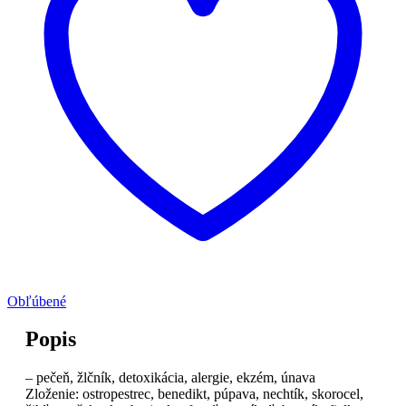
Obľúbené
Popis
– pečeň, žlčník, detoxikácia, alergie, ekzém, únava
Zloženie: ostropestrec, benedikt, púpava, nechtík, skorocel,