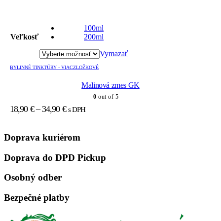
Tento
produkt
100ml
má
Veľkosť
200ml
viacero
variantov.
Vymazať
Možnosti
si
BYLINNÉ TINKTÚRY - VIACZLOŽKOVÉ
môžete
Malinová zmes GK
vybrať
na
0
out of 5
stránke
Price
18,90
€
–
34,90
€
s DPH
produktu.
range:
18,90 €
Doprava kuriérom
through
34,90 €
Doprava do DPD Pickup
Osobný odber
Bezpečné platby