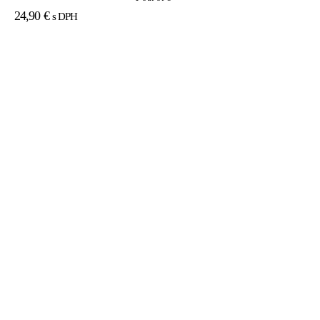
24,90
€
s DPH