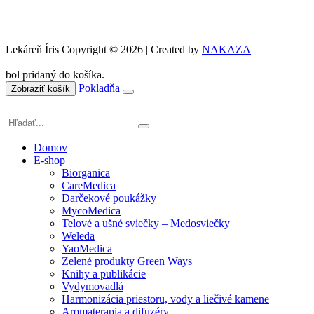
Lekáreň Íris Copyright © 2026 | Created by
NAKAZA
bol pridaný do košíka.
Pokladňa
Zobraziť košík
Domov
E-shop
Biorganica
CareMedica
Darčekové poukážky
MycoMedica
Telové a ušné sviečky – Medosviečky
Weleda
YaoMedica
Zelené produkty Green Ways
Knihy a publikácie
Vydymovadlá
Harmonizácia priestoru, vody a liečivé kamene
Aromaterapia a difuzéry