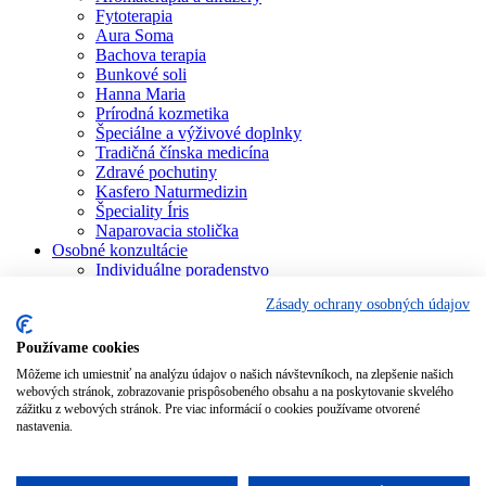
Fytoterapia
Aura Soma
Bachova terapia
Bunkové soli
Hanna Maria
Prírodná kozmetika
Špeciálne a výživové doplnky
Tradičná čínska medicína
Zdravé pochutiny
Kasfero Naturmedizin
Špeciality Íris
Naparovacia stolička
Osobné konzultácie
Individuálne poradenstvo
Aura Soma
Zásady ochrany osobných údajov
Bachova terapia
Schüsslerove soli
Aromaterapia
Používame cookies
Homeopatia
Môžeme ich umiestniť na analýzu údajov o našich návštevníkoch, na zlepšenie našich
Individuálna a partnerská numerológia
webových stránok, zobrazovanie prispôsobeného obsahu a na poskytovanie skvelého
Numerológia – kľúč života
zážitku z webových stránok. Pre viac informácií o cookies používame otvorené
Theta Healing
nastavenia.
Koučing
Kurzy a školenia
Blog