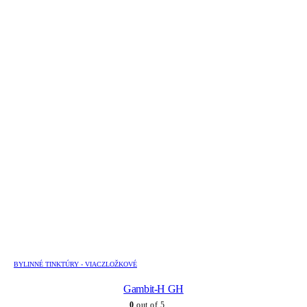
BYLINNÉ TINKTÚRY - VIACZLOŽKOVÉ
Gambit-H GH
0
out of 5