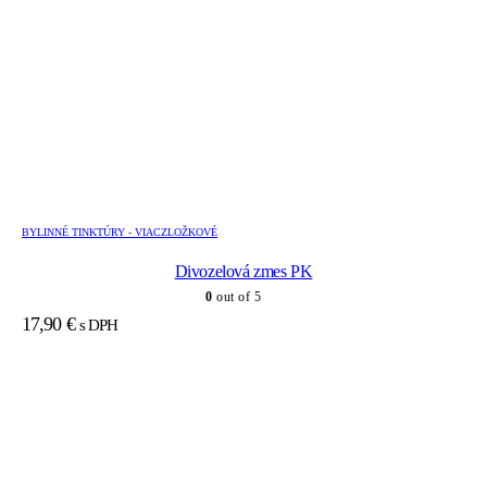
BYLINNÉ TINKTÚRY - VIACZLOŽKOVÉ
Divozelová zmes PK
0
out of 5
17,90
€
s DPH