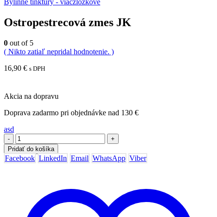
Bylinné tinktúry - viaczložkové
Ostropestrecová zmes JK
0
out of 5
( Nikto zatiaľ nepridal hodnotenie. )
16,90
€
s DPH
Akcia na dopravu
Doprava zadarmo pri objednávke nad 130 €
asd
-
+
Pridať do košíka
Facebook
LinkedIn
Email
WhatsApp
Viber