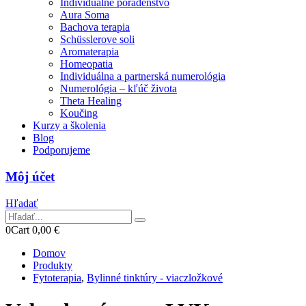
Individuálne poradenstvo
Aura Soma
Bachova terapia
Schüsslerove soli
Aromaterapia
Homeopatia
Individuálna a partnerská numerológia
Numerológia – kľúč života
Theta Healing
Koučing
Kurzy a školenia
Blog
Podporujeme
Môj účet
Hľadať
0
Cart
0,00
€
Domov
Produkty
Fytoterapia
,
Bylinné tinktúry - viaczložkové