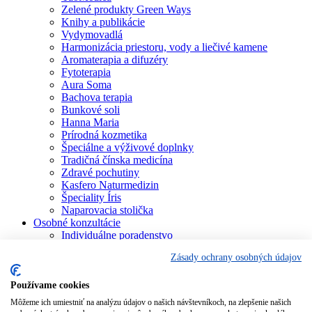
Zelené produkty Green Ways
Knihy a publikácie
Vydymovadlá
Harmonizácia priestoru, vody a liečivé kamene
Aromaterapia a difuzéry
Fytoterapia
Aura Soma
Bachova terapia
Bunkové soli
Hanna Maria
Prírodná kozmetika
Špeciálne a výživové doplnky
Tradičná čínska medicína
Zdravé pochutiny
Kasfero Naturmedizin
Špeciality Íris
Naparovacia stolička
Osobné konzultácie
Individuálne poradenstvo
Aura Soma
Zásady ochrany osobných údajov
Bachova terapia
Schüsslerove soli
Aromaterapia
Používame cookies
Homeopatia
Môžeme ich umiestniť na analýzu údajov o našich návštevníkoch, na zlepšenie našich
Individuálna a partnerská numerológia