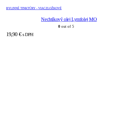
BYLINNÉ TINKTÚRY - VIACZLOŽKOVÉ
Nechtíkový olej Lymfolej MO
0
out of 5
19,90
€
s DPH