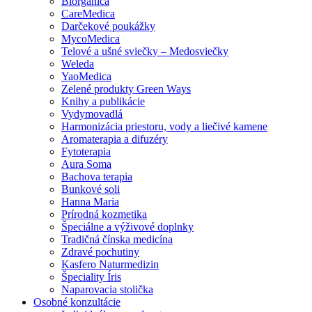
Biorganica
CareMedica
Darčekové poukážky
MycoMedica
Telové a ušné sviečky – Medosviečky
Weleda
YaoMedica
Zelené produkty Green Ways
Knihy a publikácie
Vydymovadlá
Harmonizácia priestoru, vody a liečivé kamene
Aromaterapia a difuzéry
Fytoterapia
Aura Soma
Bachova terapia
Bunkové soli
Hanna Maria
Prírodná kozmetika
Špeciálne a výživové doplnky
Tradičná čínska medicína
Zdravé pochutiny
Kasfero Naturmedizin
Špeciality Íris
Naparovacia stolička
Osobné konzultácie