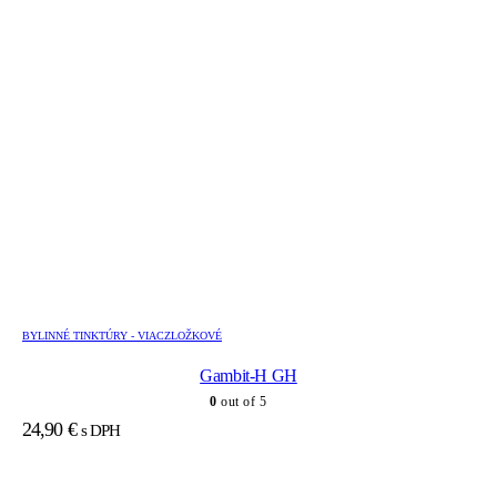
BYLINNÉ TINKTÚRY - VIACZLOŽKOVÉ
Gambit-H GH
0
out of 5
24,90
€
s DPH