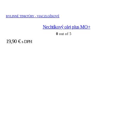
BYLINNÉ TINKTÚRY - VIACZLOŽKOVÉ
Nechtíkový olej plus MO+
0
out of 5
19,90
€
s DPH