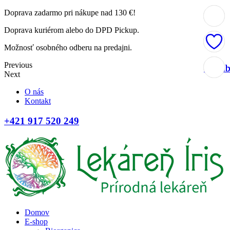
Doprava zadarmo pri nákupe nad 130 €!
Doprava kuriérom alebo do DPD Pickup.
Možnosť osobného odberu na predajni.
Previous
Obľúb
Obľúb
Obľúb
Obľúb
Next
O nás
Kontakt
+421 917 520 249
Domov
E-shop