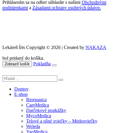
Prihlásením sa na odber súhlasíte s našimi
Obchodnými
podmienkami
a
Zásadami ochrany osobných údajov.
Lekáreň Íris Copyright © 2026 | Created by
NAKAZA
bol pridaný do košíka.
Pokladňa
Zobraziť košík
Domov
E-shop
Biorganica
CareMedica
Darčekové poukážky
MycoMedica
Telové a ušné sviečky – Medosviečky
Weleda
YaoMedica