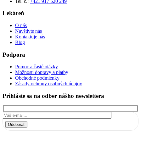
Tel. č.:
+421 917 520 249
Lekáreň
O nás
Navštívte nás
Kontaktuje nás
Blog
Podpora
Pomoc a časté otázky
Možnosti dopravy a platby
Obchodné podmienky
Zásady ochrany osobných údajov
Prihláste sa na odber nášho newslettera
Odoberať