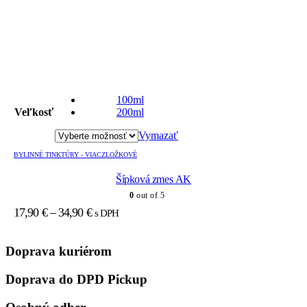
Tento
produkt
100ml
má
Veľkosť
200ml
viacero
variantov.
Vymazať
Možnosti
si
BYLINNÉ TINKTÚRY - VIACZLOŽKOVÉ
môžete
Šípková zmes AK
vybrať
na
0
out of 5
stránke
Price
17,90
€
–
34,90
€
s DPH
produktu.
range:
17,90 €
Doprava kuriérom
through
34,90 €
Doprava do DPD Pickup