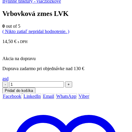
Bylinné tinktúry - viaczložkové
Vrbovková zmes LVK
0
out of 5
( Nikto zatiaľ nepridal hodnotenie. )
14,50
€
s DPH
Akcia na dopravu
Doprava zadarmo pri objednávke nad 130 €
asd
-
+
Pridať do košíka
Facebook
LinkedIn
Email
WhatsApp
Viber