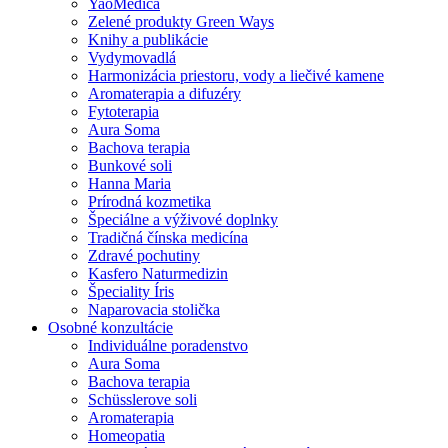
YaoMedica
Zelené produkty Green Ways
Knihy a publikácie
Vydymovadlá
Harmonizácia priestoru, vody a liečivé kamene
Aromaterapia a difuzéry
Fytoterapia
Aura Soma
Bachova terapia
Bunkové soli
Hanna Maria
Prírodná kozmetika
Špeciálne a výživové doplnky
Tradičná čínska medicína
Zdravé pochutiny
Kasfero Naturmedizin
Špeciality Íris
Naparovacia stolička
Osobné konzultácie
Individuálne poradenstvo
Aura Soma
Bachova terapia
Schüsslerove soli
Aromaterapia
Homeopatia