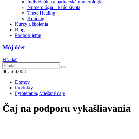
Individuálna a partnerská numerológia
Numerológia – kľúč života
Theta Healing
Koučing
Kurzy a školenia
Blog
Podporujeme
Môj účet
Hľadať
0
Cart
0,00
€
Domov
Produkty
Fytoterapia
,
Miešané čaje
Čaj na podporu vykašliavania