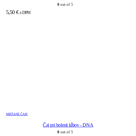
0
out of 5
5,50
€
s DPH
MIEŠANÉ ČAJE
Čaj pri bolesti kĺbov - DNA
0
out of 5