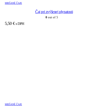
MIEŠANÉ ČAJE
Čaj pri zvýšenej plynatosti
0
out of 5
5,50
€
s DPH
MIEŠANÉ ČAJE