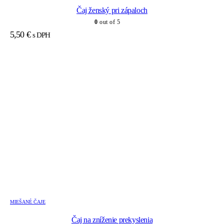
Čaj ženský pri zápaloch
0
out of 5
5,50
€
s DPH
MIEŠANÉ ČAJE
Čaj na zníženie prekyslenia