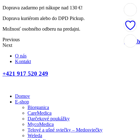
Doprava zadarmo pri nákupe nad 130 €!
Doprava kuriérom alebo do DPD Pickup.
Možnosť osobného odberu na predajni.
Previous
Obľúb
Obľúb
Obľúb
Obľúb
Next
O nás
Kontakt
+421 917 520 249
Domov
E-shop
Biorganica
CareMedica
Darčekové poukážky
MycoMedica
Telové a ušné sviečky – Medosviečky
Weleda