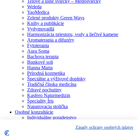
Telové a ušné sviečky – Medosviečky
Weleda
YaoMedica
Zelené produkty Green Ways
Knihy a publikácie
Vydymovadlá
Harmonizácia priestoru, vody a liečivé kamene
Aromaterapia a difuzéry
Fytoterapia
Aura Soma
Bachova terapia
Bunkové soli
Hanna Maria
Prírodná kozmetika
Špeciálne a výživové doplnky
Tradičná čínska medicína
Zdravé pochutiny
Kasfero Naturmedizin
Špeciality Íris
Naparovacia stolička
Osobné konzultácie
Individuálne poradenstvo
Aura Soma
Zásady ochrany osobných údajov
Bachova terapia
Schüsslerove soli