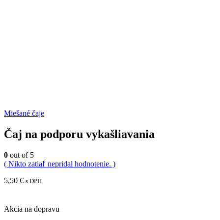
Miešané čaje
Čaj na podporu vykašliavania
0
out of 5
( Nikto zatiaľ nepridal hodnotenie. )
5,50
€
s DPH
Akcia na dopravu