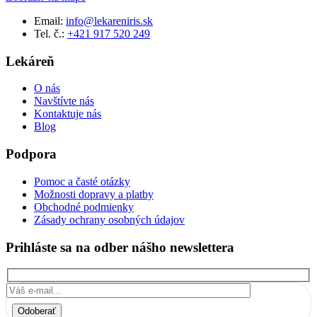
Email:
info@lekareniris.sk
Tel. č.:
+421 917 520 249
Lekáreň
O nás
Navštívte nás
Kontaktuje nás
Blog
Podpora
Pomoc a časté otázky
Možnosti dopravy a platby
Obchodné podmienky
Zásady ochrany osobných údajov
Prihláste sa na odber nášho newslettera
Odoberať