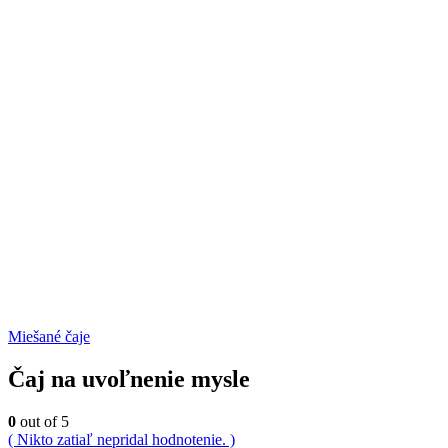
Miešané čaje
Čaj na uvoľnenie mysle
0
out of 5
( Nikto zatiaľ nepridal hodnotenie. )