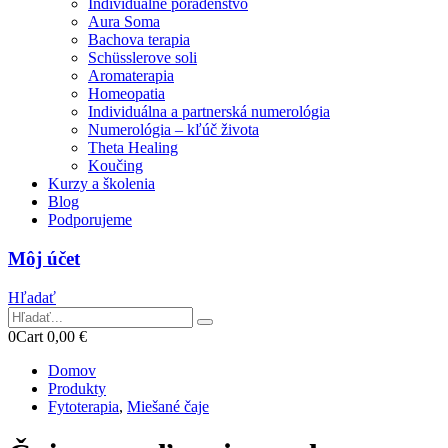
Individuálne poradenstvo
Aura Soma
Bachova terapia
Schüsslerove soli
Aromaterapia
Homeopatia
Individuálna a partnerská numerológia
Numerológia – kľúč života
Theta Healing
Koučing
Kurzy a školenia
Blog
Podporujeme
Môj účet
Hľadať
0
Cart
0,00
€
Domov
Produkty
Fytoterapia
,
Miešané čaje