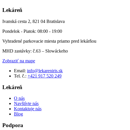
Lekáreň
Ivanská cesta 2, 821 04 Bratislava
Pondelok - Piatok: 08:00 - 19:00
Vyhradené parkovacie miesta priamo pred lekárňou
MHD zastávky: č.63 – Slowáckeho
Zobraziť na mape
Email:
info@lekareniris.sk
Tel. č.:
+421 917 520 249
Lekáreň
O nás
Navštívte nás
Kontaktuje nás
Blog
Podpora