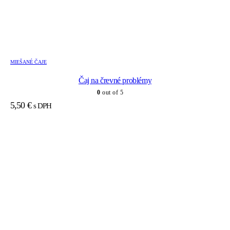
MIEŠANÉ ČAJE
Čaj na črevné problémy
0
out of 5
5,50
€
s DPH