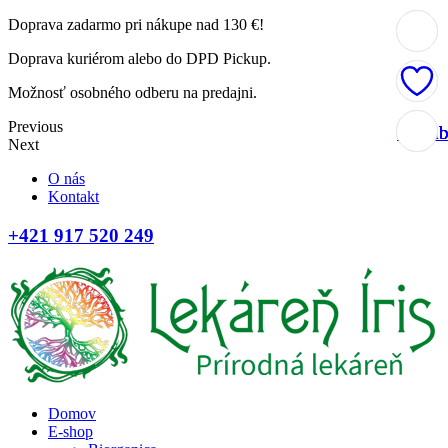
Doprava zadarmo pri nákupe nad 130 €!
Doprava kuriérom alebo do DPD Pickup.
Možnosť osobného odberu na predajni.
Previous
Obľúb
Obľúb
Obľúb
Obľúb
Next
O nás
Kontakt
+421 917 520 249
Domov
E-shop