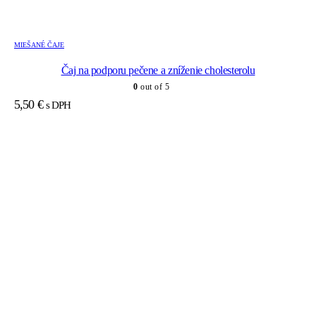
MIEŠANÉ ČAJE
Čaj na podporu pečene a zníženie cholesterolu
0
out of 5
5,50
€
s DPH