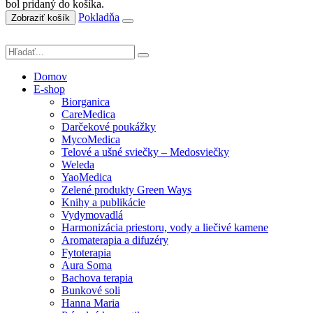
bol pridaný do košíka.
Pokladňa
Zobraziť košík
Domov
E-shop
Biorganica
CareMedica
Darčekové poukážky
MycoMedica
Telové a ušné sviečky – Medosviečky
Weleda
YaoMedica
Zelené produkty Green Ways
Knihy a publikácie
Vydymovadlá
Harmonizácia priestoru, vody a liečivé kamene
Aromaterapia a difuzéry
Fytoterapia
Aura Soma
Bachova terapia
Bunkové soli
Hanna Maria