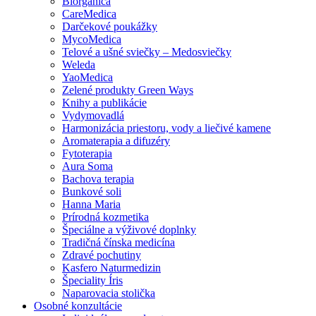
Biorganica
CareMedica
Darčekové poukážky
MycoMedica
Telové a ušné sviečky – Medosviečky
Weleda
YaoMedica
Zelené produkty Green Ways
Knihy a publikácie
Vydymovadlá
Harmonizácia priestoru, vody a liečivé kamene
Aromaterapia a difuzéry
Fytoterapia
Aura Soma
Bachova terapia
Bunkové soli
Hanna Maria
Prírodná kozmetika
Špeciálne a výživové doplnky
Tradičná čínska medicína
Zdravé pochutiny
Kasfero Naturmedizin
Špeciality Íris
Naparovacia stolička
Osobné konzultácie