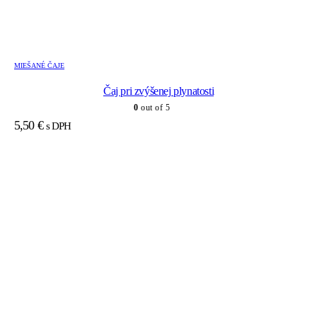
MIEŠANÉ ČAJE
Čaj pri zvýšenej plynatosti
0
out of 5
5,50
€
s DPH