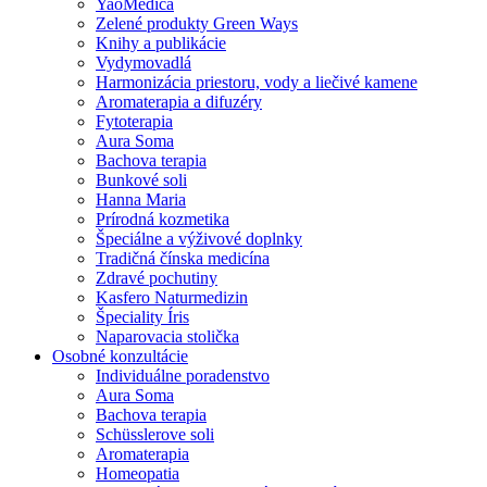
YaoMedica
Zelené produkty Green Ways
Knihy a publikácie
Vydymovadlá
Harmonizácia priestoru, vody a liečivé kamene
Aromaterapia a difuzéry
Fytoterapia
Aura Soma
Bachova terapia
Bunkové soli
Hanna Maria
Prírodná kozmetika
Špeciálne a výživové doplnky
Tradičná čínska medicína
Zdravé pochutiny
Kasfero Naturmedizin
Špeciality Íris
Naparovacia stolička
Osobné konzultácie
Individuálne poradenstvo
Aura Soma
Bachova terapia
Schüsslerove soli
Aromaterapia
Homeopatia