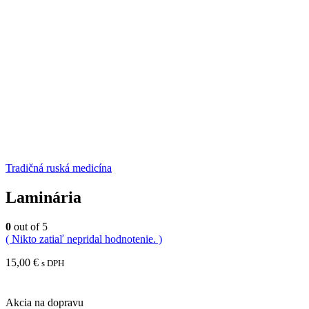
Tradičná ruská medicína
Laminária
0
out of 5
( Nikto zatiaľ nepridal hodnotenie. )
15,00
€
s DPH
Akcia na dopravu