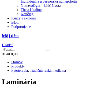
Individuálna a partnerská numerológia
Numerológia – kľúč života
Theta Healing
Koučing
Kurzy a školenia
Blog
Podporujeme
Môj účet
Hľadať
0
Cart
0,00
€
Domov
Produkty
Fytoterapia
,
Tradičná ruská medicína
Laminária