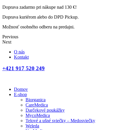
Doprava zadarmo pri nákupe nad 130 €!
Doprava kuriérom alebo do DPD Pickup.
Možnosť osobného odberu na predajni.
Previous
Next
O nás
Kontakt
+421 917 520 249
Domov
E-shop
Biorganica
CareMedica
Darčekové poukážky
MycoMedica
Telové a ušné sviečky – Medosviečky
Weleda