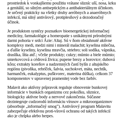
prostriedok k vonkajšiemu použitiu vrátane slizníc uší, nosa, krku
a genitálií, so silným antiseptickým a antibakteriálnym účinkom.
Je určený prakticky na všetky druhy aeróbnych a anaeróbnych
infekcií, má silný antivírový, protiplesňový a dezodoračný
účinok.
Je produktom syntézy poznatkov bioenergetickej informačnej
medicíny, farmakológie a homeopatie s unikátnymi prírodnými
darmi pohoria v srdci Ázie: Altaj. Sú v ňom obsiahnuté aktívne
komplexy medi, medzi nimi i minerál malachit; kyselina mliečna,
a ďalšie kyseliny, kyselina mravčia, striebro; soli sodíka, vápnika,
draslíka, lítia atď.; včelie produkty; cukry; múmio a biele múmio;
smrekovcová a cédrová živica; pupene brezy a borovice; dubová
kôra; extrakty koreňov a nadzemných častí bylín z altajského
regiónu (pivoňka, rebríček, šalvia, suchokvet, mäta, nechtík,
harmanček, eukalyptus, puškvorec, materina dúška), celkom 37
komponentov v upravenej pramenitej vode bez farbív.
Malavit ako aktívny prípravok reguluje obnovenie bunkovej
informácie v bunkách organizmu cez pokožku, sliznice,
biologicky aktívne body a nervové zakončenia. Súčasne
dezintegruje cudzorodú informáciu vírusov a mikroorganizmov
(absorbuje „informačný smog”). Antivírový program Malavitu
zabezpečuje efektívnu proti-vírovú ochranu od takých infekcií
ako je chrípka alebo herpes.