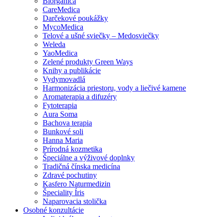
Biorganica
CareMedica
Darčekové poukážky
MycoMedica
Telové a ušné sviečky – Medosviečky
Weleda
YaoMedica
Zelené produkty Green Ways
Knihy a publikácie
Vydymovadlá
Harmonizácia priestoru, vody a liečivé kamene
Aromaterapia a difuzéry
Fytoterapia
Aura Soma
Bachova terapia
Bunkové soli
Hanna Maria
Prírodná kozmetika
Špeciálne a výživové doplnky
Tradičná čínska medicína
Zdravé pochutiny
Kasfero Naturmedizin
Špeciality Íris
Naparovacia stolička
Osobné konzultácie