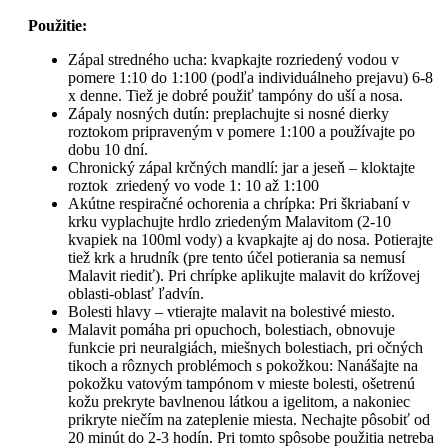
Použitie:
Zápal stredného ucha: kvapkajte rozriedený vodou v
pomere 1:10 do 1:100 (podľa individuálneho prejavu) 6-8
x denne. Tiež je dobré použiť tampóny do uší a nosa.
Zápaly nosných dutín: preplachujte si nosné dierky
roztokom pripraveným v pomere 1:100 a používajte po
dobu 10 dní.
Chronický zápal krčných mandlí: jar a jeseň – kloktajte
roztok zriedený vo vode 1: 10 až 1:100
Akútne respiračné ochorenia a chrípka: Pri škriabaní v
krku vyplachujte hrdlo zriedeným Malavitom (2-10
kvapiek na 100ml vody) a kvapkajte aj do nosa. Potierajte
tiež krk a hrudník (pre tento účel potierania sa nemusí
Malavit riediť). Pri chrípke aplikujte malavit do krížovej
oblasti-oblasť ľadvín.
Bolesti hlavy – vtierajte malavit na bolestivé miesto.
Malavit pomáha pri opuchoch, bolestiach, obnovuje
funkcie pri neuralgiách, miešnych bolestiach, pri očných
tikoch a rôznych problémoch s pokožkou: Nanášajte na
pokožku vatovým tampónom v mieste bolesti, ošetrenú
kožu prekryte bavlnenou látkou a igelitom, a nakoniec
prikryte niečím na zateplenie miesta. Nechajte pôsobiť od
20 minút do 2-3 hodín. Pri tomto spôsobe použitia netreba