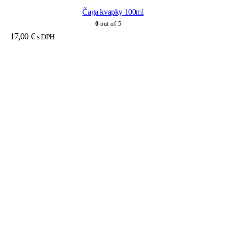
Čaga kvapky 100ml
0
out of 5
17,00
€
s DPH