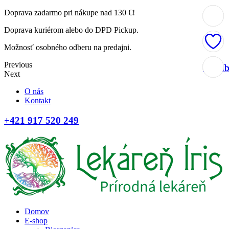
Doprava zadarmo pri nákupe nad 130 €!
Doprava kuriérom alebo do DPD Pickup.
Možnosť osobného odberu na predajni.
Previous
Obľúb
Obľúb
Obľúb
Obľúb
Next
O nás
Kontakt
+421 917 520 249
Domov
E-shop