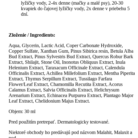
lyžičky vody, 2-4x denne (mačky a malé psy), 20-30
kvapiek do čajovej lyžičky vody, 2x denne v priebehu 5
dní.
Zloženie / Ingredients:
Aqua, Glycerin, Lactic Acid, Coper Carbonate Hydroxide,
Copper Sulfate, Xanthan Gum, Pinus Sibirica resin, Betula Alba
Bud Extract, Pinus Sylvestris Bud Extract, Quercus Robur Bark
Extract, Shilajit, Stone Oil, Inonotus Obliquus Extract, Inula
Helenium Extract, Taraxacum Officinale Extract, Calendula
Officinalis Extract, Achillea Millefolium Extract, Mentha Piperita
Extract, Thymus Serpillum Extract, Tussilago Farfara
Flower/Leaf Extract, Chamomilla Recutita Extract, Acorus
Calamus Extract, Salvia Officinalis Extract, Helichrysum
Arenarium Extract, Echinacea Purpurea Extract, Plantago Major
Leaf Extract, Chelidonium Majus Extract.
Objem: 30 ml
Pred použitím pretrepať. Dermatologicky testované.
Niektoré obchody ho predávajú pod názvom Malahit, Malaxit a
pod.