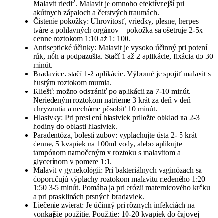
Malavit riediť. Malavit je omnoho efektívnejší pri
akútnych zápaloch a čerstvých traumách.
Čistenie pokožky: Uhrovitosť, vriedky, plesne, herpes
tváre a pohlavných orgánov – pokožka sa ošetruje 2-5x
denne roztokom 1:10 až 1: 100.
Antiseptické účinky: Malavit je vysoko účinný pri potení
rúk, nôh a podpazušia. Stačí 1 až 2 aplikácie, fixácia do 30
minút.
Bradavice: stačí 1-2 aplikácie. Výborné je spojiť malavit s
hustým roztokom mumia.
Kliešť: možno odstrániť po aplikácii za 7-10 minút.
Neriedeným roztokom natrieme 3 krát za deň v deň
uhryznutia a necháme pôsobiť 10 minút.
Hlasivky: Pri presilení hlasiviek priložte obklad na 2-3
hodiny do oblasti hlasiviek.
Paradentóza, bolesti zubov: vyplachujte ústa 2- 5 krát
denne, 5 kvapiek na 100ml vody, alebo aplikujte
tampónom namočeným v roztoku s malavitom a
glycerínom v pomere 1:1.
Malavit v gynekológii: Pri bakteriálnych vaginózach sa
doporučujú výplachy roztokom malavitu riedeného 1:20 –
1:50 3-5 minút. Pomáha ja pri erózii maternicového krčku
a pri prasklinách prsných bradaviek.
Liečenie zvierat: Je účinný pri rôznych infekciách na
vonkajšie použitie. Použitie: 10-20 kvapiek do čajovej