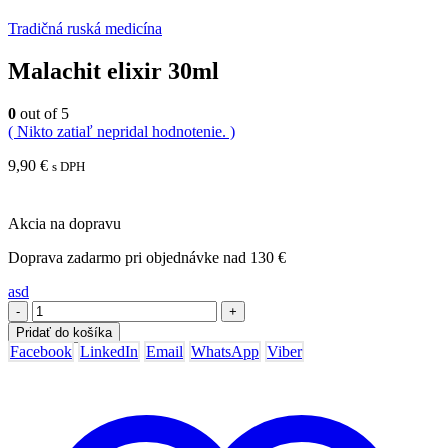
Tradičná ruská medicína
Malachit elixir 30ml
0
out of 5
( Nikto zatiaľ nepridal hodnotenie. )
9,90
€
s DPH
Akcia na dopravu
Doprava zadarmo pri objednávke nad 130 €
asd
-
+
Pridať do košíka
Facebook
LinkedIn
Email
WhatsApp
Viber