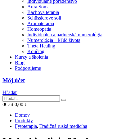
Individuálne poradenstvo
Aura Soma
Bachova terapia
Schüsslerove soli
Aromaterapia
Homeopatia
Individuálna a partnerská numerológia
Numerológia – kľúč života
Theta Healing
Koučing
Kurzy a školenia
Blog
Podporujeme
Môj účet
Hľadať
0
Cart
0,00
€
Domov
Produkty
Fytoterapia
,
Tradičná ruská medicína