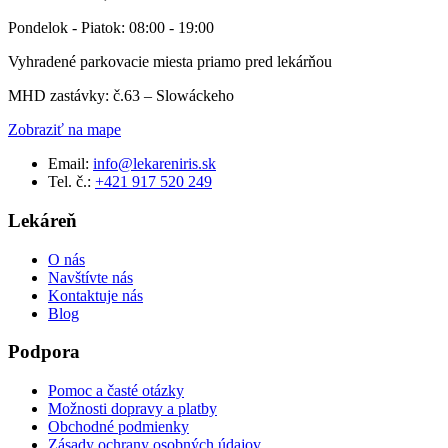
Pondelok - Piatok: 08:00 - 19:00
Vyhradené parkovacie miesta priamo pred lekárňou
MHD zastávky: č.63 – Slowáckeho
Zobraziť na mape
Email:
info@lekareniris.sk
Tel. č.:
+421 917 520 249
Lekáreň
O nás
Navštívte nás
Kontaktuje nás
Blog
Podpora
Pomoc a časté otázky
Možnosti dopravy a platby
Obchodné podmienky
Zásady ochrany osobných údajov