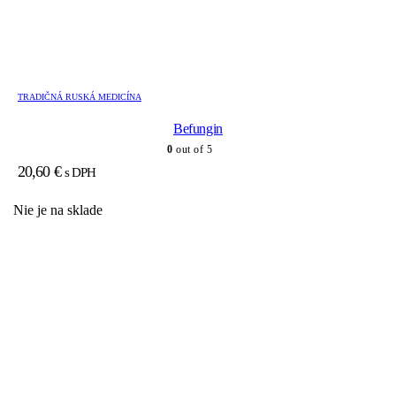
TRADIČNÁ RUSKÁ MEDICÍNA
Befungin
0
out of 5
20,60
€
s DPH
Nie je na sklade