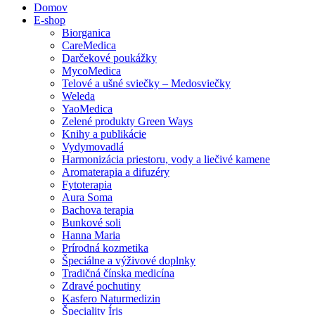
Domov
E-shop
Biorganica
CareMedica
Darčekové poukážky
MycoMedica
Telové a ušné sviečky – Medosviečky
Weleda
YaoMedica
Zelené produkty Green Ways
Knihy a publikácie
Vydymovadlá
Harmonizácia priestoru, vody a liečivé kamene
Aromaterapia a difuzéry
Fytoterapia
Aura Soma
Bachova terapia
Bunkové soli
Hanna Maria
Prírodná kozmetika
Špeciálne a výživové doplnky
Tradičná čínska medicína
Zdravé pochutiny
Kasfero Naturmedizin
Špeciality Íris