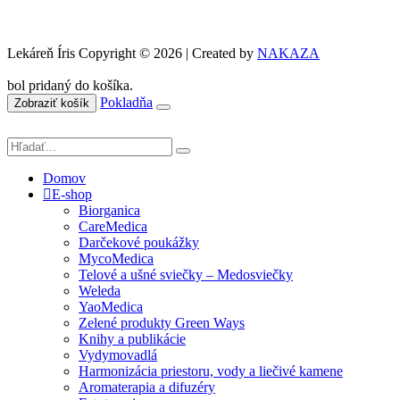
Lekáreň Íris Copyright © 2026 | Created by
NAKAZA
bol pridaný do košíka.
Pokladňa
Zobraziť košík
Domov
E-shop
Biorganica
CareMedica
Darčekové poukážky
MycoMedica
Telové a ušné sviečky – Medosviečky
Weleda
YaoMedica
Zelené produkty Green Ways
Knihy a publikácie
Vydymovadlá
Harmonizácia priestoru, vody a liečivé kamene
Aromaterapia a difuzéry