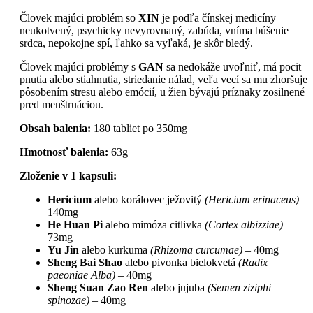
Človek majúci problém so
XIN
je podľa čínskej medicíny
neukotvený, psychicky nevyrovnaný, zabúda, vníma búšenie
srdca, nepokojne spí, ľahko sa vyľaká, je skôr bledý.
Človek majúci problémy s
GAN
sa nedokáže uvoľniť, má pocit
pnutia alebo stiahnutia, striedanie nálad, veľa vecí sa mu zhoršuje
pôsobením stresu alebo emócií, u žien bývajú príznaky zosilnené
pred menštruáciou.
Obsah balenia:
180 tabliet po 350mg
Hmotnosť balenia:
63g
Zloženie v 1 kapsuli:
Hericium
alebo korálovec ježovitý
(Hericium erinaceus)
–
140mg
He Huan Pi
alebo mimóza citlivka
(Cortex albizziae)
–
73mg
Yu Jin
alebo kurkuma
(Rhizoma curcumae)
– 40mg
Sheng Bai Shao
alebo pivonka bielokvetá
(Radix
paeoniae Alba)
– 40mg
Sheng Suan Zao Ren
alebo jujuba
(Semen ziziphi
spinozae)
– 40mg