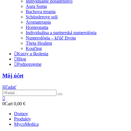
Individuálne poradenstvo
Aura Soma
Bachova terapia
Schüsslerove soli
Aromaterapia
Homeopatia
Individuálna a partnerská numerológia
Numerológia – kľúč života
Theta Healing
Koučing
Kurzy a školenia
Blog
Podporujeme
Môj účet
Hľadať
0
Cart
0,00
€
Domov
Produkty
MycoMedica