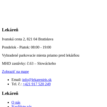
Lekáreň
Ivanská cesta 2, 821 04 Bratislava
Pondelok - Piatok: 08:00 - 19:00
Vyhradené parkovacie miesta priamo pred lekárňou
MHD zastávky: č.63 – Slowáckeho
Zobraziť na mape
Email:
info@lekareniris.sk
Tel. č.:
+421 917 520 249
Lekáreň
O nás
Navštívte nás