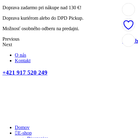
Doprava zadarmo pri nákupe nad 130 €!
Doprava kuriérom alebo do DPD Pickup.
Možnosť osobného odberu na predajni.
Previous
Obľúb
Obľúb
Obľúb
Obľúb
Next
O nás
Kontakt
+421 917 520 249
Domov
E-shop