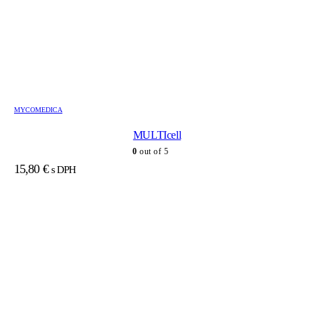
MYCOMEDICA
MULTIcell
0
out of 5
15,80
€
s DPH