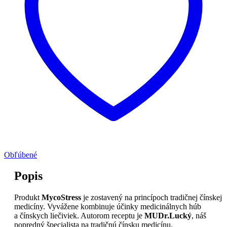
Obľúbené
Popis
Produkt
MycoStress
je zostavený na princípoch tradičnej čínskej
medicíny. Vyvážene kombinuje účinky medicinálnych húb
a čínskych liečiviek. Autorom receptu je
MUDr.Lucký
, náš
popredný špecialista na tradičnú čínsku medicínu.