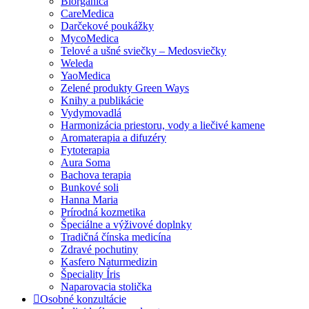
Biorganica
CareMedica
Darčekové poukážky
MycoMedica
Telové a ušné sviečky – Medosviečky
Weleda
YaoMedica
Zelené produkty Green Ways
Knihy a publikácie
Vydymovadlá
Harmonizácia priestoru, vody a liečivé kamene
Aromaterapia a difuzéry
Fytoterapia
Aura Soma
Bachova terapia
Bunkové soli
Hanna Maria
Prírodná kozmetika
Špeciálne a výživové doplnky
Tradičná čínska medicína
Zdravé pochutiny
Kasfero Naturmedizin
Špeciality Íris
Naparovacia stolička
Osobné konzultácie