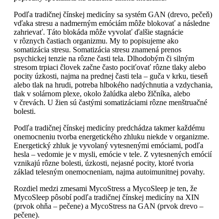
Podľa tradičnej čínskej medicíny sa systém GAN (drevo, pečeň)
vďaka stresu a nadmerným emóciám môže blokovať a následne
zahrievať. Táto blokáda môže vyvolať ďalšie stagnácie
v rôznych častiach organizmu. My to popisujeme ako
somatizácia stresu. Somatizácia stresu znamená prenos
psychickej tenzie na rôzne časti tela. Dlhodobým či silným
stresom trpiaci človek začne často pociťovať rôzne tlaky alebo
pocity úzkosti, najma na prednej časti tela – guča v krku, tieseň
alebo tlak na hrudi, potreba hlbokého nadýchnutia a vzdychania,
tlak v solárnom plexe, okolo žalúdka alebo žlčníka, alebo
v črevách. U žien sú častými somatizáciami rôzne menštruačné
bolesti.
Podľa tradičnej čínskej medicíny predchádza takmer každému
onemocneniu tvorba energetického zhluku niekde v organizme.
Energetický zhluk je vyvolaný vytesnenými emóciami, podľa
hesla – vedomie je v mysli, emócie v tele. Z vytesnených emócií
vznikajú rôzne bolesti, úzkosti, nejasné pocity, ktoré tvoria
základ telesným onemocneniam, najma autoimunitnej povahy.
Rozdiel medzi zmesami MycoStress a MycoSleep je ten, že
MycoSleep pôsobí podľa tradičnej čínskej medicíny na XIN
(prvok ohňa – pečene) a MycoStress na GAN (prvok drevo –
pečene).