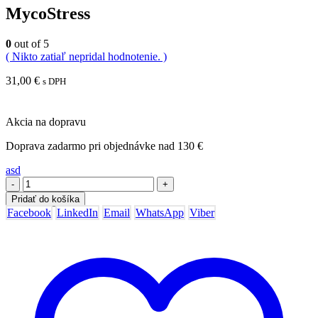
MycoStress
0
out of 5
( Nikto zatiaľ nepridal hodnotenie. )
31,00
€
s DPH
Akcia na dopravu
Doprava zadarmo pri objednávke nad 130 €
asd
-
+
Pridať do košíka
Facebook
LinkedIn
Email
WhatsApp
Viber