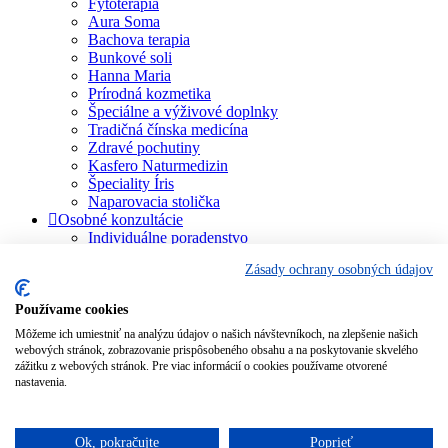
Fytoterapia
Aura Soma
Bachova terapia
Bunkové soli
Hanna Maria
Prírodná kozmetika
Špeciálne a výživové doplnky
Tradičná čínska medicína
Zdravé pochutiny
Kasfero Naturmedizin
Špeciality Íris
Naparovacia stolička
Osobné konzultácie
Individuálne poradenstvo
Aura Soma
Zásady ochrany osobných údajov
Bachova terapia
Schüsslerove soli
Aromaterapia
Používame cookies
Homeopatia
Môžeme ich umiestniť na analýzu údajov o našich návštevníkoch, na zlepšenie našich
Individuálna a partnerská numerológia
webových stránok, zobrazovanie prispôsobeného obsahu a na poskytovanie skvelého
Numerológia – kľúč života
zážitku z webových stránok. Pre viac informácií o cookies používame otvorené
Theta Healing
nastavenia.
Koučing
Kurzy a školenia
Blog
Ok, pokračujte
Poprieť