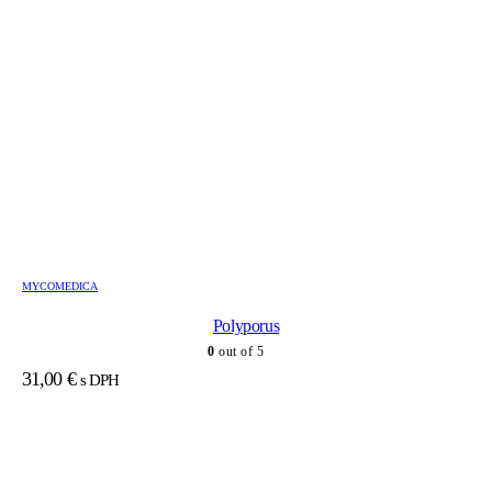
MYCOMEDICA
Polyporus
0
out of 5
31,00
€
s DPH