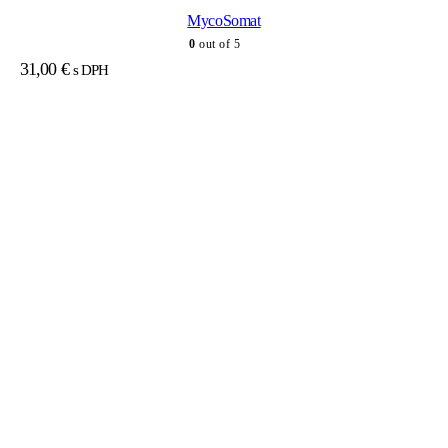
MycoSomat
0
out of 5
31,00
€
s DPH