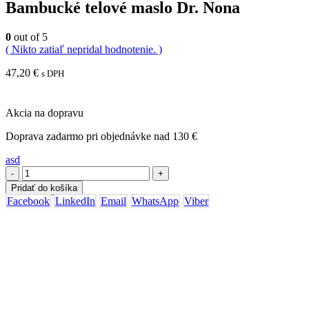
Bambucké telové maslo Dr. Nona
0
out of 5
( Nikto zatiaľ nepridal hodnotenie. )
47,20
€
s DPH
Akcia na dopravu
Doprava zadarmo pri objednávke nad 130 €
asd
-
+
Pridať do košíka
Facebook
LinkedIn
Email
WhatsApp
Viber