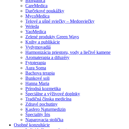
Biorganica
CareMedica
Darčekové poukážky
MycoMedica
Telové a ušné sviečky – Medosviečky
Weleda
YaoMedica
Zelené produkty Green Ways
Knihy a publikácie
Vydymovadlá
Harmonizácia priestoru, vody a liečivé kamene
Aromaterapia a difuzéry
Fytoterapia
Aura Soma
Bachova terapia
Bunkové soli
Hanna Maria
Prírodná kozmetika
Špeciálne a výživové doplnky
Tradičná čínska medicína
Zdravé pochutiny
Kasfero Naturmedizin
Špeciality Íris
Naparovacia stolička
Osobné konzultácie