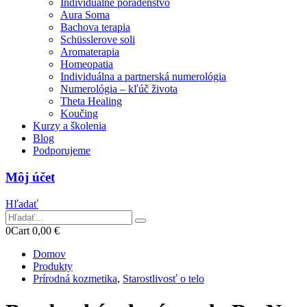
Individuálne poradenstvo
Aura Soma
Bachova terapia
Schüsslerove soli
Aromaterapia
Homeopatia
Individuálna a partnerská numerológia
Numerológia – kľúč života
Theta Healing
Koučing
Kurzy a školenia
Blog
Podporujeme
Môj účet
Hľadať
0
Cart
0,00
€
Domov
Produkty
Prírodná kozmetika
,
Starostlivosť o telo