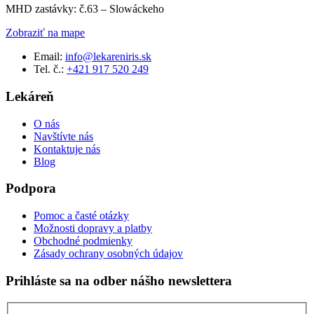
MHD zastávky: č.63 – Slowáckeho
Zobraziť na mape
Email:
info@lekareniris.sk
Tel. č.:
+421 917 520 249
Lekáreň
O nás
Navštívte nás
Kontaktuje nás
Blog
Podpora
Pomoc a časté otázky
Možnosti dopravy a platby
Obchodné podmienky
Zásady ochrany osobných údajov
Prihláste sa na odber nášho newslettera