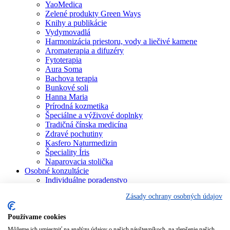
YaoMedica
Zelené produkty Green Ways
Knihy a publikácie
Vydymovadlá
Harmonizácia priestoru, vody a liečivé kamene
Aromaterapia a difuzéry
Fytoterapia
Aura Soma
Bachova terapia
Bunkové soli
Hanna Maria
Prírodná kozmetika
Špeciálne a výživové doplnky
Tradičná čínska medicína
Zdravé pochutiny
Kasfero Naturmedizin
Špeciality Íris
Naparovacia stolička
Osobné konzultácie
Individuálne poradenstvo
Aura Soma
Zásady ochrany osobných údajov
Bachova terapia
Schüsslerove soli
Aromaterapia
Používame cookies
Homeopatia
Môžeme ich umiestniť na analýzu údajov o našich návštevníkoch, na zlepšenie našich