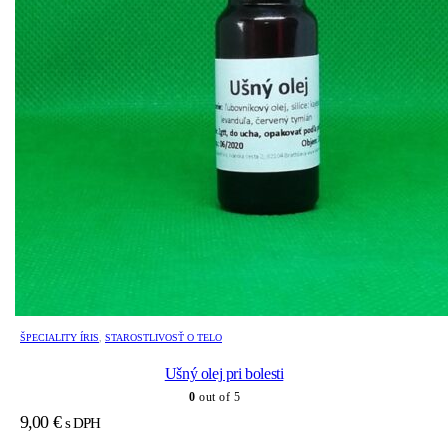
ŠPECIALITY ÍRIS
,
STAROSTLIVOSŤ O TELO
Ušný olej pri bolesti
0
out of 5
9,00
€
s DPH