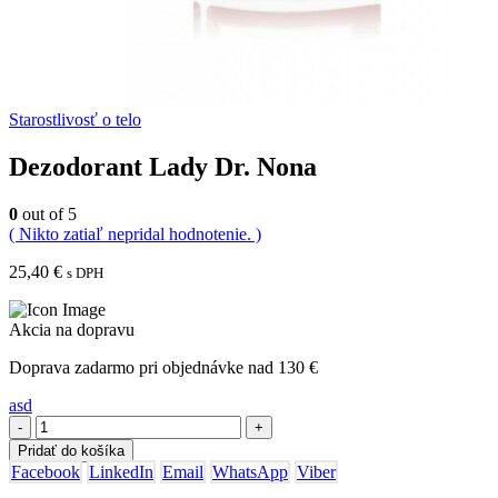
Starostlivosť o telo
Dezodorant Lady Dr. Nona
0
out of 5
( Nikto zatiaľ nepridal hodnotenie. )
25,40
€
s DPH
Akcia na dopravu
Doprava zadarmo pri objednávke nad 130 €
asd
-
+
Pridať do košíka
Facebook
LinkedIn
Email
WhatsApp
Viber