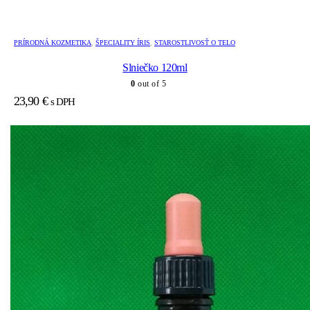
PRÍRODNÁ KOZMETIKA
,
ŠPECIALITY ÍRIS
,
STAROSTLIVOSŤ O TELO
Slniečko 120ml
0
out of 5
23,90
€
s DPH