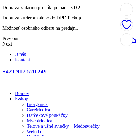
Doprava zadarmo pri nákupe nad 130 €!
Doprava kuriérom alebo do DPD Pickup.
Možnosť osobného odberu na predajni.
Previous
Obľúb
Obľúb
Obľúb
Obľúb
Next
O nás
Kontakt
+421 917 520 249
Domov
E-shop
Biorganica
CareMedica
Darčekové poukážky
MycoMedica
Telové a ušné sviečky – Medosviečky
Weleda