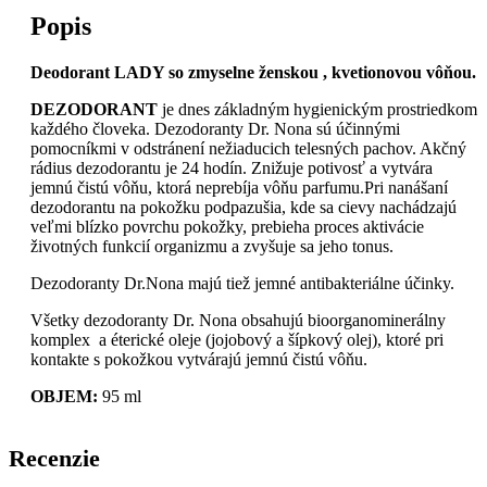
Popis
Deodorant
LADY so zmyselne ženskou , kvetionovou vôňou.
DEZODORANT
je dnes základným hygienickým prostriedkom
každého človeka. Dezodoranty Dr. Nona sú účinnými
pomocníkmi v odstránení nežiaducich telesných pachov. Akčný
rádius dezodorantu je 24 hodín. Znižuje potivosť a vytvára
jemnú čistú vôňu, ktorá neprebíja vôňu parfumu.Pri nanášaní
dezodorantu na pokožku podpazušia, kde sa cievy nachádzajú
veľmi blízko povrchu pokožky, prebieha proces aktivácie
životných funkcií organizmu a zvyšuje sa jeho tonus.
Dezodoranty Dr.Nona majú tiež jemné antibakteriálne účinky.
Všetky dezodoranty Dr. Nona obsahujú bioorganominerálny
komplex a éterické oleje (jojobový a šípkový olej), ktoré pri
kontakte s pokožkou vytvárajú jemnú čistú vôňu.
OBJEM:
95 ml
Recenzie