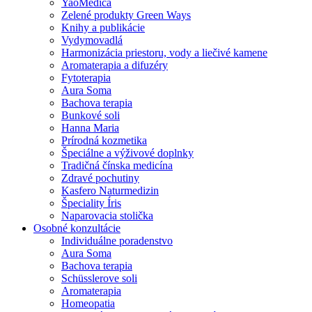
YaoMedica
Zelené produkty Green Ways
Knihy a publikácie
Vydymovadlá
Harmonizácia priestoru, vody a liečivé kamene
Aromaterapia a difuzéry
Fytoterapia
Aura Soma
Bachova terapia
Bunkové soli
Hanna Maria
Prírodná kozmetika
Špeciálne a výživové doplnky
Tradičná čínska medicína
Zdravé pochutiny
Kasfero Naturmedizin
Špeciality Íris
Naparovacia stolička
Osobné konzultácie
Individuálne poradenstvo
Aura Soma
Bachova terapia
Schüsslerove soli
Aromaterapia
Homeopatia