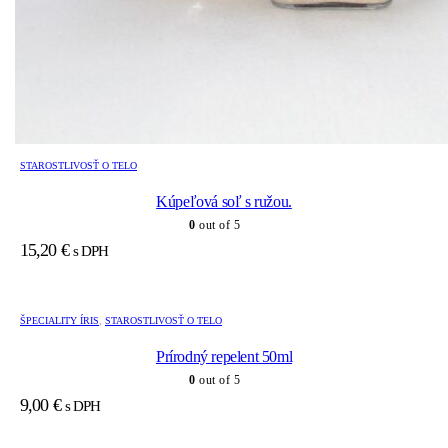
STAROSTLIVOSŤ O TELO
Kúpeľová soľ s ružou.
0
out of 5
15,20
€
s DPH
ŠPECIALITY ÍRIS
,
STAROSTLIVOSŤ O TELO
Prírodný repelent 50ml
0
out of 5
9,00
€
s DPH