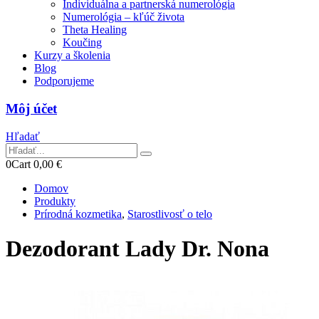
Individuálna a partnerská numerológia
Numerológia – kľúč života
Theta Healing
Koučing
Kurzy a školenia
Blog
Podporujeme
Môj účet
Hľadať
0
Cart
0,00
€
Domov
Produkty
Prírodná kozmetika
,
Starostlivosť o telo
Dezodorant Lady Dr. Nona