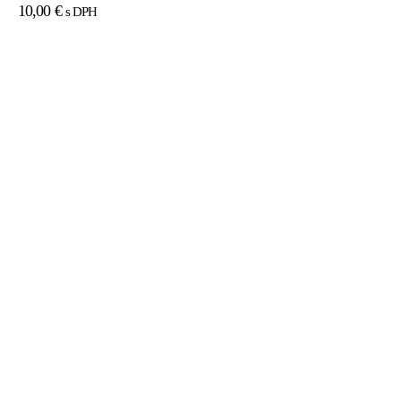
10,00
€
s DPH