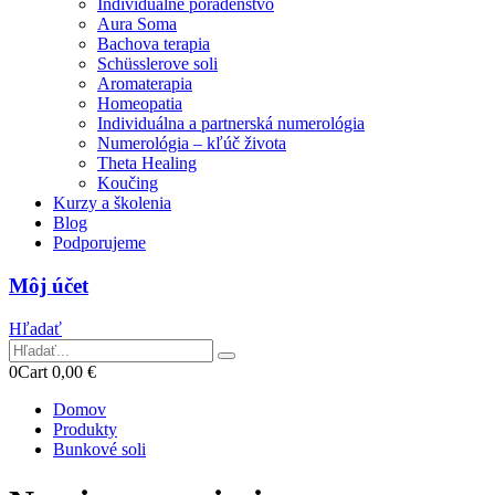
Individuálne poradenstvo
Aura Soma
Bachova terapia
Schüsslerove soli
Aromaterapia
Homeopatia
Individuálna a partnerská numerológia
Numerológia – kľúč života
Theta Healing
Koučing
Kurzy a školenia
Blog
Podporujeme
Môj účet
Hľadať
0
Cart
0,00
€
Domov
Produkty
Bunkové soli