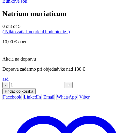
Bunkové soli
Natrium muriaticum
0
out of 5
( Nikto zatiaľ nepridal hodnotenie. )
10,00
€
s DPH
Akcia na dopravu
Doprava zadarmo pri objednávke nad 130 €
asd
-
+
Pridať do košíka
Facebook
LinkedIn
Email
WhatsApp
Viber