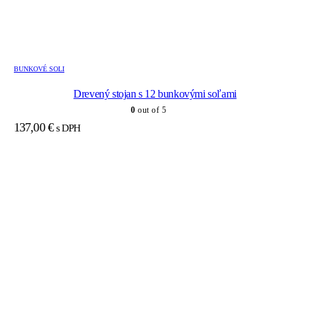
BUNKOVÉ SOLI
Drevený stojan s 12 bunkovými soľami
0
out of 5
137,00
€
s DPH