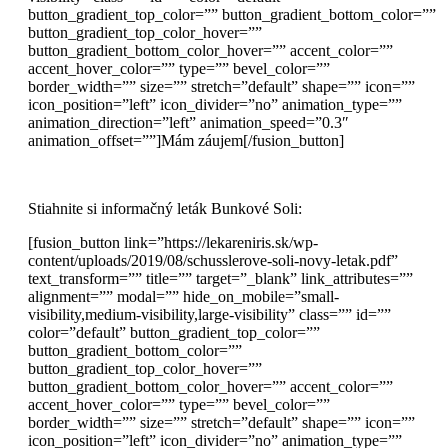
button_gradient_top_color=”” button_gradient_bottom_color=””
button_gradient_top_color_hover=””
button_gradient_bottom_color_hover=”” accent_color=””
accent_hover_color=”” type=”” bevel_color=””
border_width=”” size=”” stretch=”default” shape=”” icon=””
icon_position=”left” icon_divider=”no” animation_type=””
animation_direction=”left” animation_speed=”0.3″
animation_offset=””]Mám záujem[/fusion_button]
Stiahnite si informačný leták Bunkové Soli:
[fusion_button link=”https://lekareniris.sk/wp-
content/uploads/2019/08/schusslerove-soli-novy-letak.pdf”
text_transform=”” title=”” target=”_blank” link_attributes=””
alignment=”” modal=”” hide_on_mobile=”small-
visibility,medium-visibility,large-visibility” class=”” id=””
color=”default” button_gradient_top_color=””
button_gradient_bottom_color=””
button_gradient_top_color_hover=””
button_gradient_bottom_color_hover=”” accent_color=””
accent_hover_color=”” type=”” bevel_color=””
border_width=”” size=”” stretch=”default” shape=”” icon=””
icon_position=”left” icon_divider=”no” animation_type=””