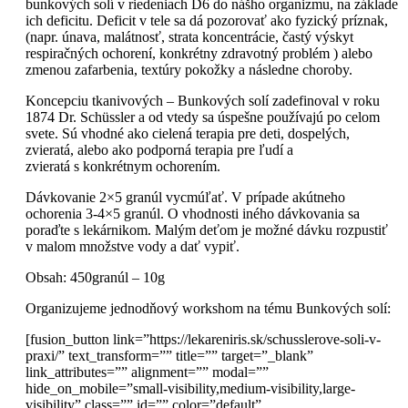
bunkových solí v riedeniach D6 do nášho organizmu, na základe
ich deficitu. Deficit v tele sa dá pozorovať ako fyzický príznak,
(napr. únava, malátnosť, strata koncentrácie, častý výskyt
respiračných ochorení, konkrétny zdravotný problém ) alebo
zmenou zafarbenia, textúry pokožky a následne choroby.
Koncepciu tkanivových – Bunkových solí zadefinoval v roku
1874 Dr. Schüssler a od vtedy sa úspešne používajú po celom
svete. Sú vhodné ako cielená terapia pre deti, dospelých,
zvieratá, alebo ako podporná terapia pre ľudí a
zvieratá s konkrétnym ochorením.
Dávkovanie 2×5 granúl vycmúľať. V prípade akútneho
ochorenia 3-4×5 granúl. O vhodnosti iného dávkovania sa
poraďte s lekárnikom. Malým deťom je možné dávku rozpustiť
v malom množstve vody a dať vypiť.
Obsah: 450granúl – 10g
Organizujeme jednodňový workshom na tému Bunkových solí:
[fusion_button link=”https://lekareniris.sk/schusslerove-soli-v-
praxi/” text_transform=”” title=”” target=”_blank”
link_attributes=”” alignment=”” modal=””
hide_on_mobile=”small-visibility,medium-visibility,large-
visibility” class=”” id=”” color=”default”