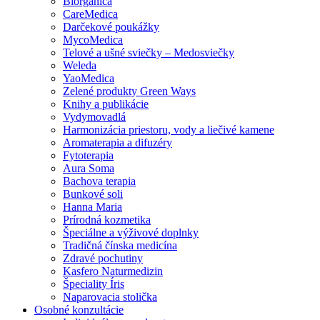
Biorganica
CareMedica
Darčekové poukážky
MycoMedica
Telové a ušné sviečky – Medosviečky
Weleda
YaoMedica
Zelené produkty Green Ways
Knihy a publikácie
Vydymovadlá
Harmonizácia priestoru, vody a liečivé kamene
Aromaterapia a difuzéry
Fytoterapia
Aura Soma
Bachova terapia
Bunkové soli
Hanna Maria
Prírodná kozmetika
Špeciálne a výživové doplnky
Tradičná čínska medicína
Zdravé pochutiny
Kasfero Naturmedizin
Špeciality Íris
Naparovacia stolička
Osobné konzultácie