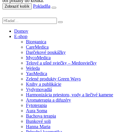
bol pridaný do košíka.
Pokladňa
Zobraziť košík
Domov
E-shop
Biorganica
CareMedica
Darčekové poukážky
MycoMedica
Telové a ušné sviečky – Medosviečky
Weleda
YaoMedica
Zelené produkty Green Ways
Knihy a publikácie
Vydymovadlá
Harmonizácia priestoru, vody a liečivé kamene
Aromaterapia a difuzéry
Fytoterapia
Aura Soma
Bachova terapia
Bunkové soli
Hanna Maria
Prírodná kozmetika