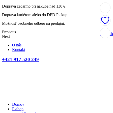
Doprava zadarmo pri nákupe nad 130 €!
Doprava kuriérom alebo do DPD Pickup.
Možnosť osobného odberu na predajni.
Previous
Obľúb
Obľúb
Obľúb
Obľúb
Next
O nás
Kontakt
+421 917 520 249
Domov
E-shop